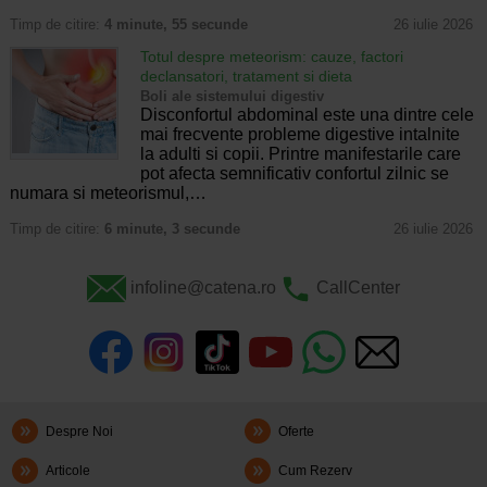
Timp de citire:
4 minute, 55 secunde
26 iulie 2026
Totul despre meteorism: cauze, factori
declansatori, tratament si dieta
Boli ale sistemului digestiv
Disconfortul abdominal este una dintre cele
mai frecvente probleme digestive intalnite
la adulti si copii. Printre manifestarile care
pot afecta semnificativ confortul zilnic se
numara si meteorismul,…
Timp de citire:
6 minute, 3 secunde
26 iulie 2026
infoline@catena.ro
CallCenter
Despre Noi
Oferte
Articole
Cum Rezerv