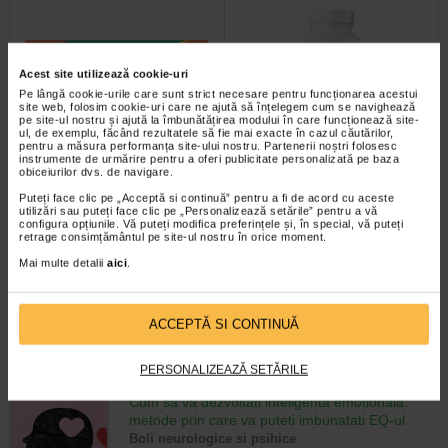
Acest site utilizează cookie-uri
Pe lângă cookie-urile care sunt strict necesare pentru funcționarea acestui
site web, folosim cookie-uri care ne ajută să înțelegem cum se navighează
pe site-ul nostru și ajută la îmbunătățirea modului în care funcționează site-
ul, de exemplu, făcând rezultatele să fie mai exacte în cazul căutărilor,
pentru a măsura performanța site-ului nostru. Partenerii noștri folosesc
Ozempic 0.5 mg, 3 stilouri
Vita-Stelute, 60 jeleuri,
instrumente de urmărire pentru a oferi publicitate personalizată pe baza
injectoare (pen-uri)…
NATURALIS
obiceiurilor dvs. de navigare.
Puteți face clic pe „Acceptă si continuă” pentru a fi de acord cu aceste
Ozempic este un medicament care
Naturalis Vita-Stelute jeleuri este
utilizări sau puteți face clic pe „Personalizează setările” pentru a vă
configura opțiunile. Vă puteți modifica preferințele și, în special, vă puteți
contine substanta activa
un supliment alimentar vegan, sub
retrage consimțământul pe site-ul nostru în orice moment.
semaglutida care ajuta…
forma de jeleuri cu aroma…
Mai multe detalii
aici
.
ACCEPTĂ SI CONTINUĂ
CELE MAI RECENTE ARTICOLE
PERSONALIZEAZĂ SETĂRILE
Cum sa va dezvoltati inteligenta emotionala:
metode prin care va puteti imbunatati EQ-ul
Boli neurologice si psihice