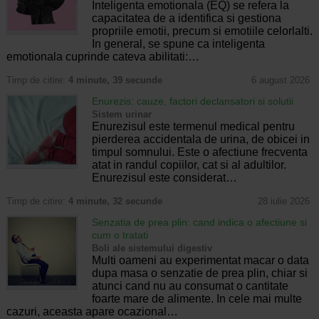
Inteligenta emotionala (EQ) se refera la
capacitatea de a identifica si gestiona
propriile emotii, precum si emotiile celorlalti.
In general, se spune ca inteligenta
emotionala cuprinde cateva abilitati:…
Timp de citire:
4 minute, 39 secunde
6 august 2026
Enurezis: cauze, factori declansatori si solutii
Sistem urinar
Enurezisul este termenul medical pentru
pierderea accidentala de urina, de obicei in
timpul somnului. Este o afectiune frecventa
atat in randul copiilor, cat si al adultilor.
Enurezisul este considerat…
Timp de citire:
4 minute, 32 secunde
28 iulie 2026
Senzatia de prea plin: cand indica o afectiune si
cum o tratati
Boli ale sistemului digestiv
Multi oameni au experimentat macar o data
dupa masa o senzatie de prea plin, chiar si
atunci cand nu au consumat o cantitate
foarte mare de alimente. In cele mai multe
cazuri, aceasta apare ocazional…