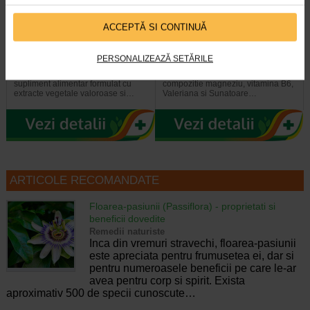
ACCEPTĂ SI CONTINUĂ
Strescalm, 30 capsule,
Strescontrol, 20 comprimate,
BENESIO
NATURALIS
PERSONALIZEAZĂ SETĂRILE
Benesio Strescalm este un
Naturalis StresControl are in
supliment alimentar formulat cu
compozitie magneziu, vitamina B6,
extracte vegetale valoroase si…
Valeriana si Sunatoare…
ARTICOLE RECOMANDATE
Floarea-pasiunii (Passiflora) - proprietati si
beneficii dovedite
Remedii naturiste
Inca din vremuri stravechi, floarea-pasiunii
este apreciata pentru frumusetea ei, dar si
pentru numeroasele beneficii pe care le-ar
avea pentru corp si spirit. Exista
aproximativ 500 de specii cunoscute…