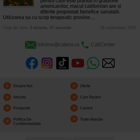
pentru care este plantat in gradinile
americanilor, macul californian are si
diferite proprietati benefice sanatatii.
Utilizarea sa cu scop terapeutic provine…
Timp de citire:
3 minute, 37 secunde
16 septembrie 2022
infoline@catena.ro
CallCenter
Despre Noi
Oferte
Articole
Cum Rezerv
Prospecte
Cariere
Politica De
Toate Marcile
Confidentialitate