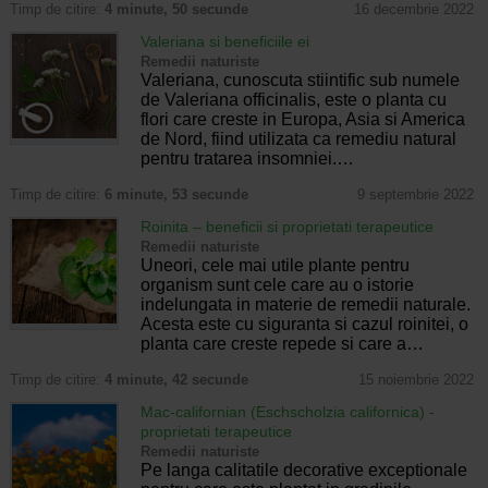
Timp de citire:
4 minute, 50 secunde
16 decembrie 2022
Valeriana si beneficiile ei
Remedii naturiste
Valeriana, cunoscuta stiintific sub numele
de Valeriana officinalis, este o planta cu
flori care creste in Europa, Asia si America
de Nord, fiind utilizata ca remediu natural
pentru tratarea insomniei.…
Timp de citire:
6 minute, 53 secunde
9 septembrie 2022
Roinita – beneficii si proprietati terapeutice
Remedii naturiste
Uneori, cele mai utile plante pentru
organism sunt cele care au o istorie
indelungata in materie de remedii naturale.
Acesta este cu siguranta si cazul roinitei, o
planta care creste repede si care a…
Timp de citire:
4 minute, 42 secunde
15 noiembrie 2022
Mac-californian (Eschscholzia californica) -
proprietati terapeutice
Remedii naturiste
Pe langa calitatile decorative exceptionale