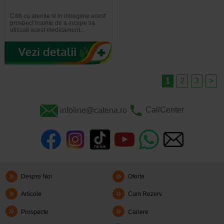
Cititi cu atentie si in intregime acest
prospect inainte de a incepe sa
utilizati acest medicament…
1
2
3
>
infoline@catena.ro
CallCenter
Despre Noi
Oferte
Articole
Cum Rezerv
Prospecte
Cariere