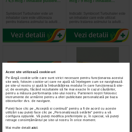
/ 4,5 mcg / inhalatie pulbere…
mcg / 9 mcg / inhalatie…
Symbicort Turbuhaler este un
Indicatii: Symbicort Turbuhaler este
inhalator care este utilizeaza
un inhalator care este utilizat
pentru tratarea astmului la adulti…
pentru tratarea astmului la adulti…
Acest site utilizează cookie-uri
Pe lângă cookie-urile care sunt strict necesare pentru funcționarea acestui
site web, folosim cookie-uri care ne ajută să înțelegem cum se navighează
pe site-ul nostru și ajută la îmbunătățirea modului în care funcționează site-
ul, de exemplu, făcând rezultatele să fie mai exacte în cazul căutărilor,
pentru a măsura performanța site-ului nostru. Partenerii noștri folosesc
Zoladex, 3.6 mg, 1 seringa
Casodex 50mg x 2blist. x
instrumente de urmărire pentru a oferi publicitate personalizată pe baza
preumpluta, AstraZeneca
14compr.film.
obiceiurilor dvs. de navigare.
Puteți face clic pe „Acceptă si continuă” pentru a fi de acord cu aceste
Zoladex este un medicament care
Va rugam sa cititi cu atentie
utilizări sau puteți face clic pe „Personalizează setările” pentru a vă
contine o substanta numita
acest prospect inainte de a
configura opțiunile. Vă puteți modifica preferințele și, în special, vă puteți
goserelin. Goserelina face parte…
incepe utilizarea acestui…
retrage consimțământul pe site-ul nostru în orice moment.
Mai multe detalii
aici
.