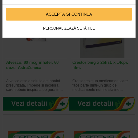
ACCEPTĂ SI CONTINUĂ
PERSONALIZEAZĂ SETĂRILE
Alvesco, 89 mcg inhaler, 60
Crestor 5mg x 2blist. x 14cpr.
doze, AstraZeneca
film.
Alvesco este o solutie de inhalat
Crestor este un medicament care
presurizata, limpede si incolora,
face parte dintr-un grup de
care trebuie inspirata pe gura in…
medicamente numite statine…