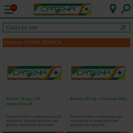
40
Produse ASTRA ZENECA
Plendil 10 mg x 30
Nexium 40 mg x 14 compr.film.
compr.film.ret.
Plendil contine o substanta numita
Nexium conţine o substanţa care
felodipina. Aceasta apartine unui
se numeste esomeprazol care
grup de medicamente numite…
apartine unui grup de…