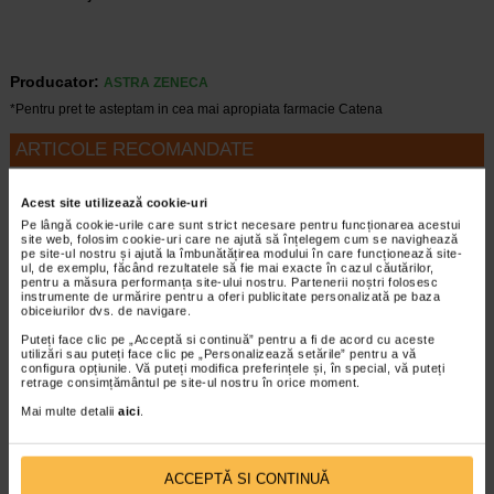
Producator:
ASTRA ZENECA
*Pentru pret te asteptam in cea mai apropiata farmacie Catena
ARTICOLE RECOMANDATE
Lista completa a analizelor pentru prostata
Acest site utilizează cookie-uri
Metode de diagnostic
Pe lângă cookie-urile care sunt strict necesare pentru funcționarea acestui
Prostata este o glanda a sistemului genital
site web, folosim cookie-uri care ne ajută să înțelegem cum se navighează
masculin cu rol extrem de important in
pe site-ul nostru și ajută la îmbunătățirea modului în care funcționează site-
organism. Prostata poate fi afectata de
ul, de exemplu, făcând rezultatele să fie mai exacte în cazul căutărilor,
pentru a măsura performanța site-ului nostru. Partenerii noștri folosesc
probleme frecvente care pot provoca
instrumente de urmărire pentru a oferi publicitate personalizată pe baza
simptome destul de deranjante. Acesta
obiceiurilor dvs. de navigare.
este…
Puteți face clic pe „Acceptă si continuă” pentru a fi de acord cu aceste
utilizări sau puteți face clic pe „Personalizează setările” pentru a vă
Timp de citire:
4 minute, 2 secunde
8 decembrie 2022
configura opțiunile. Vă puteți modifica preferințele și, în special, vă puteți
retrage consimțământul pe site-ul nostru în orice moment.
Adenom de prostata: cauze, simptome,
Mai multe detalii
aici
.
diagnostic si tratament
Boli urologice
Prostata este o glanda importanta care face
parte din sistemul reproducator masculin.
ACCEPTĂ SI CONTINUĂ