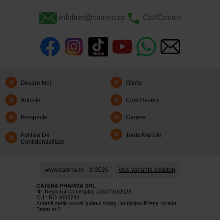
infoline@catena.ro
CallCenter
Despre Noi
Oferte
Articole
Cum Rezerv
Prospecte
Cariere
Politica De
Toate Marcile
Confidentialitate
www.catena.ro - © 2026
Vezi varianta desktop
CATENA PHARMA SRL
Nr. Registrul Comerţului: J03/2710/2023
CUI: RO 3008793
Adresă sediu social: judetul Argeş, municipiul Piteşti, strada
Banat nr.2