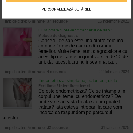
Prostata se regaseste sub vezica si este
dispusa in jurul uretrei. Uretra este o
PERSONALIZEAZĂ SETĂRILE
structura subtire in forma de tub…
Timp de citire:
6 minute, 37 secunde
15 noiembrie 2022
Cum poate fi prevenit cancerul de san?
Metode de diagnostic
Cancerul de san este una dintre cele mai
comune forme de cancer din randul
femeilor. Multe femei sunt diagnosticate cu
acest tip de cancer in jurul varstei de 50 de
ani, dar acest lucru nu inseamna ca…
Timp de citire:
5 minute, 4 secunde
22 februarie 2024
Endometrioza: simptome, tratament, dieta
Fertilitate / Infertilitate femei
Ce este endometrioza? Ce se intampla in
corpul unei femei cu endometrioza? De
unde vine aceasta boala si cum poate fi
tratata? Iata cateva intrebari la care vom
incerca sa raspundem pe parcursul
acestui…
Timp de citire:
6 minute, 32 secunde
31 ianuarie 2025