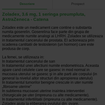
Descriere
Prospect
Zoladex, 3.6 mg, 1 seringa preumpluta,
AstraZeneca - Catena
Zoladex este un medicament care contine o substanta
numita goserelin. Goserelina face parte din grupa de
medicamente numite analogi ai LHRH. Zoladex se utilizeaza
in tratamentul cancerului de prostata. El actioneaza prin
scaderea cantitatii de testosteron (un hormon) care este
produsa de corp.
La femei, se utilizeaza in:
In tratamentul cancerului de san
In tratamentul unei afectiuni numite endometrioza. Aceasta
apare cand celulele care se gasesc in mod normal in
mucoasa uterului se gasesc şi in alte parti ale corpului (in
general la nivelul altor structuri din apropierea uterului)
In tratamentul tumorilor benigne crescute in uter numite
„fibroame uterine”
In subtierea mucoasei uterine inaintea interventiei
chirurgicale pe uter (impreuna cu alte medicamente).
In tratamentul infertilitatii (impreuna cu alte medicamente).
Zoladex ajuta la eliberarea ovulului din ovare.