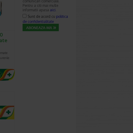
comunicari comerciale.
Pentru a citi mai multe
informatii apasa
aici
.
Sunt de acord cu
politica
de confidentialitate
00
ate
imate
durerile