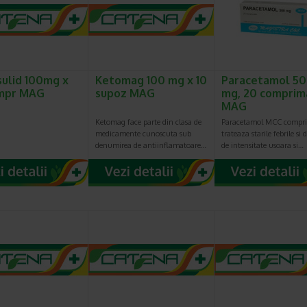
ulid 100mg x
Ketomag 100 mg x 10
Paracetamol 5
ompr MAG
supoz MAG
mg, 20 comprim
MAG
Ketomag face parte din clasa de
Paracetamol MCC compr
medicamente cunoscuta sub
trateaza starile febrile si 
denumirea de antiinflamatoare…
de intensitate usoara si…