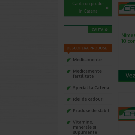
Cauta un produs
in Catena
Nimes
10 c
DESCOPERA PRODUSE
Medicamente
Medicamente
fertilitate
Special la Catena
Idei de cadouri
Produse de slabit
Vitamine,
minerale si
suplimente