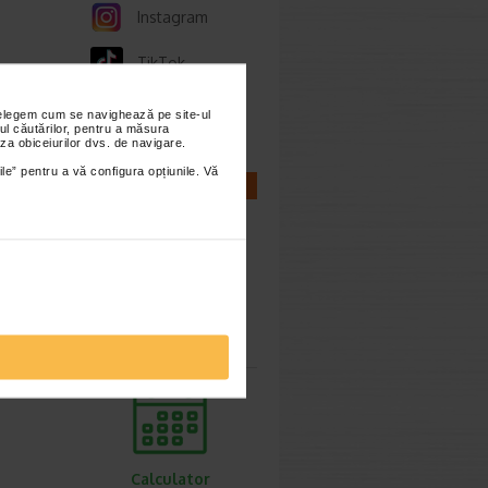
Instagram
TikTok
Whatsapp
nțelegem cum se navighează pe site-ul
ul căutărilor, pentru a măsura
za obiceiurilor dvs. de navigare.
ile” pentru a vă configura opțiunile. Vă
CALCULATOARE
Calculator
sarcina
Calculator