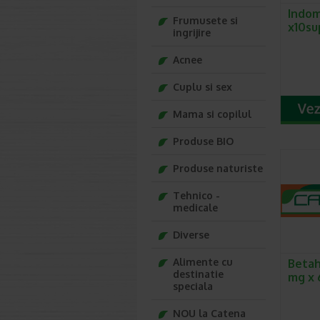
Indo
Frumusete si
x10su
ingrijire
Acnee
Cuplu si sex
Mama si copilul
Produse BIO
Produse naturiste
Tehnico -
medicale
Diverse
Alimente cu
Betah
destinatie
mg x 
speciala
NOU la Catena