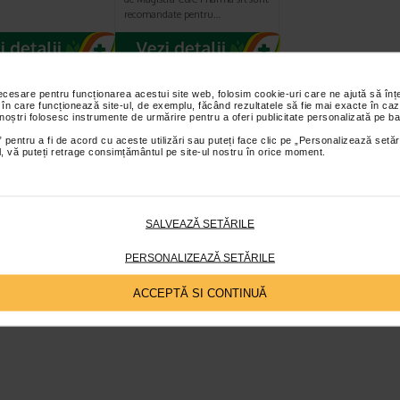
recomandate pentru…
necesare pentru funcționarea acestui site web, folosim cookie-uri care ne ajută să î
 în care funcționează site-ul, de exemplu, făcând rezultatele să fie mai exacte în caz
 noștri folosesc instrumente de urmărire pentru a oferi publicitate personalizată pe ba
 pentru a fi de acord cu aceste utilizări sau puteți face clic pe „Personalizează setăr
ial, vă puteți retrage consimțământul pe site-ul nostru în orice moment.
SALVEAZĂ SETĂRILE
PERSONALIZEAZĂ SETĂRILE
ACCEPTĂ SI CONTINUĂ