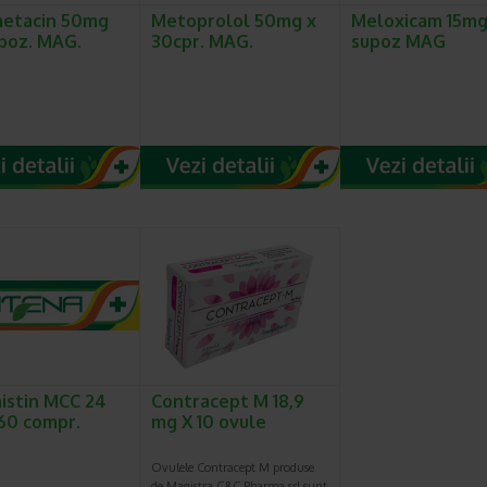
metacin 50mg
Metoprolol 50mg x
Meloxicam 15mg
poz. MAG.
30cpr. MAG.
supoz MAG
istin MCC 24
Contracept M 18,9
60 compr.
mg X 10 ovule
Ovulele Contracept M produse
de Magistra C&C Pharma srl sunt