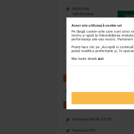
Nutritie
sanatoasa
Ce Oftapic ti se
Acest site utilizează cookie-uri
potriveste
Pe lângă cookie-urile care sunt strict 
nostru și ajută la îmbunătățirea modului
performanța site-ului nostru. Partenerii
Adora – Adorabili
din prima clipa
Puteți face clic pe „Acceptă si continuă”
puteți modifica preferințele și, în spec
Seturi cadou
Mai multe detalii
aici
.
Baylis&Harding
CONTACT
infoline@catena.ro
FARMACII
Farmacii NON-STOP
Farmacii FIV