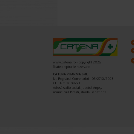
www.catena.ro - copyright 2026,
Toate drepturile rezervate
CATENA PHARMA SRL
Nr. Registrul Comerţului: J03/2710/2023
CUI: RO 3008793
Adresă sediu social: judetul Argeş,
municipiul Piteşti, strada Banat nr.2