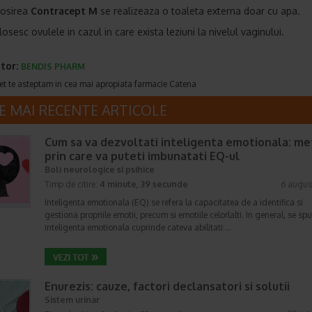
losirea
Contracept M
se realizeaza o toaleta externa doar cu apa.
osesc ovulele in cazul in care exista leziuni la nivelul vaginului.
tor:
BENDIS PHARM
et te asteptam in cea mai apropiata farmacie Catena
E MAI RECENTE ARTICOLE
Cum sa va dezvoltati inteligenta emotionala: m
prin care va puteti imbunatati EQ-ul
Boli neurologice si psihice
Timp de citire:
4 minute, 39 secunde
6 augus
Inteligenta emotionala (EQ) se refera la capacitatea de a identifica si
gestiona propriile emotii, precum si emotiile celorlalti. In general, se sp
inteligenta emotionala cuprinde cateva abilitati:…
Enurezis: cauze, factori declansatori si solutii
Sistem urinar