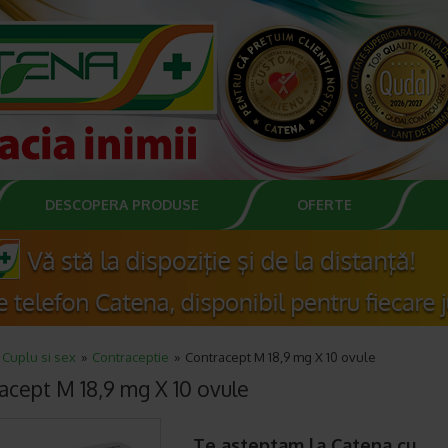
DESCOPERA PRODUSE
OFERTE
Cuplu si sex
Contraceptie
Contracept M 18,9 mg X 10 ovule
acept M 18,9 mg X 10 ovule
Te asteptam la Catena cu