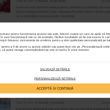
Timp de citire:
4 minute, 32 secunde
28 iul
Enurezisul este termenul medical pentru pierderea accidentala de urina
obicei in timpul somnului. Este o afectiune frecventa atat in randul copii
cat si al adultilor. Enurezisul este considerat…
necesare pentru funcționarea acestui site web, folosim cookie-uri care ne ajută să î
Senzatia de prea plin: cand indica o afectiune si 
 în care funcționează site-ul, de exemplu, făcând rezultatele să fie mai exacte în caz
 noștri folosesc instrumente de urmărire pentru a oferi publicitate personalizată pe ba
tratati
Boli ale sistemului digestiv
 pentru a fi de acord cu aceste utilizări sau puteți face clic pe „Personalizează setăr
ial, vă puteți retrage consimțământul pe site-ul nostru în orice moment.
Timp de citire:
4 minute, 55 secunde
26 iul
Multi oameni au experimentat macar o data dupa masa o senzatie de 
plin, chiar si atunci cand nu au consumat o cantitate foarte mare de al
In cele mai multe cazuri, aceasta apare ocazional…
SALVEAZĂ SETĂRILE
PERSONALIZEAZĂ SETĂRILE
Totul despre meteorism: cauze, factori declansat
ACCEPTĂ SI CONTINUĂ
tratament si dieta
Boli ale sistemului digestiv
Timp de citire:
6 minute, 3 secunde
26 iul
Disconfortul abdominal este una dintre cele mai frecvente probleme di