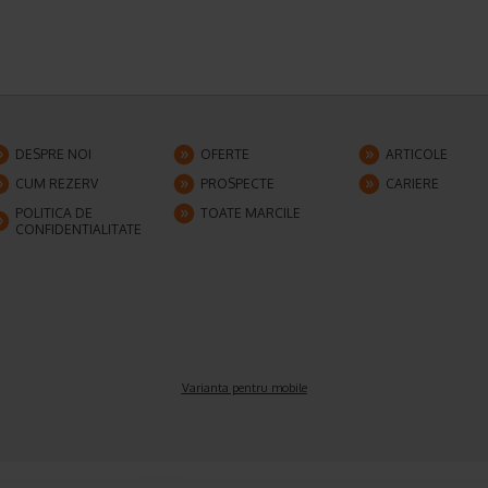
DESPRE NOI
OFERTE
ARTICOLE
CUM REZERV
PROSPECTE
CARIERE
POLITICA DE
TOATE MARCILE
CONFIDENTIALITATE
Varianta pentru mobile