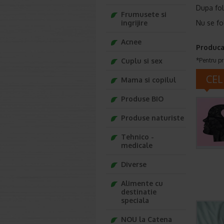
Dupa fo
Frumusete si
ingrijire
Nu se fol
Acnee
Produca
Cuplu si sex
*Pentru pr
CEL
Mama si copilul
Produse BIO
Produse naturiste
Tehnico -
medicale
Diverse
Alimente cu
destinatie
speciala
NOU la Catena