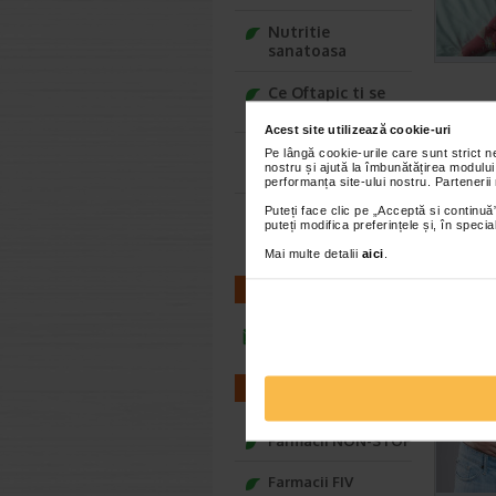
Nutritie
sanatoasa
Ce Oftapic ti se
potriveste
Acest site utilizează cookie-uri
Adora – Adorabili
Pe lângă cookie-urile care sunt strict 
nostru și ajută la îmbunătățirea modului
din prima clipa
performanța site-ului nostru. Partenerii
Puteți face clic pe „Acceptă si continuă”
Seturi cadou
puteți modifica preferințele și, în spec
Baylis&Harding
Mai multe detalii
aici
.
CONTACT
infoline@catena.ro
FARMACII
Farmacii NON-STOP
Farmacii FIV