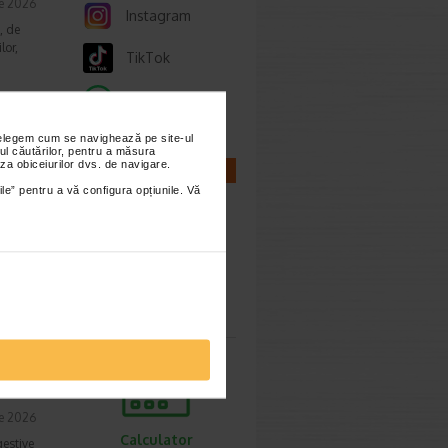
ie 2026
Instagram
, de
lor,
TikTok
Whatsapp
nțelegem cum se navighează pe site-ul
cum o
ul căutărilor, pentru a măsura
za obiceiurilor dvs. de navigare.
CALCULATOARE
ile” pentru a vă configura opțiunile. Vă
ie 2026
prea
imente.
Calculator
sarcina
ori,
ie 2026
Calculator
gestive