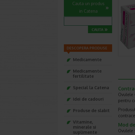
Cauta un produs
in Catena
DESCOPERA PRODUSE
Medicamente
Medicamente
fertilitate
Special la Catena
Contra
Ovulele
Idei de cadouri
pentru c
Produsul
Produse de slabit
contrace
Vitamine,
Mod de
minerale si
Ovulele s
suplimente