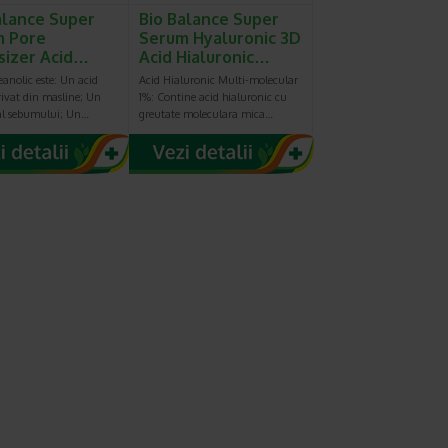
alance Super
Bio Balance Super
m Pore
Serum Hyaluronic 3D
izer Acid…
Acid Hialuronic…
eanolic este: Un acid
Acid Hialuronic Multi-molecular
rivat din masline; Un
1%: Contine acid hialuronic cu
 al sebumului; Un…
greutate moleculara mica…