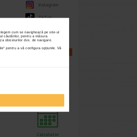
Instagram
TikTok
Whatsapp
nțelegem cum se navighează pe site-ul
ul căutărilor, pentru a măsura
za obiceiurilor dvs. de navigare.
ile” pentru a vă configura opțiunile. Vă
CALCULATOARE
Calculator
sarcina
Calculator