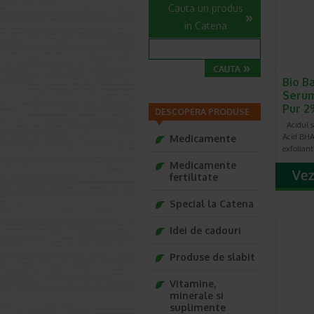
Cauta un produs
in Catena
Bio B
Serum 
Pur 2
DESCOPERA PRODUSE
Acidul sa
Acid BHA
Medicamente
exfoliant
Medicamente
fertilitate
Special la Catena
Idei de cadouri
Produse de slabit
Vitamine,
minerale si
suplimente