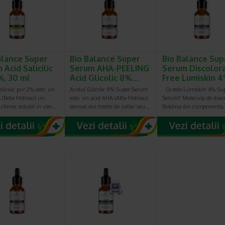
alance Super
Bio Balance Super
Bio Balance Sup
Acid Salicilic
Serum AHA-PEELING
Serum Discolor
%, 30 ml
Acid Glicolic 8%…
Free Lumiskin 
licilic pur 2% este: un
Acidul Glicolic 8% Super Serum
Ce este Lumiskin 4% Su
 (Beta Hidroxi) un
este: un acid AHA (Alfa-Hidroxi)
Serum? Molecula de diace
 chimic solubil in ulei…
derivat din trestie de zahar sau…
Boldina din componenta