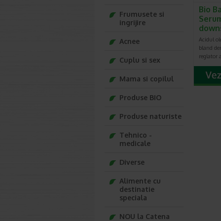
Bio B
Frumusete si
Seru
ingrijire
downs
Acidul ol
Acnee
bland de
reglator
Cuplu si sex
Mama si copilul
Produse BIO
Produse naturiste
Tehnico -
medicale
Diverse
Alimente cu
destinatie
speciala
NOU la Catena