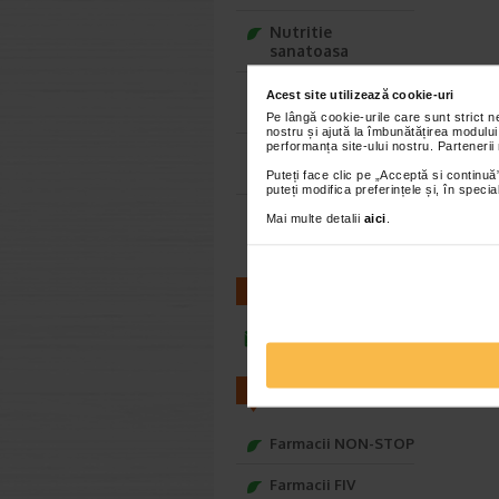
Nutritie
sanatoasa
Ce Oftapic ti se
Acest site utilizează cookie-uri
potriveste
Pe lângă cookie-urile care sunt strict 
nostru și ajută la îmbunătățirea modului
performanța site-ului nostru. Partenerii
Adora – Adorabili
din prima clipa
Puteți face clic pe „Acceptă si continuă”
puteți modifica preferințele și, în spec
Seturi cadou
Mai multe detalii
aici
.
Baylis&Harding
CONTACT
infoline@catena.ro
FARMACII
Farmacii NON-STOP
Farmacii FIV