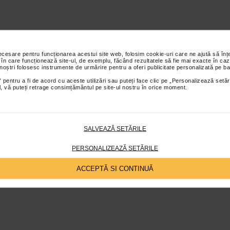
necesare pentru funcționarea acestui site web, folosim cookie-uri care ne ajută să î
 în care funcționează site-ul, de exemplu, făcând rezultatele să fie mai exacte în caz
 noștri folosesc instrumente de urmărire pentru a oferi publicitate personalizată pe ba
 pentru a fi de acord cu aceste utilizări sau puteți face clic pe „Personalizează setăr
ial, vă puteți retrage consimțământul pe site-ul nostru în orice moment.
SALVEAZĂ SETĂRILE
PERSONALIZEAZĂ SETĂRILE
ACCEPTĂ SI CONTINUĂ