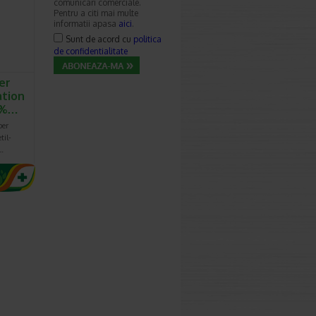
comunicari comerciale.
Pentru a citi mai multe
informatii apasa
aici
.
Sunt de acord cu
politica
de confidentialitate
er
ation
4%…
per
til-
…