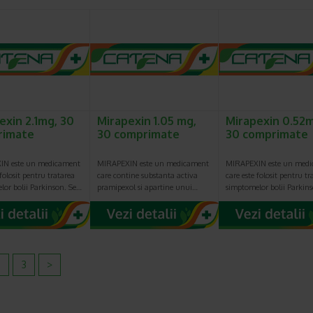
exin 2.1mg, 30
Mirapexin 1.05 mg,
Mirapexin 0.52
rimate
30 comprimate
30 comprimate
IN este un medicament
MIRAPEXIN este un medicament
MIRAPEXIN este un med
 folosit pentru tratarea
care contine substanta activa
care este folosit pentru tr
lor bolii Parkinson. Se…
pramipexol si apartine unui…
simptomelor bolii Parkin
2
3
>