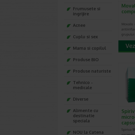
Moval
Frumusete si
comp
ingrijire
Movalis 
Acnee
antiinfla
grupului
Cuplu si sex
Mama si copilul
Produse BIO
Produse naturiste
Tehnico -
medicale
Diverse
Alimente cu
Spiriv
destinatie
micro
speciala
capsu
Spiriva 
NOU la Catena
pacienti