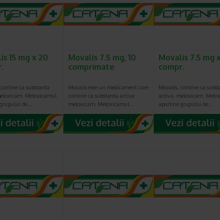
is 15 mg x 20
Movalis 7.5 mg, 10
Movalis 7.5 mg 
.
comprimate
compr.
 contine ca substanta
Movalis este un medicament care
Movalis, contine ca subs
meloxicam. Meloxicamul
contine ca substanta activa
activa, meloxicam. Melo
 grupului de…
meloxicam. Meloxicamul…
apartine grupului de…