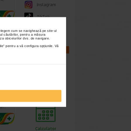
Instagram
TikTok
Whatsapp
nțelegem cum se navighează pe site-ul
ul căutărilor, pentru a măsura
za obiceiurilor dvs. de navigare.
ile” pentru a vă configura opțiunile. Vă
CALCULATOARE
 3
psule
Calculator
sarcina
ment
e
tran…
Calculator