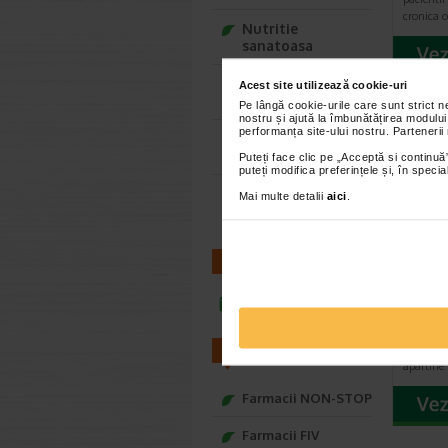
cronica 
Nutritie
sanatoasa
Ce Oftapic ti se
Acest site utilizează cookie-uri
potriveste
Pe lângă cookie-urile care sunt strict 
nostru și ajută la îmbunătățirea modului
performanța site-ului nostru. Partenerii
Adora – Adorabili
din prima clipa
Puteți face clic pe „Acceptă si continuă”
puteți modifica preferințele și, în spec
Seturi cadou
Mai multe detalii
aici
.
Baylis&Harding
CONTACT
Prada
3blist
infoline@catena.ro
Pradaxa 
activa da
FARMACII
apartine
Farmacii NON-STOP
Farmacii FIV