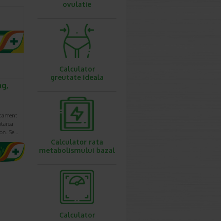
ovulatie
Calculator
greutate ideala
mg,
icament
atarea
son. Se…
Calculator rata
metabolismului bazal
Calculator