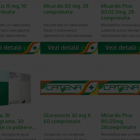
is 15 mg, 10
Micardis 80 mg, 28
Micardis Plus
rimate
comprimate
80/12,5mg, 28
comprimate
este un medicament
Micardis este un medicament
MicardisPlus contine dou
mator care apartine
folosit in tratamentul
substante active, telmisar
 de medicamente…
hipertensiunii arteriale esentiale…
hidroclorotiazida care aj
a, 18
Glurenorm 30 mg X
Micardis Plus
grame, 30
60 comprimate
80/25mg,
le cu pulbere…
28comprimate
18 micrograme ajuta
Compozitie Un comprimat
MicardisPlus este un me
i cu bronhopneumopatie
contine gliquidona 30 mg si
care contine doua substa