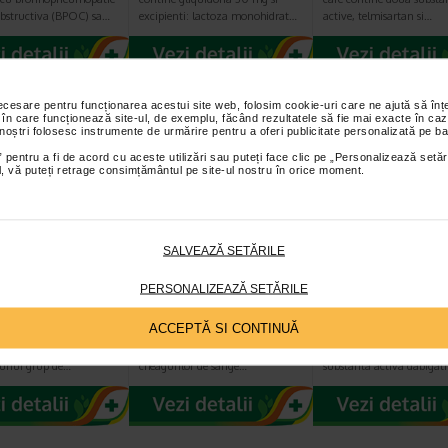
obstructiva (BPOC) sa…
excipienti: lactoza monohidrat…
active, telmisartan si…
necesare pentru funcționarea acestui site web, folosim cookie-uri care ne ajută să î
 în care funcționează site-ul, de exemplu, făcând rezultatele să fie mai exacte în caz
 noștri folosesc instrumente de urmărire pentru a oferi publicitate personalizată pe ba
 pentru a fi de acord cu aceste utilizări sau puteți face clic pe „Personalizează setăr
ial, vă puteți retrage consimțământul pe site-ul nostru în orice moment.
SALVEAZĂ SETĂRILE
xa 110mg x
Pradaxa 110mg x
Pradaxa 75mg x
. x 10cps.
1blist. x 10cps.
blistere x 10 ca
PERSONALIZEAZĂ SETĂRILE
ACCEPTĂ SI CONTINUĂ
contine substanta
Pradaxa este un medicament
Pradaxa este un medica
bigatran etexilat si
utilizat in prevenirea formarii
anticoaglant care contin
 unui grup de…
cheagurilor de sange…
substanta activa dabiga