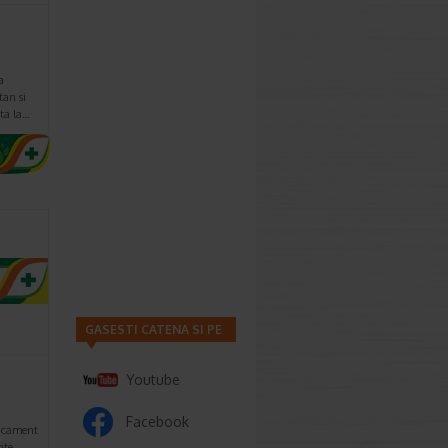
a
tan si
uta la…
GASESTI CATENA SI PE
Youtube
Facebook
dicament
nte