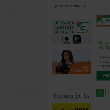
Toate farmaciile
Mirap
comp
MIRAPEX
care este
simptome
1