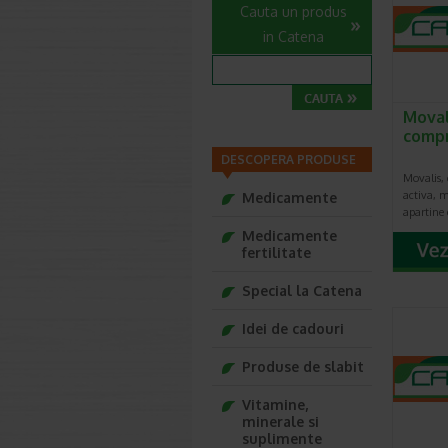
Cauta un produs
in Catena
Moval
compr
DESCOPERA PRODUSE
Movalis,
activa, 
Medicamente
apartine
Medicamente
fertilitate
Special la Catena
Idei de cadouri
Produse de slabit
Vitamine,
minerale si
suplimente