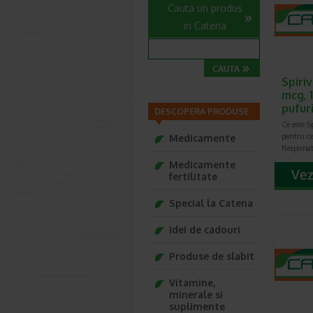
Cauta un produs
in Catena
Spiri
mcg, 1
pufur
DESCOPERA PRODUSE
Ce este S
pentru ce
Medicamente
Respimat
Medicamente
fertilitate
Special la Catena
Idei de cadouri
Produse de slabit
Vitamine,
minerale si
suplimente