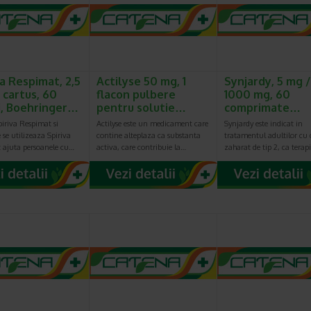
va Respimat, 2,5
Actilyse 50 mg, 1
Synjardy, 5 mg /
 cartus, 60
flacon pulbere
1000 mg, 60
i, Boehringer…
pentru solutie…
comprimate…
piriva Respimat si
Actilyse este un medicament care
Synjardy este indicat in
 se utilizeaza Spiriva
contine alteplaza ca substanta
tratamentul adultilor cu 
 ajuta persoanele cu…
activa, care contribuie la…
zaharat de tip 2, ca terap