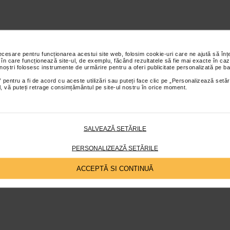
necesare pentru funcționarea acestui site web, folosim cookie-uri care ne ajută să î
 în care funcționează site-ul, de exemplu, făcând rezultatele să fie mai exacte în caz
 noștri folosesc instrumente de urmărire pentru a oferi publicitate personalizată pe ba
 pentru a fi de acord cu aceste utilizări sau puteți face clic pe „Personalizează setăr
ial, vă puteți retrage consimțământul pe site-ul nostru în orice moment.
SALVEAZĂ SETĂRILE
PERSONALIZEAZĂ SETĂRILE
ACCEPTĂ SI CONTINUĂ