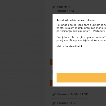
Nutritie
sanatoasa
Ce Oftapic ti se
Acest site utilizează cookie-uri
potriveste
Pe lângă cookie-urile care sunt strict 
nostru și ajută la îmbunătățirea modului
performanța site-ului nostru. Partenerii
Adora – Adorabili
din prima clipa
Puteți face clic pe „Acceptă si continuă”
puteți modifica preferințele și, în spec
Seturi cadou
Mai multe detalii
aici
.
Baylis&Harding
CONTACT
infoline@catena.ro
FARMACII
Farmacii NON-STOP
Farmacii FIV