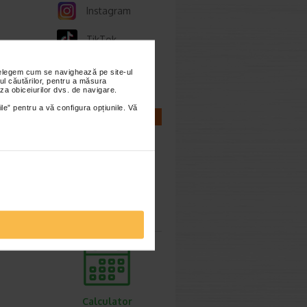
Instagram
TikTok
Whatsapp
nțelegem cum se navighează pe site-ul
ul căutărilor, pentru a măsura
za obiceiurilor dvs. de navigare.
ile” pentru a vă configura opțiunile. Vă
CALCULATOARE
Calculator
sarcina
Calculator