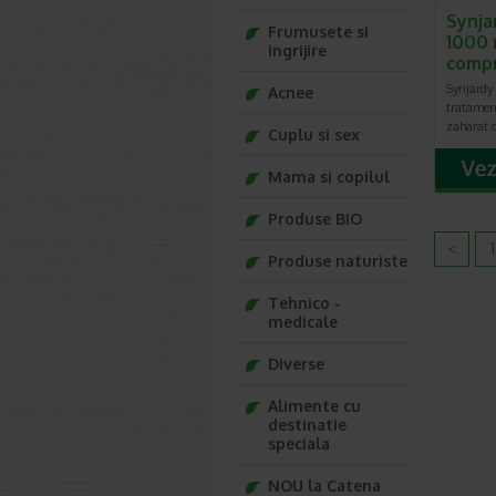
Synjar
Frumusete si
1000 
ingrijire
comp
Synjardy 
Acnee
tratament
zaharat d
Cuplu si sex
Mama si copilul
Produse BIO
<
1
Produse naturiste
Tehnico -
medicale
Diverse
Alimente cu
destinatie
speciala
NOU la Catena