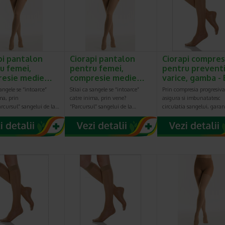
pi pantalon
Ciorapi pantalon
Ciorapi compres
u femei,
pentru femei,
pentru prevent
resie medie…
compresie medie…
varice, gamba - 
sangele se “intoarce”
Stiai ca sangele se “intoarce”
Prin compresia progresiva
ma, prin
catre inima, prin vene?
asigura si imbunatatesc
rcursul” sangelui de la…
“Parcursul” sangelui de la…
circulatia sangelui, gar