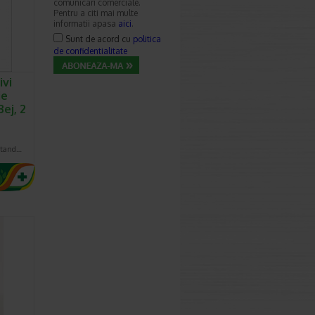
comunicari comerciale.
Pentru a citi mai multe
informatii apasa
aici
.
Sunt de acord cu
politica
de confidentialitate
ivi
ie
Bej, 2
antand…