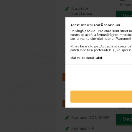
“Parcursu
Nutritie
sanatoasa
Ce Oftapic ti se
Acest site utilizează cookie-uri
potriveste
Pe lângă cookie-urile care sunt strict 
nostru și ajută la îmbunătățirea modului
performanța site-ului nostru. Partenerii
Adora – Adorabili
din prima clipa
Puteți face clic pe „Acceptă si continuă”
puteți modifica preferințele și, în spec
Seturi cadou
Mai multe detalii
aici
.
Baylis&Harding
CONTACT
Ciora
pentr
infoline@catena.ro
comp
Stiai ca 
catre ini
FARMACII
vene? “Pa
Farmacii NON-STOP
Farmacii FIV