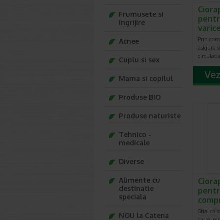
Ciora
Frumusete si
pentr
ingrijire
varice
Prin comp
Acnee
asigura 
circulat
Cuplu si sex
Mama si copilul
Produse BIO
Produse naturiste
Tehnico -
medicale
Diverse
Alimente cu
Ciora
destinatie
pentr
speciala
comp
Stiai ca 
NOU la Catena
catre ini