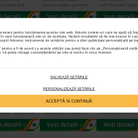
l” sangelui de la…
circulatia sangelui, garantand…
vene? “Parcursul” sangelu
necesare pentru funcționarea acestui site web, folosim cookie-uri care ne ajută să î
 în care funcționează site-ul, de exemplu, făcând rezultatele să fie mai exacte în caz
 noștri folosesc instrumente de urmărire pentru a oferi publicitate personalizată pe ba
 pentru a fi de acord cu aceste utilizări sau puteți face clic pe „Personalizează setăr
ial, vă puteți retrage consimțământul pe site-ul nostru în orice moment.
SALVEAZĂ SETĂRILE
pi pantalon
Ciorapi compresivi
Ciorapi compres
u femei,
CCL1, AD, Varf inchis,
CCL1, AD, Varf in
PERSONALIZEAZĂ SETĂRILE
resie medie…
BEJ, NR.5
BEJ, NR.4
ACCEPTĂ SI CONTINUĂ
sangele se “intoarce”
Ciorapi compresivi CCL1, AD,
Ciorapi compresivi CCL1, 
ma, prin
Varf inchis sunt special
Varf inchis sunt special
rcursul” sangelui de la…
conceputi pentru a mentine…
conceputi pentru a ment