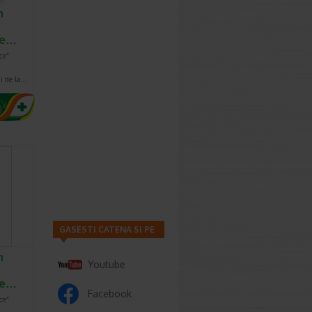
n
ie…
ce”
i de la…
GASESTI CATENA SI PE
n
Youtube
ie…
Facebook
ce”