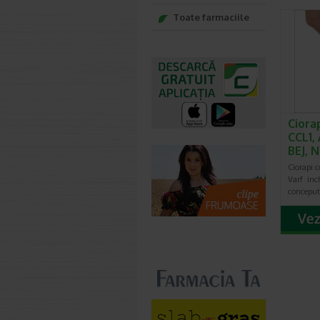
Toate farmaciile
Ciora
CCL1, 
BEJ, 
Ciorapi c
Varf inch
conceput