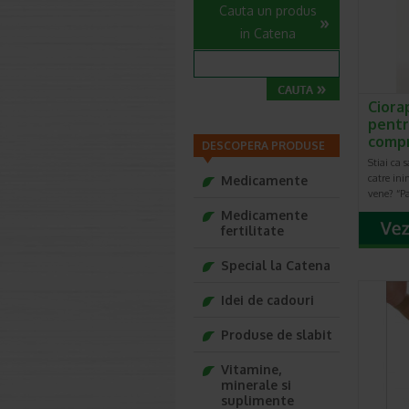
Cauta un produs
in Catena
Ciora
pentr
comp
DESCOPERA PRODUSE
Stiai ca 
catre ini
Medicamente
vene? “Pa
Medicamente
fertilitate
Special la Catena
Idei de cadouri
Produse de slabit
Vitamine,
minerale si
suplimente