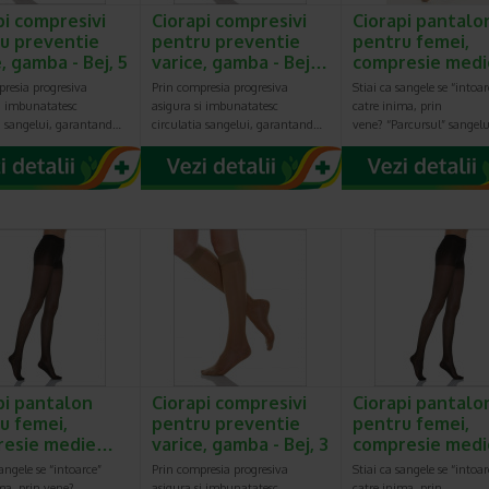
pi compresivi
Ciorapi compresivi
Ciorapi pantalo
u preventie
pentru preventie
pentru femei,
, gamba - Bej, 5
varice, gamba - Bej…
compresie med
resia progresiva
Prin compresia progresiva
Stiai ca sangele se “intoar
si imbunatatesc
asigura si imbunatatesc
catre inima, prin
ia sangelui, garantand…
circulatia sangelui, garantand…
vene? “Parcursul” sangelu
pi pantalon
Ciorapi compresivi
Ciorapi pantalo
u femei,
pentru preventie
pentru femei,
resie medie…
varice, gamba - Bej, 3
compresie med
sangele se “intoarce”
Prin compresia progresiva
Stiai ca sangele se “intoar
ma, prin vene?
asigura si imbunatatesc
catre inima, prin