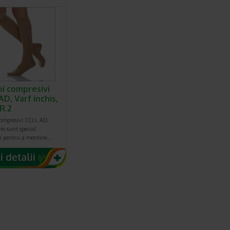
pi compresivi
AD, Varf inchis,
NR.2
ompresivi CCL1, AD,
is sunt special
i pentru a mentine…