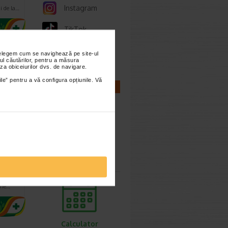
Instagram
i de la…
TikTok
Whatsapp
nțelegem cum se navighează pe site-ul
ul căutărilor, pentru a măsura
za obiceiurilor dvs. de navigare.
ile” pentru a vă configura opțiunile. Vă
CALCULATOARE
ivi
chis,
Calculator
sarcina
AD,
ine…
Calculator