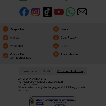
Despre Noi
Oferte
Articole
Cum Rezerv
Prospecte
Cariere
Politica De
Toate Marcile
Confidentialitate
www.catena.ro - © 2026
Vezi varianta desktop
CATENA PHARMA SRL
Nr. Registrul Comerţului: J03/2710/2023
CUI: RO 3008793
Adresă sediu social: judetul Argeş, municipiul Piteşti, strada
Banat nr.2