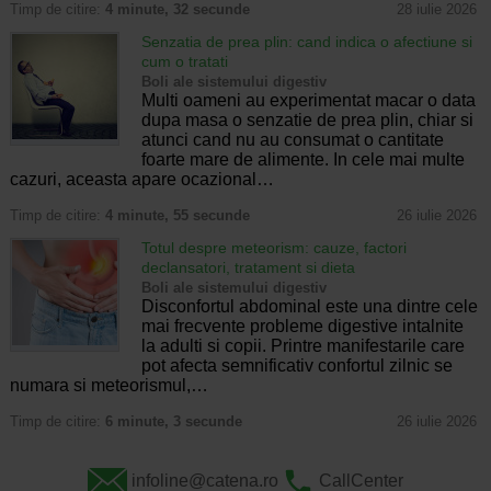
Timp de citire:
4 minute, 32 secunde
28 iulie 2026
Senzatia de prea plin: cand indica o afectiune si
cum o tratati
Boli ale sistemului digestiv
Multi oameni au experimentat macar o data
dupa masa o senzatie de prea plin, chiar si
atunci cand nu au consumat o cantitate
foarte mare de alimente. In cele mai multe
cazuri, aceasta apare ocazional…
Timp de citire:
4 minute, 55 secunde
26 iulie 2026
Totul despre meteorism: cauze, factori
declansatori, tratament si dieta
Boli ale sistemului digestiv
Disconfortul abdominal este una dintre cele
mai frecvente probleme digestive intalnite
la adulti si copii. Printre manifestarile care
pot afecta semnificativ confortul zilnic se
numara si meteorismul,…
Timp de citire:
6 minute, 3 secunde
26 iulie 2026
infoline@catena.ro
CallCenter