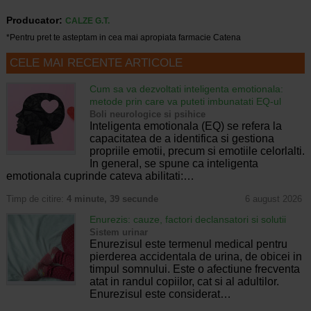
Producator:
CALZE G.T.
*Pentru pret te asteptam in cea mai apropiata farmacie Catena
CELE MAI RECENTE ARTICOLE
Cum sa va dezvoltati inteligenta emotionala:
metode prin care va puteti imbunatati EQ-ul
Boli neurologice si psihice
Inteligenta emotionala (EQ) se refera la
capacitatea de a identifica si gestiona
propriile emotii, precum si emotiile celorlalti.
In general, se spune ca inteligenta
emotionala cuprinde cateva abilitati:…
Timp de citire:
4 minute, 39 secunde
6 august 2026
Enurezis: cauze, factori declansatori si solutii
Sistem urinar
Enurezisul este termenul medical pentru
pierderea accidentala de urina, de obicei in
timpul somnului. Este o afectiune frecventa
atat in randul copiilor, cat si al adultilor.
Enurezisul este considerat…