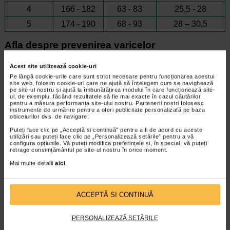
4
166 - 182
63 - 83
25,5 - 28
5
174 - 190
68 - 93
28 – 30,5
Afla despre prevenirea varicelor
Acest site utilizează cookie-uri
Pe lângă cookie-urile care sunt strict necesare pentru funcționarea acestui
site web, folosim cookie-uri care ne ajută să înțelegem cum se navighează
pe site-ul nostru și ajută la îmbunătățirea modului în care funcționează site-
ul, de exemplu, făcând rezultatele să fie mai exacte în cazul căutărilor,
pentru a măsura performanța site-ului nostru. Partenerii noștri folosesc
instrumente de urmărire pentru a oferi publicitate personalizată pe baza
obiceiurilor dvs. de navigare.
Puteți face clic pe „Acceptă si continuă” pentru a fi de acord cu aceste
utilizări sau puteți face clic pe „Personalizează setările” pentru a vă
configura opțiunile. Vă puteți modifica preferințele și, în special, vă puteți
retrage consimțământul pe site-ul nostru în orice moment.
Mai multe detalii
aici
.
ACCEPTĂ SI CONTINUĂ
PERSONALIZEAZĂ SETĂRILE