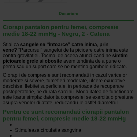
Descriere
Ciorapi pantalon pentru femei, compresie
medie 18-22 mmHg - Negru, 2 - Catena
Stiai ca
sangele se “intoarce” catre inima, prin
vene?
“Parcursul” sangelui de la picioare catre inima este
contra gravitatiei. Tocmai de aceea atunci cand ne
simtim
picioarele grele si obosite
avem tendinta de a pune o
perna sau un suport care se ne mentina gambele ridicate.
Ciorapii de compresie sunt recomandati in cazul varicelor
moderate si severe, tumefieri moderate, ulcere exudative
deschise, flebitei superficiale, in perioada de recuperare
postoperatorie, pe durata sarcinii. Modalitatea de functionare
este foarte simpla: datorita compresiei se exercita o presiune
asupra venelor dilatate, reducandu-le astfel diametrul.
Pentru ce sunt recomandati ciorapii pantalon
pentru femei, compresie medie 18-22 mmHg
Stimuleaza circulatia sangvina;