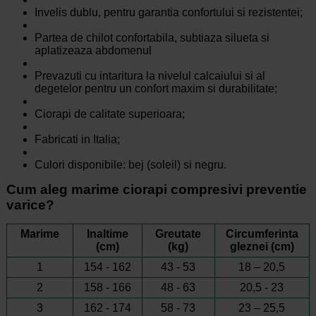
Invelis dublu, pentru garantia confortului si rezistentei;
Partea de chilot confortabila, subtiaza silueta si
aplatizeaza abdomenul
Prevazuti cu intaritura la nivelul calcaiului si al
degetelor pentru un confort maxim si durabilitate;
Ciorapi de calitate superioara;
Fabricati in Italia;
Culori disponibile: bej (soleil) si negru.
Cum aleg marime ciorapi compresivi preventie
varice?
Marime
Inaltime
Greutate
Circumferinta
(cm)
(kg)
gleznei (cm)
1
154 - 162
43 - 53
18 – 20,5
2
158 - 166
48 - 63
20,5 - 23
3
162 - 174
58 - 73
23 – 25,5