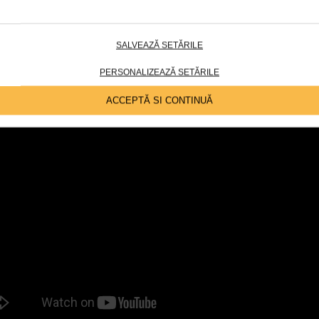
SALVEAZĂ SETĂRILE
PERSONALIZEAZĂ SETĂRILE
m se incalta in mod corect ciorapii de compresie
ACCEPTĂ SI CONTINUĂ