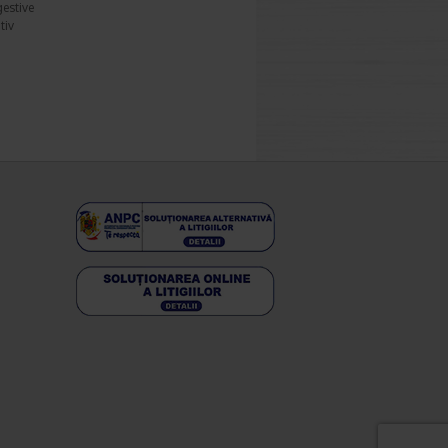
gestive
tiv