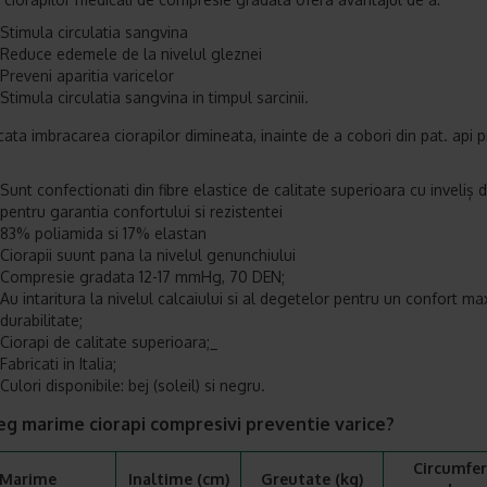
Stimula circulatia sangvina
Reduce edemele de la nivelul gleznei
Preveni aparitia varicelor
Stimula circulatia sangvina in timpul sarcinii.
icata imbracarea ciorapilor dimineata, inainte de a cobori din pat. api 
Sunt confectionati din fibre elastice de calitate superioara cu inveliș 
pentru garantia confortului si rezistentei
83% poliamida si 17% elastan
Ciorapii suunt pana la nivelul genunchiului
Compresie gradata 12-17 mmHg, 70 DEN;
Au intaritura la nivelul calcaiului si al degetelor pentru un confort ma
durabilitate;
Ciorapi de calitate superioara;_
Fabricati in Italia;
Culori disponibile: bej (soleil) si negru.
eg marime ciorapi compresivi preventie varice?
Circumfer
Marime
Inaltime (cm)
Greutate (kg)