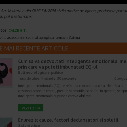
rt. 16 litera e din OUG 34/2014 si din motive de igiena, produsele purta
u pot fi returnate.
tor:
CALZE G.T.
et te asteptam in cea mai apropiata farmacie Catena
E MAI RECENTE ARTICOLE
Cum sa va dezvoltati inteligenta emotionala: m
prin care va puteti imbunatati EQ-ul
Boli neurologice si psihice
Timp de citire:
4 minute, 30 secunde
6 augus
Inteligenta emotionala (EQ) se refera la capacitatea de a identifica si
gestiona propriile emotii, precum si emotiile celorlalti. In general, se sp
inteligenta emotionala cuprinde cateva abilitati:…
Enurezis: cauze, factori declansatori si solutii
Sistem urinar