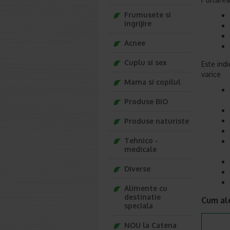
Frumusete si
ingrijire
Acnee
Cuplu si sex
Este ind
varice
Mama si copilul
Produse BIO
Produse naturiste
Tehnico -
medicale
Diverse
Alimente cu
destinatie
Cum al
speciala
NOU la Catena