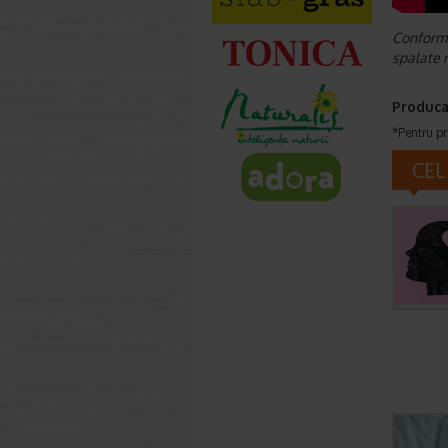
Conform A
spalate n
Produca
*Pentru pr
CEL