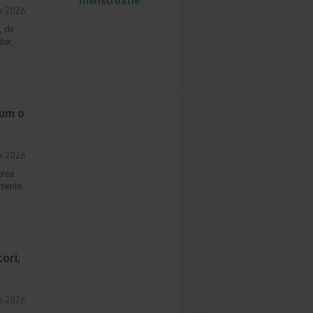
menstruatie
ie 2026
, de
lor,
cum o
ie 2026
prea
imente.
ori,
ie 2026