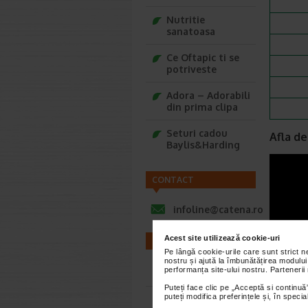
Nutritie
sanatoasa
Ce Oftapic ti se
potriveste
Adora – Adorabili
din prima clipa
Seturi cadou
Afla de
Baylis&Harding
CONTACT
infoline@catena.ro
Acest site utilizează cookie-uri
FARMACII
Pe lângă cookie-urile care sunt strict 
nostru și ajută la îmbunătățirea modului
performanța site-ului nostru. Partenerii
Farmacii NON-STOP
Puteți face clic pe „Acceptă si continuă”
puteți modifica preferințele și, în spec
Farmacii FIV