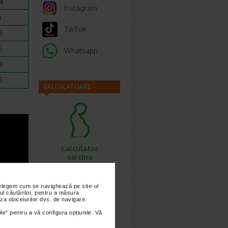
i
Instagram
5
TikTok
3
5
Whatsapp
8
5
CALCULATOARE
Calculator
sarcina
nțelegem cum se navighează pe site-ul
ul căutărilor, pentru a măsura
za obiceiurilor dvs. de navigare.
ile” pentru a vă configura opțiunile. Vă
Calculator