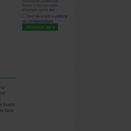
comunicari comerciale.
Pentru a citi mai multe
informatii apasa
aici
.
Sunt de acord cu
politica
de confidentialitate
ena
and
i
te foarte
se facă