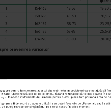
glezne
1
154-162
43-53
18-20,
2
158-166
48-63
20,5-2
3
162-174
58-73
23-25,
4
166-182
63-83
25,5-2
5
174-190
68-93
28-30,
spre prevenirea varicelor
necesare pentru funcționarea acestui site web, folosim cookie-uri care ne ajută să î
 în care funcționează site-ul, de exemplu, făcând rezultatele să fie mai exacte în caz
 noștri folosesc instrumente de urmărire pentru a oferi publicitate personalizată pe ba
 pentru a fi de acord cu aceste utilizări sau puteți face clic pe „Personalizează setăr
ial, vă puteți retrage consimțământul pe site-ul nostru în orice moment.