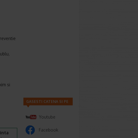
preventie
dublu,
xim si
GASESTI CATENA SI PE
Youtube
Facebook
inta