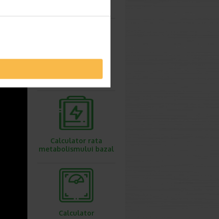
ovulatie
Calculator
greutate ideala
Calculator rata
metabolismului bazal
Calculator