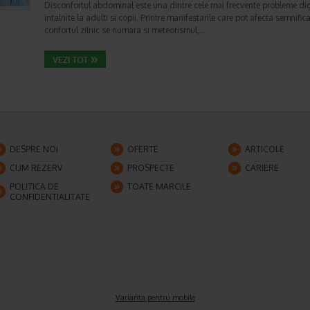
Disconfortul abdominal este una dintre cele mai frecvente probleme di
intalnite la adulti si copii. Printre manifestarile care pot afecta semnifica
confortul zilnic se numara si meteorismul,…
DESPRE NOI
OFERTE
ARTICOLE
CUM REZERV
PROSPECTE
CARIERE
POLITICA DE
TOATE MARCILE
CONFIDENTIALITATE
Varianta pentru mobile