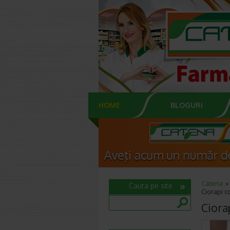
HOME
BLOGURI
Catena
Cauta pe site
Ciorapi c
Ciora