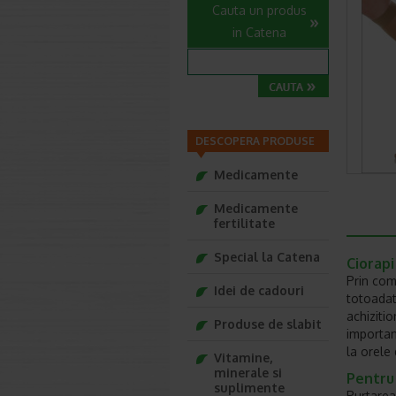
Cauta un produs
in Catena
DESCOPERA PRODUSE
Medicamente
Medicamente
fertilitate
Special la Catena
Ciorapi
Prin com
Idei de cadouri
totoadat
achiziti
Produse de slabit
importan
la orele 
Vitamine,
minerale si
Pentru
suplimente
Purtarea