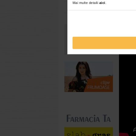
Mai multe detalii
aici
.
Toate farmaciile
Afla cu