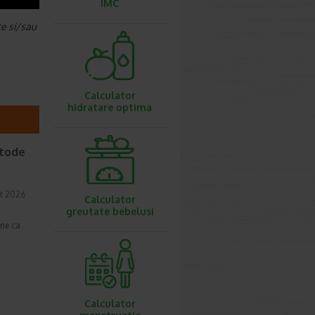
IMC
te si/sau
Calculator
hidratare optima
etode
t 2026
Calculator
greutate bebelusi
une ca
Calculator