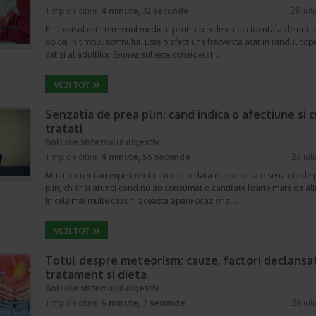
Timp de citire:
4 minute, 32 secunde
28 iul
Enurezisul este termenul medical pentru pierderea accidentala de urina
obicei in timpul somnului. Este o afectiune frecventa atat in randul copii
cat si al adultilor. Enurezisul este considerat…
Senzatia de prea plin: cand indica o afectiune si 
tratati
Boli ale sistemului digestiv
Timp de citire:
4 minute, 55 secunde
26 iul
Multi oameni au experimentat macar o data dupa masa o senzatie de 
plin, chiar si atunci cand nu au consumat o cantitate foarte mare de al
In cele mai multe cazuri, aceasta apare ocazional…
Totul despre meteorism: cauze, factori declansat
tratament si dieta
Boli ale sistemului digestiv
Timp de citire:
6 minute, 7 secunde
26 iul