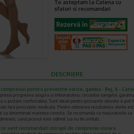
Te asteptam la Catena cu
sfaturi si recomandari
DESCRIERE
 compresivi pentru preventie varice, gamba - Bej, 4 - Cat
presia progresiva asigura si imbunatatesc circulatia sangelui, garant
a o purtare confortabila. Sunt ideali pentru picioarele obosite si pot f
onati fara prescriptie medicala. Pentru obtinerea rezultatelor dorite es
t sa determinati marimea corecta. Se recomanda ca masuratorile sa 
diminetii, cand piciorul este odihnit (sa nu fie umflat).
 ce sunt recomandati ciorapii de compresie usoara
 ciorapilor medicali de compresie gradata ofera avantajul de a: