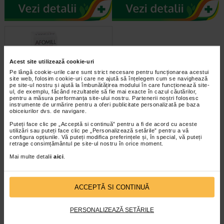
Acest site utilizează cookie-uri
Pe lângă cookie-urile care sunt strict necesare pentru funcționarea acestui
site web, folosim cookie-uri care ne ajută să înțelegem cum se navighează
pe site-ul nostru și ajută la îmbunătățirea modului în care funcționează site-
ul, de exemplu, făcând rezultatele să fie mai exacte în cazul căutărilor,
pentru a măsura performanța site-ului nostru. Partenerii noștri folosesc
instrumente de urmărire pentru a oferi publicitate personalizată pe baza
Afomill Revigorant X 10ml
obiceiurilor dvs. de navigare.
Puteți face clic pe „Acceptă si continuă” pentru a fi de acord cu aceste
utilizări sau puteți face clic pe „Personalizează setările” pentru a vă
configura opțiunile. Vă puteți modifica preferințele și, în special, vă puteți
Afomill Revigorant Calmant este o
retrage consimțământul pe site-ul nostru în orice moment.
solutie sterila pentru uz oftalmic, cu
pH fiziologic, pe baza de apa…
Mai multe detalii
aici
.
ACCEPTĂ SI CONTINUĂ
PERSONALIZEAZĂ SETĂRILE
infoline@catena.ro
CallCenter