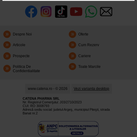
Despre Noi
Oferte
Articole
Cum Rezerv
Prospecte
Cariere
Politica De
Toate Marcile
Confidentialitate
www.catena.ro - © 2026
Vezi varianta desktop
CATENA PHARMA SRL
Nr. Registrul Comerţului: J03/2710/2023
CUI: RO 3008793
Adresă sediu social: judetul Argeş, municipiul Piteşti, strada
Banat nr.2