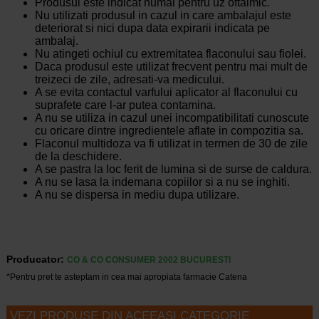
Produsul este indicat numai pentru uz oftalmic.
Nu utilizati produsul in cazul in care ambalajul este
deteriorat si nici dupa data expirarii indicata pe
ambalaj.
Nu atingeti ochiul cu extremitatea flaconului sau fiolei.
Daca produsul este utilizat frecvent pentru mai mult de
treizeci de zile, adresati-va medicului.
A se evita contactul varfului aplicator al flaconului cu
suprafete care l-ar putea contamina.
A nu se utiliza in cazul unei incompatibilitati cunoscute
cu oricare dintre ingredientele aflate in compozitia sa.
Flaconul multidoza va fi utilizat in termen de 30 de zile
de la deschidere.
A se pastra la loc ferit de lumina si de surse de caldura.
A nu se lasa la indemana copiilor si a nu se inghiti.
A nu se dispersa in mediu dupa utilizare.
Producator:
CO & CO CONSUMER 2002 BUCURESTI
*Pentru pret te asteptam in cea mai apropiata farmacie Catena
VEZI PRODUSE DIN ACEEASI CATEGORIE