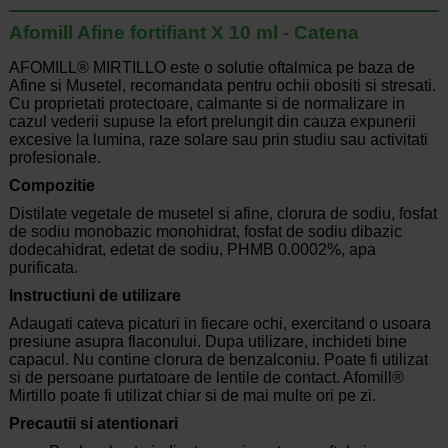
Afomill Afine fortifiant X 10 ml - Catena
AFOMILL® MIRTILLO este o solutie oftalmica pe baza de
Afine si Musetel, recomandata pentru ochii obositi si stresati.
Cu proprietati protectoare, calmante si de normalizare in
cazul vederii supuse la efort prelungit din cauza expunerii
excesive la lumina, raze solare sau prin studiu sau activitati
profesionale.
Compozitie
Distilate vegetale de musetel si afine, clorura de sodiu, fosfat
de sodiu monobazic monohidrat, fosfat de sodiu dibazic
dodecahidrat, edetat de sodiu, PHMB 0.0002%, apa
purificata.
Instructiuni de utilizare
Adaugati cateva picaturi in fiecare ochi, exercitand o usoara
presiune asupra flaconului. Dupa utilizare, inchideti bine
capacul. Nu contine clorura de benzalconiu. Poate fi utilizat
si de persoane purtatoare de lentile de contact. Afomill®
Mirtillo poate fi utilizat chiar si de mai multe ori pe zi.
Precautii si atentionari