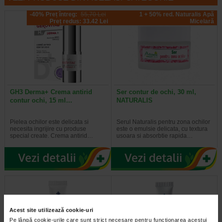
-40% Preț întreg:
55,70 Lei
1 + 50% red. Naturalis Apă
Preț redus: 33.42 Lei
Micelară
GH3 Derma+ Crema antirid
Ser contur de ochi, 30 ml,
contur ochi, 15 ml…
NATURALIS
Pielea ochilor este delicata si
Serul Naturalis pentru zona ochilor
necesita ingrijire cu produse
este o emulsie delicata, cu textura
special create. Crema antirid…
usoara si absorbtie rapida…
Acest site utilizează cookie-uri
Pe lângă cookie-urile care sunt strict necesare pentru funcționarea acestui