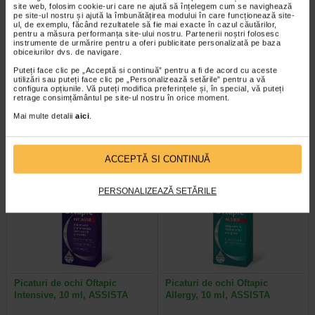
site web, folosim cookie-uri care ne ajută să înțelegem cum se navighează
pe site-ul nostru și ajută la îmbunătățirea modului în care funcționează site-
ul, de exemplu, făcând rezultatele să fie mai exacte în cazul căutărilor,
pentru a măsura performanța site-ului nostru. Partenerii noștri folosesc
instrumente de urmărire pentru a oferi publicitate personalizată pe baza
DIFESA Crema pentru conturul
HYDROTENSEUR Crema
obiceiurilor dvs. de navigare.
ochilor, 15 ml, RILASTIL
antirid restructuranta pentru…
Puteți face clic pe „Acceptă si continuă” pentru a fi de acord cu aceste
utilizări sau puteți face clic pe „Personalizează setările” pentru a vă
configura opțiunile. Vă puteți modifica preferințele și, în special, vă puteți
Produs dermatocosmetic special
Crema concentrata, restructuranta,
retrage consimțământul pe site-ul nostru în orice moment.
formulat pentru pielea sensibila,
ce reduce ridurile, pungile de sub
reactiva si predispusa la alergii…
ochi si cearcanele. Formula sa…
Mai multe detalii
aici
.
ACCEPTĂ SI CONTINUĂ
Plătești 2, primești 3
Plătești 2, primești 3
PERSONALIZEAZĂ SETĂRILE
Picaturi de ochi Oftapic
Picaturi de ochi Oftapic
Intensive, 10 ml, ASSISTA
Allergy, 10 ml, ASSISTA