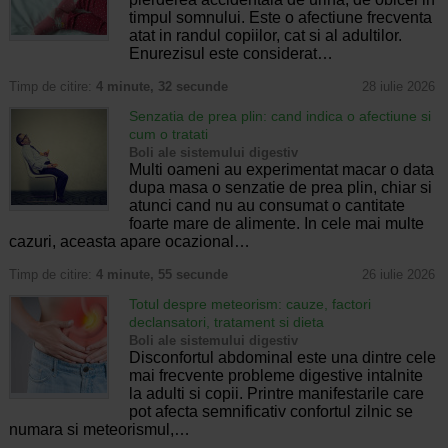
timpul somnului. Este o afectiune frecventa
atat in randul copiilor, cat si al adultilor.
Enurezisul este considerat…
Timp de citire:
4 minute, 32 secunde
28 iulie 2026
Senzatia de prea plin: cand indica o afectiune si
cum o tratati
Boli ale sistemului digestiv
Multi oameni au experimentat macar o data
dupa masa o senzatie de prea plin, chiar si
atunci cand nu au consumat o cantitate
foarte mare de alimente. In cele mai multe
cazuri, aceasta apare ocazional…
Timp de citire:
4 minute, 55 secunde
26 iulie 2026
Totul despre meteorism: cauze, factori
declansatori, tratament si dieta
Boli ale sistemului digestiv
Disconfortul abdominal este una dintre cele
mai frecvente probleme digestive intalnite
la adulti si copii. Printre manifestarile care
pot afecta semnificativ confortul zilnic se
numara si meteorismul,…