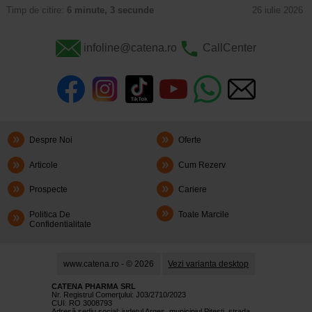
Timp de citire:
6 minute, 3 secunde
26 iulie 2026
infoline@catena.ro
CallCenter
Despre Noi
Oferte
Articole
Cum Rezerv
Prospecte
Cariere
Politica De
Toate Marcile
Confidentialitate
www.catena.ro - © 2026
Vezi varianta desktop
CATENA PHARMA SRL
Nr. Registrul Comerţului: J03/2710/2023
CUI: RO 3008793
Adresă sediu social: judetul Argeş, municipiul Piteşti, strada