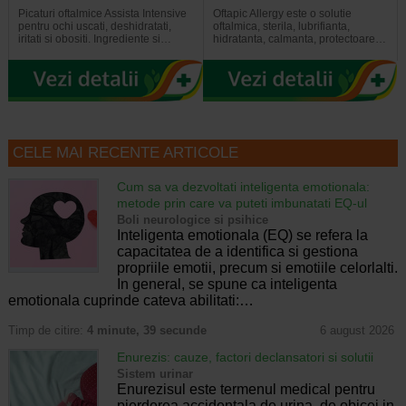
Picaturi oftalmice Assista Intensive
Oftapic Allergy este o solutie
pentru ochi uscati, deshidratati,
oftalmica, sterila, lubrifianta,
iritati si obositi. Ingrediente si…
hidratanta, calmanta, protectoare…
CELE MAI RECENTE ARTICOLE
Cum sa va dezvoltati inteligenta emotionala:
metode prin care va puteti imbunatati EQ-ul
Boli neurologice si psihice
Inteligenta emotionala (EQ) se refera la
capacitatea de a identifica si gestiona
propriile emotii, precum si emotiile celorlalti.
In general, se spune ca inteligenta
emotionala cuprinde cateva abilitati:…
Timp de citire:
4 minute, 39 secunde
6 august 2026
Enurezis: cauze, factori declansatori si solutii
Sistem urinar
Enurezisul este termenul medical pentru
pierderea accidentala de urina, de obicei in