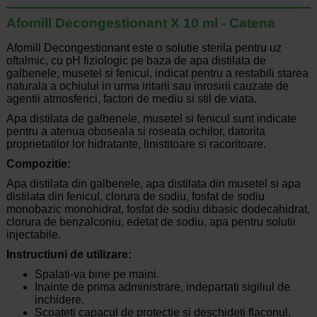
Afomill Decongestionant X 10 ml - Catena
Afomill Decongestionant este o solutie sterila pentru uz
oftalmic, cu pH fiziologic pe baza de apa distilata de
galbenele, musetel si fenicul, indicat pentru a restabili starea
naturala a ochiului in urma iritarii sau inrosirii cauzate de
agentii atmosferici, factori de mediu si stil de viata.
Apa distilata de galbenele, musetel si fenicul sunt indicate
pentru a atenua oboseala si roseata ochilor, datorita
proprietatilor lor hidratante, linistitoare si racoritoare.
Compozitie:
Apa distilata din galbenele, apa distilata din musetel si apa
distilata din fenicul, clorura de sodiu, fosfat de sodiu
monobazic monohidrat, fosfat de sodiu dibasic dodecahidrat,
clorura de benzalconiu, edetat de sodiu, apa pentru solutii
injectabile.
Instructiuni de utilizare:
Spalati-va bine pe maini.
Inainte de prima administrare, indepartati sigiliul de
inchidere.
Scoateti capacul de protectie si deschideti flaconul.