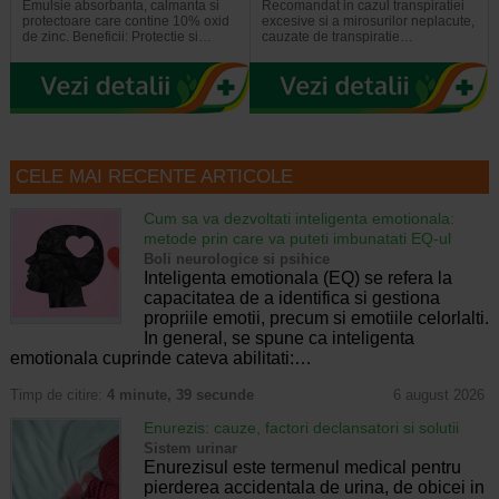
Emulsie absorbanta, calmanta si
Recomandat in cazul transpiratiei
protectoare care contine 10% oxid
excesive si a mirosurilor neplacute,
de zinc. Beneficii: Protectie si…
cauzate de transpiratie…
CELE MAI RECENTE ARTICOLE
Cum sa va dezvoltati inteligenta emotionala:
metode prin care va puteti imbunatati EQ-ul
Boli neurologice si psihice
Inteligenta emotionala (EQ) se refera la
capacitatea de a identifica si gestiona
propriile emotii, precum si emotiile celorlalti.
In general, se spune ca inteligenta
emotionala cuprinde cateva abilitati:…
Timp de citire:
4 minute, 39 secunde
6 august 2026
Enurezis: cauze, factori declansatori si solutii
Sistem urinar
Enurezisul este termenul medical pentru
pierderea accidentala de urina, de obicei in