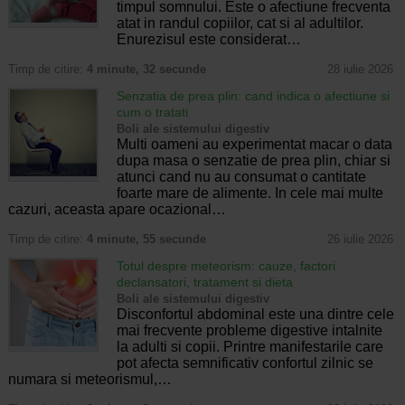
timpul somnului. Este o afectiune frecventa
atat in randul copiilor, cat si al adultilor.
Enurezisul este considerat…
Timp de citire:
4 minute, 32 secunde
28 iulie 2026
Senzatia de prea plin: cand indica o afectiune si
cum o tratati
Boli ale sistemului digestiv
Multi oameni au experimentat macar o data
dupa masa o senzatie de prea plin, chiar si
atunci cand nu au consumat o cantitate
foarte mare de alimente. In cele mai multe
cazuri, aceasta apare ocazional…
Timp de citire:
4 minute, 55 secunde
26 iulie 2026
Totul despre meteorism: cauze, factori
declansatori, tratament si dieta
Boli ale sistemului digestiv
Disconfortul abdominal este una dintre cele
mai frecvente probleme digestive intalnite
la adulti si copii. Printre manifestarile care
pot afecta semnificativ confortul zilnic se
numara si meteorismul,…