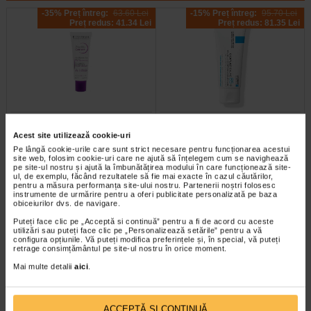
-35% Preț întreg:
63.60 Lei
-15% Preț întreg:
95.70 Lei
Preț redus: 41.34 Lei
Preț redus: 81.35 Lei
Crema reparatoare Cicabio
CICAPLAST B5 Balsam
Creme+, 40 ml, BIODERMA
reparator calmant, 100 ml, LRP
Acest site utilizează cookie-uri
Pe lângă cookie-urile care sunt strict necesare pentru funcționarea acestui
site web, folosim cookie-uri care ne ajută să înțelegem cum se navighează
Este un produs de ingrijire a pielii
La Roche Posay Cicaplast Balsam
pe site-ul nostru și ajută la îmbunătățirea modului în care funcționează site-
ultra-reparator care calmeaza si
B5 are o actiune reparatoare cu
ul, de exemplu, făcând rezultatele să fie mai exacte în cazul căutărilor,
previne cicatricile. Poate fi folosit…
indicatii multiple, pentru…
pentru a măsura performanța site-ului nostru. Partenerii noștri folosesc
instrumente de urmărire pentru a oferi publicitate personalizată pe baza
obiceiurilor dvs. de navigare.
Puteți face clic pe „Acceptă si continuă” pentru a fi de acord cu aceste
utilizări sau puteți face clic pe „Personalizează setările” pentru a vă
configura opțiunile. Vă puteți modifica preferințele și, în special, vă puteți
-40% Preț întreg:
61.30 Lei
-40% Preț întreg:
103,40 Lei
retrage consimțământul pe site-ul nostru în orice moment.
Preț redus: 36.78 Lei
Preț redus: 62.04 Lei
Mai multe detalii
aici
.
ACCEPTĂ SI CONTINUĂ