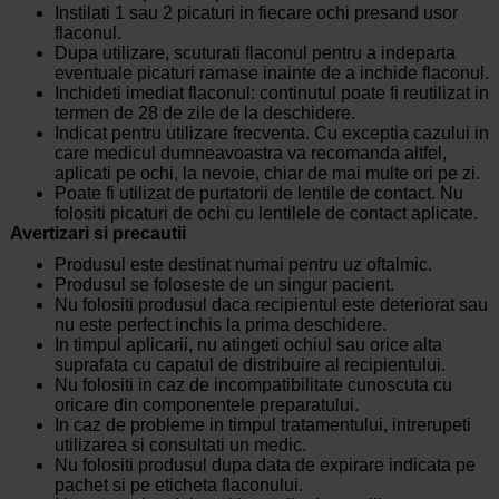
Instilati 1 sau 2 picaturi in fiecare ochi presand usor
flaconul.
Dupa utilizare, scuturati flaconul pentru a indeparta
eventuale picaturi ramase inainte de a inchide flaconul.
Inchideti imediat flaconul: continutul poate fi reutilizat in
termen de 28 de zile de la deschidere.
Indicat pentru utilizare frecventa. Cu exceptia cazului in
care medicul dumneavoastra va recomanda altfel,
aplicati pe ochi, la nevoie, chiar de mai multe ori pe zi.
Poate fi utilizat de purtatorii de lentile de contact. Nu
folositi picaturi de ochi cu lentilele de contact aplicate.
Avertizari si precautii
Produsul este destinat numai pentru uz oftalmic.
Produsul se foloseste de un singur pacient.
Nu folositi produsul daca recipientul este deteriorat sau
nu este perfect inchis la prima deschidere.
In timpul aplicarii, nu atingeti ochiul sau orice alta
suprafata cu capatul de distribuire al recipientului.
Nu folositi in caz de incompatibilitate cunoscuta cu
oricare din componentele preparatului.
In caz de probleme in timpul tratamentului, intrerupeti
utilizarea si consultati un medic.
Nu folositi produsul dupa data de expirare indicata pe
pachet si pe eticheta flaconului.