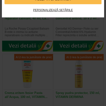
PERSONALIZEAZĂ SETĂRILE
CICAPLAST B5+ Balsam
Derma+ Fiole cu ser
reparator calmant, 40 ml, La…
concentrat antirid, 10 x 2 ml…
La Roche Posay Cicaplast Balsam
Gerovital H3 Derma+ Fiole cu ser
B este o crema cu actiune
Concentrat Antirid 6% Hyaluron
reparatoare cu indicatii multiple…
Filler reprezinta o solutie antirid…
Al 2-lea la jumătate de preț
Al 2-lea la jumătate de preț
Crema eritem fesier Pasta
Spray pudra protector, 150 ml,
all’Acqua, 100 ml, VITAMIN…
VITAMIN DERMINA