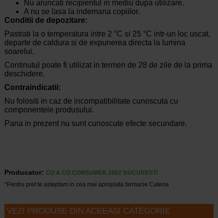
Nu aruncati recipientul in mediu dupa utilizare.
A nu se lasa la indemana copiilor.
Conditii de depozitare:
Pastrati la o temperatura intre 2 °C si 25 °C intr-un loc uscat,
departe de caldura si de expunerea directa la lumina
soarelui.
Continutul poate fi utilizat in termen de 28 de zile de la prima
deschidere.
Contraindicatii:
Nu folositi in caz de incompatibilitate cunoscuta cu
componentele produsului.
Pana in prezent nu sunt cunoscute efecte secundare.
Producator:
CO & CO CONSUMER 2002 BUCURESTI
*Pentru pret te asteptam in cea mai apropiata farmacie Catena
VEZI PRODUSE DIN ACEEASI CATEGORIE