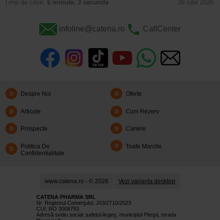
Timp de citire:
6 minute, 3 secunde
26 iulie 2026
infoline@catena.ro
CallCenter
Despre Noi
Oferte
Articole
Cum Rezerv
Prospecte
Cariere
Politica De
Toate Marcile
Confidentialitate
www.catena.ro - © 2026
Vezi varianta desktop
CATENA PHARMA SRL
Nr. Registrul Comerţului: J03/2710/2023
CUI: RO 3008793
Adresă sediu social: judetul Argeş, municipiul Piteşti, strada