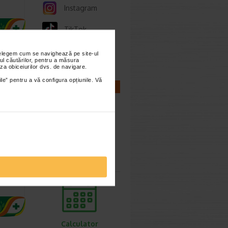
Instagram
TikTok
Whatsapp
nțelegem cum se navighează pe site-ul
ul căutărilor, pentru a măsura
za obiceiurilor dvs. de navigare.
ile” pentru a vă configura opțiunile. Vă
CALCULATOARE
lass
Calculator
sarcina
Calculator