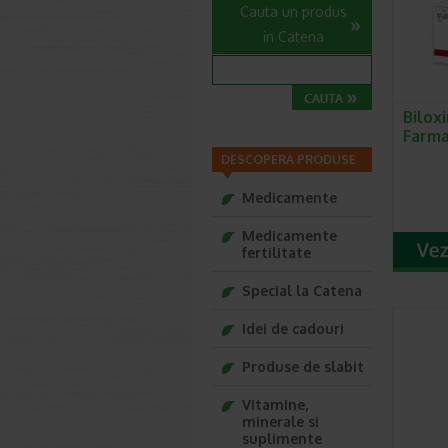
Cauta un produs
in Catena
Bilox
Farma
DESCOPERA PRODUSE
Medicamente
Medicamente
fertilitate
Special la Catena
Idei de cadouri
Produse de slabit
Vitamine,
minerale si
suplimente