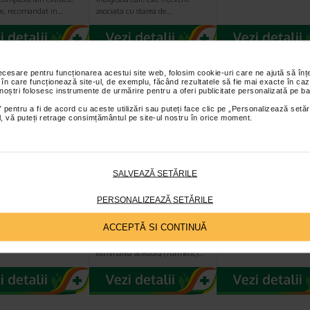
te, recomandat in…
asociata cu starea de…
necesare pentru funcționarea acestui site web, folosim cookie-uri care ne ajută să î
 în care funcționează site-ul, de exemplu, făcând rezultatele să fie mai exacte în caz
 noștri folosesc instrumente de urmărire pentru a oferi publicitate personalizată pe ba
 pentru a fi de acord cu aceste utilizări sau puteți face clic pe „Personalizează setăr
ial, vă puteți retrage consimțământul pe site-ul nostru în orice moment.
SALVEAZĂ SETĂRILE
fa Forte, 40
Hespamin, 40
Dexocalm, 40
le, Farmaclass
capsule, FARMA
capsule, FarmaC
PERSONALIZEAZĂ SETĂRILE
CLASS
ACCEPTĂ SI CONTINUĂ
Previne acumularea de grasimi la
nivelul ficatului si faciliteaza
eliminarea acestora (Turmeric)…