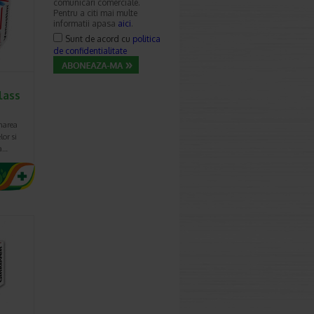
comunicari comerciale.
Pentru a citi mai multe
informatii apasa
aici
.
Sunt de acord cu
politica
de confidentialitate
lass
narea
lor si
ta…