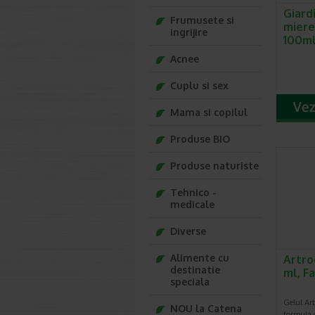
Giard
Frumusete si
miere 
ingrijire
100m
Acnee
Cuplu si sex
Mama si copilul
Produse BIO
Produse naturiste
Tehnico -
medicale
Diverse
Alimente cu
Artro
destinatie
ml, F
speciala
Gelul Ar
NOU la Catena
formula 