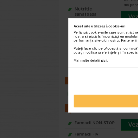
din plan
Nutritie
sanatoasa
Ce Oftapic ti se
Acest site utilizează cookie-uri
potriveste
Pe lângă cookie-urile care sunt strict 
nostru și ajută la îmbunătățirea modului
performanța site-ului nostru. Partenerii
Adora – Adorabili
din prima clipa
Puteți face clic pe „Acceptă si continuă”
puteți modifica preferințele și, în spec
Seturi cadou
Mai multe detalii
aici
.
Baylis&Harding
CONTACT
Alfal
capsu
infoline@catena.ro
FARMACII
Farmacii NON-STOP
Farmacii FIV