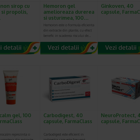
inon sirop cu
Hemoron gel
Ginkoven, 40
si propolis,
amelioreaza durerea
capsule, FarmaC
l
si usturimea, 100…
Hemoron este o formula eficienta
din extracte din plante, cu efect
benefic in scaderea riscului de…
calm gel, 100
Carbodigest, 40
NeuroProtect, 
armaClass
capsule, FarmaClass
capsule, FarmaC
trocalm reprezinta o
Carbodigest este eficient in
complexa din extracte
indigestia care este frecvent