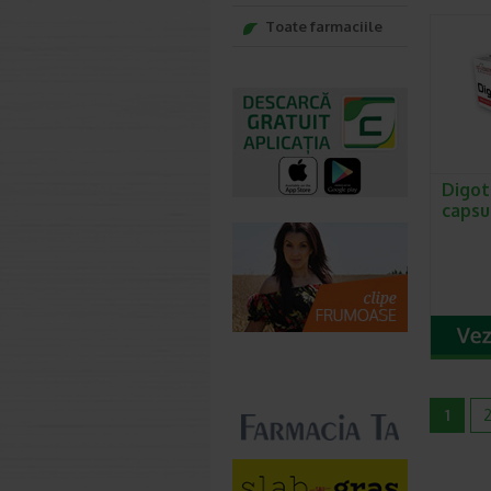
Toate farmaciile
Digot
capsu
1