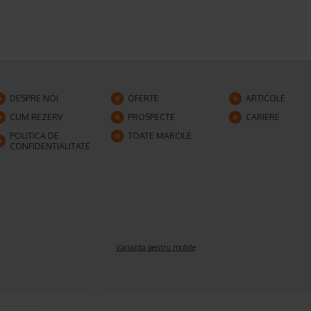
DESPRE NOI
OFERTE
ARTICOLE
CUM REZERV
PROSPECTE
CARIERE
POLITICA DE
TOATE MARCILE
CONFIDENTIALITATE
Varianta pentru mobile