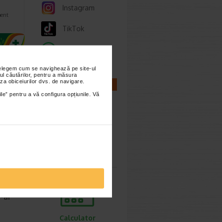
Instagram
ent
TikTok
Whatsapp
nțelegem cum se navighează pe site-ul
ul căutărilor, pentru a măsura
za obiceiurilor dvs. de navigare.
CALCULATOARE
ile” pentru a vă configura opțiunile. Vă
ie 2026
e decat
Calculator
te un
sarcina
v-ar
Calculator