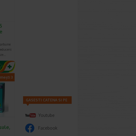
5
ve
carbune
reducerii
aze…
imești 3
GASESTI CATENA SI PE
Youtube
sule,
Facebook