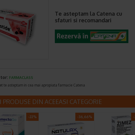
Te asteptam la Catena cu
sfaturi si recomandari
tor:
FARMACLASS
et te asteptam in cea mai apropiata farmacie Catena
I PRODUSE DIN ACEEASI CATEGORIE
-22%
-36,66%
-