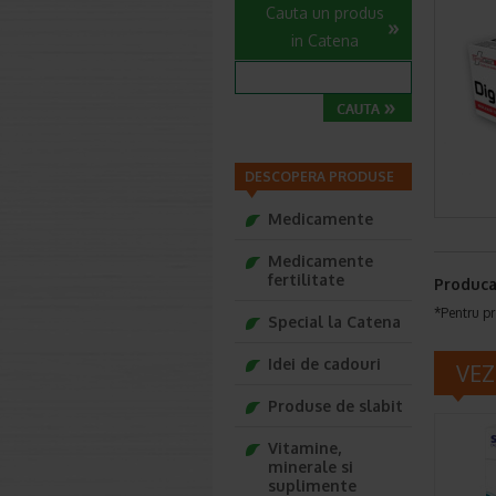
Cauta un produs
in Catena
DESCOPERA PRODUSE
Medicamente
Medicamente
fertilitate
Produca
*Pentru pr
Special la Catena
Idei de cadouri
VEZ
Produse de slabit
Vitamine,
minerale si
suplimente