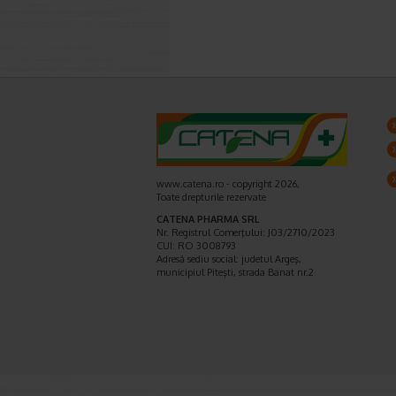
www.catena.ro - copyright 2026,
Toate drepturile rezervate
CATENA PHARMA SRL
Nr. Registrul Comerţului: J03/2710/2023
CUI: RO 3008793
Adresă sediu social: judetul Argeş,
municipiul Piteşti, strada Banat nr.2