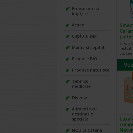
Frumusete si
ingrijire
Acnee
Smec
Carame
Cuplu si sex
pulbe
Smecta G
Mama si copilul
medical, 
utilizare
Produse BIO
Produse naturiste
Tehnico -
medicale
Diverse
Alimente cu
destinatie
LaxaN
speciala
compr
Natur
NOU la Catena