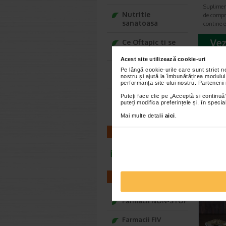
Suplimen
Nutritie
de compr
sanatoasa
contine 
Ce Oftapic ti se
potriveste
Acest site utilizează cookie-uri
Adora – Adorabili
Pe lângă cookie-urile care sunt strict 
nostru și ajută la îmbunătățirea modului
din prima clipa
AR
performanța site-ului nostru. Partenerii
Puteți face clic pe „Acceptă si continuă”
Seturi cadou
puteți modifica preferințele și, în spec
Baylis&Harding
Mai multe detalii
aici
.
CONTACT
infoline@catena.ro
FARMACII
Farmacii NON-STOP
Farmacii FIV