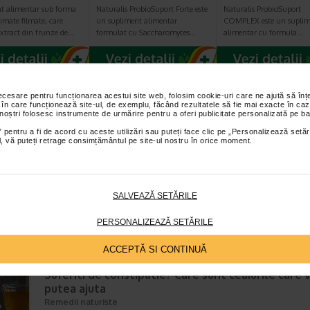
t alimentar sub forma
Naturalis ProbioSuport Forte este
Naturalis ProbioSuport
imate filmate, care
un supliment alimentar
COMPLEX este un suplim
extract din frunze de…
formulat cu Saccharomyces…
alimentar cu formula…
necesare pentru funcționarea acestui site web, folosim cookie-uri care ne ajută să î
 în care funcționează site-ul, de exemplu, făcând rezultatele să fie mai exacte în caz
TICOLE RECOMANDATE
 noștri folosesc instrumente de urmărire pentru a oferi publicitate personalizată pe ba
 pentru a fi de acord cu aceste utilizări sau puteți face clic pe „Personalizează setăr
ial, vă puteți retrage consimțământul pe site-ul nostru în orice moment.
Diaree: cauze, tratament, preventie
Boli ale sistemului digestiv
Timp de citire:
6 minute, 9 secunde
24 februar
Diareea reprezinta eliminarea de scaune moi sau apoase, mai frecvent
SALVEAZĂ SETĂRILE
in uzual, din cauza cresterii continutului de apa din materiile fecale. Es
simptom foarte comun si poate aparea din numeroase…
PERSONALIZEAZĂ SETĂRILE
ACCEPTĂ SI CONTINUĂ
Suferiti de constipatie? Care sunt ceaiurile care 
putea ajuta
Remedii naturiste