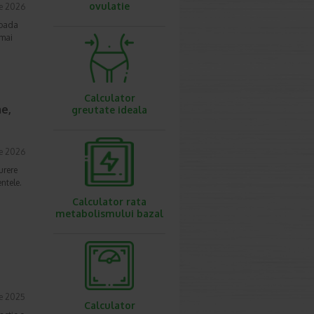
ovulatie
ie 2026
ioada
 mai
Calculator
e,
greutate ideala
ie 2026
urere
ntele.
Calculator rata
metabolismului bazal
ie 2025
Calculator