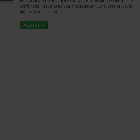
Enterocolita este o inflamatie care apare in intestine. Denumirea este pr
combinatie intre „enterita”, inflamatia intestinului subtire, si „colita”,
inflamatia intestinului…