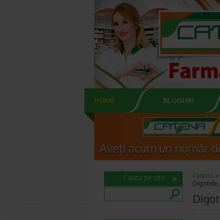
HOME
BLOGURI
Catena
Cauta pe site
Digotide,
Digot