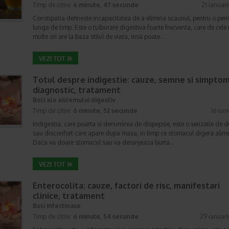
Timp de citire:
6 minute, 47 secunde
21 ianuar
Constipatia defineste incapacitatea de a elimina scaunul, pentru o per
lunga de timp. Este o tulburare digestiva foarte frecventa, care de cele
multe ori are la baza stilul de viata, insa poate…
Totul despre indigestie: cauze, semne si simptom
diagnostic, tratament
Boli ale sistemului digestiv
Timp de citire:
6 minute, 52 secunde
16 iun
Indigestia, care poarta si denumirea de dispepsie, este o senzatie de d
sau disconfort care apare dupa masa, in timp ce stomacul digera alime
Daca va doare stomacul sau va deranjeaza burta…
Enterocolita: cauze, factori de risc, manifestari
clinice, tratament
Boli infectioase
Timp de citire:
6 minute, 54 secunde
29 ianuar