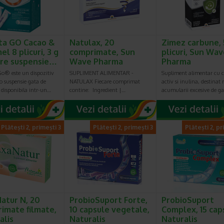
ta GO Cacao &
Natulax, 20
Zimez carbune, 
l 8 plicuri, 3 g
comprimate, Sun
plicuri, Sun Wa
re suspensie…
Wave Pharma
Pharma
o® este un dispozitiv
SUPLIMENT ALIMENTAR -
Supliment alimentar cu 
o suspensie gata de
NATULAX Fiecare comprimat
activ si inulina, destinat 
, disponibila intr-un…
contine: Ingredient |…
acumularii excesive de g
Plătești 2, primești 3
Plătești 2, primești 3
Plătești 2, pr
atur N, 20
ProbioSuport Forte,
ProbioSuport
imate filmate,
10 capsule vegetale,
Complex, 15 cap
alis
Naturalis
Naturalis