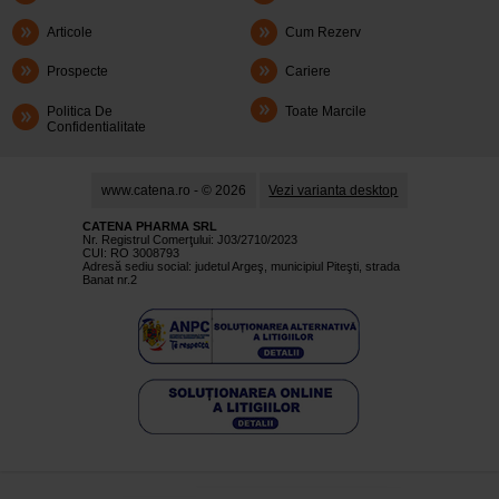
Articole
Cum Rezerv
Prospecte
Cariere
Politica De
Toate Marcile
Confidentialitate
www.catena.ro - © 2026
Vezi varianta desktop
CATENA PHARMA SRL
Nr. Registrul Comerţului: J03/2710/2023
CUI: RO 3008793
Adresă sediu social: judetul Argeş, municipiul Piteşti, strada
Banat nr.2