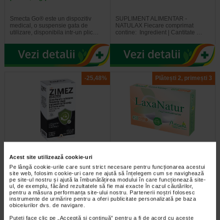
Smecta Go® este un dispozitiv
SUPLIMENT ALIMENTAR -
medical, o suspensie gata de
NATULAX Fiecare comprimat
utilizare, disponibila intr-un plic…
contine: Ingredient | Cantitate …
-25,48%
Plătești 2, primești 3
Zimez carbune, 5 plicuri, Sun
LaxaNatur N, 20 comprimate
Acest site utilizează cookie-uri
Wave Pharma
filmate, Naturalis
Pe lângă cookie-urile care sunt strict necesare pentru funcționarea acestui
site web, folosim cookie-uri care ne ajută să înțelegem cum se navighează
pe site-ul nostru și ajută la îmbunătățirea modului în care funcționează site-
Supliment alimentar cu carbune
Supliment alimentar sub forma de
ul, de exemplu, făcând rezultatele să fie mai exacte în cazul căutărilor,
activ si inulina, destinat reducerii
comprimate filmate, care contine
pentru a măsura performanța site-ului nostru. Partenerii noștri folosesc
acumularii excesive de gaze…
extract din frunze de Senna…
instrumente de urmărire pentru a oferi publicitate personalizată pe baza
obiceiurilor dvs. de navigare.
Puteți face clic pe „Acceptă si continuă” pentru a fi de acord cu aceste