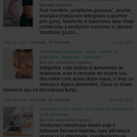
Remedii naturiste
Asa-numitele „simptome gazoase”, anume
eructatia (expulzare retrograda a gazelor
prin gura), flatulenta si balonarea apar drept
consecinta a productiei excesive si alterarii
tranzitului gazos.…
Timp de citire:
5 minute, 47 secunde
13 mai 2024
Totul despre indigestie: cauze, semne si
simptome, diagnostic, tratament
Boli ale sistemului digestiv
Indigestia, care poarta si denumirea de
dispepsie, este o senzatie de durere sau
disconfort care apare dupa masa, in timp ce
stomacul digera alimentele. Daca va doare
stomacul sau va deranjeaza burta…
Timp de citire:
6 minute, 52 secunde
16 iunie 2026
Simptome colon iritabil: cum sa le recunoasteti si
sa le gestionati
Boli ale sistemului digestiv
Sindromul intestinului iritabil este o
tulburare frecvent intalnita, care afecteaza
stomacul si intestinele, manifestandu-se