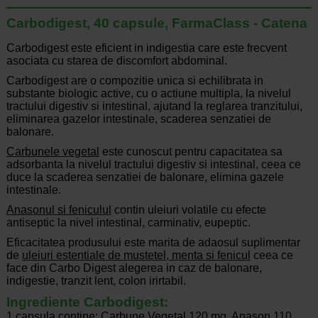
Carbodigest, 40 capsule, FarmaClass - Catena
Carbodigest este eficient in indigestia care este frecvent
asociata cu starea de discomfort abdominal.
Carbodigest are o compozitie unica si echilibrata in
substante biologic active, cu o actiune multipla, la nivelul
tractului digestiv si intestinal, ajutand la reglarea tranzitului,
eliminarea gazelor intestinale, scaderea senzatiei de
balonare.
Carbunele vegetal
este cunoscut pentru capacitatea sa
adsorbanta la nivelul tractului digestiv si intestinal, ceea ce
duce la scaderea senzatiei de balonare, elimina gazele
intestinale.
Anasonul si feniculul
contin uleiuri volatile cu efecte
antiseptic la nivel intestinal, carminativ, eupeptic.
Eficacitatea produsului este marita de adaosul suplimentar
de
uleiuri estentiale de mustetel, menta si fenicul
ceea ce
face din Carbo Digest alegerea in caz de balonare,
indigestie, tranzit lent, colon irirtabil.
Ingrediente Carbodigest:
1 capsula contine: Carbune Vegetal 120 mg, Anason 110