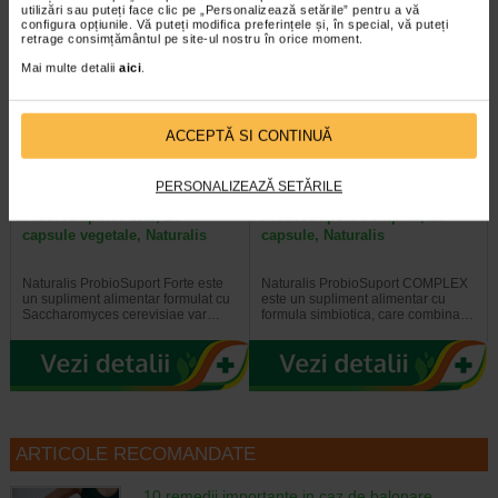
utilizări sau puteți face clic pe „Personalizează setările” pentru a vă
configura opțiunile. Vă puteți modifica preferințele și, în special, vă puteți
retrage consimțământul pe site-ul nostru în orice moment.
Plătești 2, primești 3
Plătești 2, primești 3
Mai multe detalii
aici
.
ACCEPTĂ SI CONTINUĂ
PERSONALIZEAZĂ SETĂRILE
ProbioSuport Forte, 10
ProbioSuport Complex, 15
capsule vegetale, Naturalis
capsule, Naturalis
Naturalis ProbioSuport Forte este
Naturalis ProbioSuport COMPLEX
un supliment alimentar formulat cu
este un supliment alimentar cu
Saccharomyces cerevisiae var…
formula simbiotica, care combina…
ARTICOLE RECOMANDATE
10 remedii importante in caz de balonare