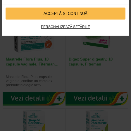
ACCEPTĂ SI CONTINUĂ
PERSONALIZEAZĂ SETĂRILE
Mastrelle Flora Plus, 10
Digex Super digestiv, 10
capsule vaginale, Fiterman…
capsule, Fiterman
Mastrelle Flora Plus, capsule
vaginale, contine un complex
prebiotic biologic activ…