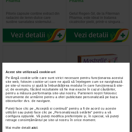
Pharma
Pharma
Pilorix capsule contine extract din
Gelul Regen-Sil, de la Fiterman
radacini de lemn-dulce care
Pharma, este ideal in tratarea
sustine sanatatea sistemului…
cicatricilor pielii, printr-o singura…
Acest site utilizează cookie-uri
Pe lângă cookie-urile care sunt strict necesare pentru funcționarea acestui
site web, folosim cookie-uri care ne ajută să înțelegem cum se navighează
pe site-ul nostru și ajută la îmbunătățirea modului în care funcționează site-
ul, de exemplu, făcând rezultatele să fie mai exacte în cazul căutărilor,
pentru a măsura performanța site-ului nostru. Partenerii noștri folosesc
Alle 10 mg 250 UI crema, 35 g
Mastrelle Flora Plus dus
instrumente de urmărire pentru a oferi publicitate personalizată pe baza
vaginal X 10 plicuri
obiceiurilor dvs. de navigare.
Puteți face clic pe „Acceptă si continuă” pentru a fi de acord cu aceste
Produs eficient in tratamentul
Mastrelle Flora Plus dus vaginal
utilizări sau puteți face clic pe „Personalizează setările” pentru a vă
afectiunilor de natura venoasa.
este un produs cu actiune delicata
configura opțiunile. Vă puteți modifica preferințele și, în special, vă puteți
Actiune sinergica…
de curatare intravaginala, cu rol…
retrage consimțământul pe site-ul nostru în orice moment.
Mai multe detalii
aici
.