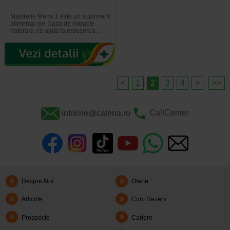
Mastrelle Meno 1 este un supliment
alimentar pe baza de extracte
naturale, ce ajuta la reducerea…
<
1
2
3
4
>
>>
infoline@catena.ro
CallCenter
Despre Noi
Oferte
Articole
Cum Rezerv
Prospecte
Cariere