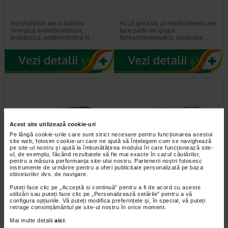
Acest produs are o actiune
ALLÉ gel este un medicament care
sinergica antiinflamatoare,
face parte din grupa
analgezica, antitrombotica si…
farmacoterapeutica: medicatie…
Acest site utilizează cookie-uri
Pe lângă cookie-urile care sunt strict necesare pentru funcționarea acestui
site web, folosim cookie-uri care ne ajută să înțelegem cum se navighează
pe site-ul nostru și ajută la îmbunătățirea modului în care funcționează site-
ul, de exemplu, făcând rezultatele să fie mai exacte în cazul căutărilor,
pentru a măsura performanța site-ului nostru. Partenerii noștri folosesc
Diclofenac gel, 10 mg / g, 100
ALLÉ gel 10 mg + 500 UI, 25 g,
instrumente de urmărire pentru a oferi publicitate personalizată pe baza
g, Fiterman
Fiterman
obiceiurilor dvs. de navigare.
Puteți face clic pe „Acceptă si continuă” pentru a fi de acord cu aceste
CE ESTE DICLOFENAC
ALLE 10 mg + 500UI/g gel este un
utilizări sau puteți face clic pe „Personalizează setările” pentru a vă
FITERMAN GEL SI PENTRU CE
medicament care se recomanda a
configura opțiunile. Vă puteți modifica preferințele și, în special, vă puteți
SE UTILIZEAZA Diclofenac…
fi utilizat in profilaxia flebitelor si…
retrage consimțământul pe site-ul nostru în orice moment.
Mai multe detalii
aici
.