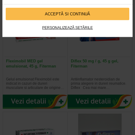
ACCEPTĂ SI CONTINUĂ
PERSONALIZEAZĂ SETĂRILE
Fleximobil MED gel
Diflex 50 mg / g, 45 g gel,
emulsionat, 45 g, Fiterman
Fiterman
Gelul emulsionat Fleximobil este
Antiinflamator nesteroidian de
indicat in cazuri de dureri
prima alegere in dureri reumatice.
musculare si articulare de origine…
Diflex Cea mai mare…