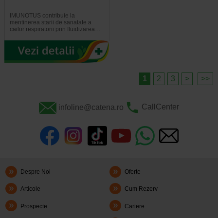
IMUNOTUS contribuie la
mentinerea starii de sanatate a
cailor respiratorii prin fluidizarea…
1
2
3
>
>>
infoline@catena.ro
CallCenter
Despre Noi
Oferte
Articole
Cum Rezerv
Prospecte
Cariere