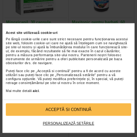
Minoxicapil, 30 capsule,
Maxitonic pentru barbati, 60
DOCTOR FITERMAN
jeleuri, BENESIO
Acest site utilizează cookie-uri
Pe lângă cookie-urile care sunt strict necesare pentru funcționarea acestui
Doctor Fiterman MINOXICAPIL este
Benesio MaxiTonic jeleuri pentru
site web, folosim cookie-uri care ne ajută să înțelegem cum se navighează
o formula fortifianta alcatuita din
barbati este un supliment alimentar
pe site-ul nostru și ajută la îmbunătățirea modului în care funcționează site-
aminoacizi, minerale si 11…
sub forma de jeleuri cu aroma…
ul, de exemplu, făcând rezultatele să fie mai exacte în cazul căutărilor,
pentru a măsura performanța site-ului nostru. Partenerii noștri folosesc
instrumente de urmărire pentru a oferi publicitate personalizată pe baza
obiceiurilor dvs. de navigare.
Puteți face clic pe „Acceptă si continuă” pentru a fi de acord cu aceste
utilizări sau puteți face clic pe „Personalizează setările” pentru a vă
Plătești 2, primești 3
Plătești 2, primești 3
configura opțiunile. Vă puteți modifica preferințele și, în special, vă puteți
retrage consimțământul pe site-ul nostru în orice moment.
Mai multe detalii
aici
.
ACCEPTĂ SI CONTINUĂ
PERSONALIZEAZĂ SETĂRILE
Maxitonic pentru femei, 60
COLAGEN + Vit C, Zinc si
jeleuri, BENESIO
Biotina, 20 comprimate…