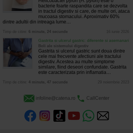
Helicobacter pylori (H. pylori) este o
bacterie foarte raspandita care se dezvolta
in tractul digestiv si care, de multe ori, ataca
mucoasa stomacului. Aproximativ 60%
dintre adultii din intreaga lume…
Timp de citire:
6 minute, 24 secunde
16 iunie 2026
Gastrita si ulcerul gastric: diferente si asemanari
Boli ale sistemului digestiv
Gastrita si ulcerul gastric sunt doua dintre
cele mai frecvente afectiuni ale tractului
digestiv. Acestea au multe simptome
similare, fiind deseori confundate. Gastrita
este caracterizata prin inflamatia…
Timp de citire:
4 minute, 47 secunde
29 noiembrie 2023
infoline@catena.ro
CallCenter