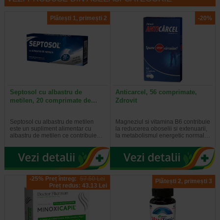
Plătești 1, primești 2
-20%
Septosol cu albastru de
Anticarcel, 56 comprimate,
metilen, 20 comprimate de…
Zdrovit
Septosol cu albastru de metilen
Magneziul si vitamina B6 contribuie
este un supliment alimentar cu
la reducerea oboselii si extenuarii,
albastru de metilen ce contribuie…
la metabolismul energetic normal…
-25% Preț întreg:
57.50 Lei
Plătești 2, primești 3
Preț redus: 43.13 Lei