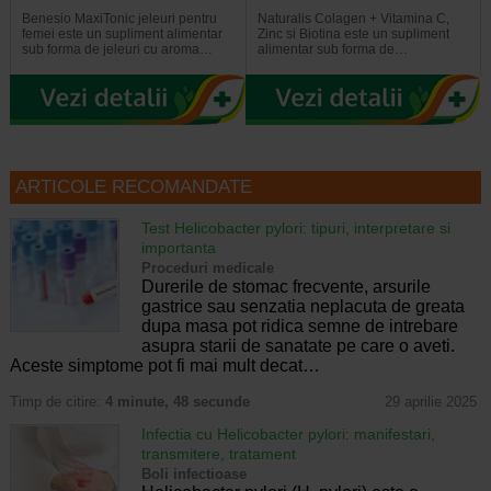
Benesio MaxiTonic jeleuri pentru
Naturalis Colagen + Vitamina C,
femei este un supliment alimentar
Zinc si Biotina este un supliment
sub forma de jeleuri cu aroma…
alimentar sub forma de…
ARTICOLE RECOMANDATE
Test Helicobacter pylori: tipuri, interpretare si
importanta
Proceduri medicale
Durerile de stomac frecvente, arsurile
gastrice sau senzatia neplacuta de greata
dupa masa pot ridica semne de intrebare
asupra starii de sanatate pe care o aveti.
Aceste simptome pot fi mai mult decat…
Timp de citire:
4 minute, 48 secunde
29 aprilie 2025
Infectia cu Helicobacter pylori: manifestari,
transmitere, tratament
Boli infectioase