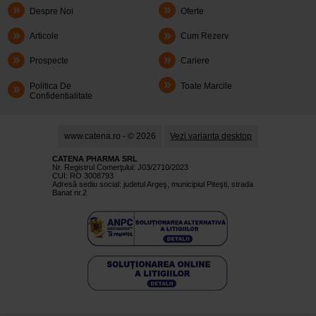
Despre Noi
Oferte
Articole
Cum Rezerv
Prospecte
Cariere
Politica De
Toate Marcile
Confidentialitate
www.catena.ro - © 2026
Vezi varianta desktop
CATENA PHARMA SRL
Nr. Registrul Comerţului: J03/2710/2023
CUI: RO 3008793
Adresă sediu social: judetul Argeş, municipiul Piteşti, strada
Banat nr.2