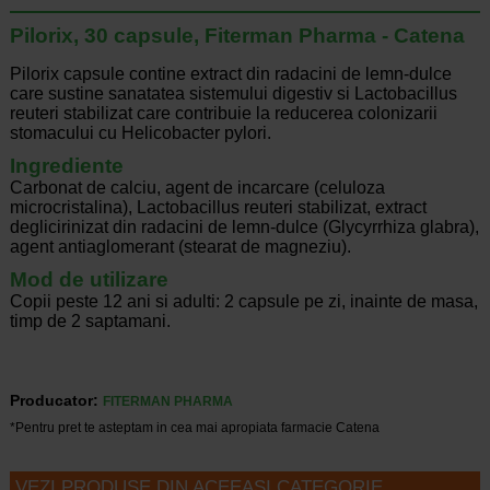
Pilorix, 30 capsule, Fiterman Pharma - Catena
Pilorix capsule contine extract din radacini de lemn-dulce
care sustine sanatatea sistemului digestiv si Lactobacillus
reuteri stabilizat care contribuie la reducerea colonizarii
stomacului cu Helicobacter pylori.
Ingrediente
Carbonat de calciu, agent de incarcare (celuloza
microcristalina), Lactobacillus reuteri stabilizat, extract
deglicirinizat din radacini de lemn-dulce (Glycyrrhiza glabra),
agent antiaglomerant (stearat de magneziu).
Mod de utilizare
Copii peste 12 ani si adulti: 2 capsule pe zi, inainte de masa,
timp de 2 saptamani.
Producator:
FITERMAN PHARMA
*Pentru pret te asteptam in cea mai apropiata farmacie Catena
VEZI PRODUSE DIN ACEEASI CATEGORIE