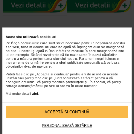
Acest site utilizează cookie-uri
Pe lângă cookie-urile care sunt strict necesare pentru funcționarea acestui
site web, folosim cookie-uri care ne ajută să înțelegem cum se navighează
pe site-ul nostru și ajută la îmbunătățirea modului în care funcționează site-
ul, de exemplu, făcând rezultatele să fie mai exacte în cazul căutărilor,
pentru a măsura performanța site-ului nostru. Partenerii noștri folosesc
instrumente de urmărire pentru a oferi publicitate personalizată pe baza
Xifia, 100 mg / 5 ml, 1 flacon,
obiceiurilor dvs. de navigare.
150 ml, 53 g granule pentru…
Puteți face clic pe „Acceptă si continuă” pentru a fi de acord cu aceste
utilizări sau puteți face clic pe „Personalizează setările” pentru a vă
configura opțiunile. Vă puteți modifica preferințele și, în special, vă puteți
Ce este XIFIA si pentru ce se
retrage consimțământul pe site-ul nostru în orice moment.
utilizeaza? XIFIA contine o
substanta activa numita cefixima…
Mai multe detalii
aici
.
ACCEPTĂ SI CONTINUĂ
PERSONALIZEAZĂ SETĂRILE
infoline@catena.ro
CallCenter