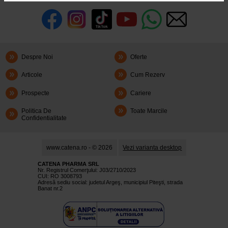
Despre Noi
Oferte
Articole
Cum Rezerv
Prospecte
Cariere
Politica De
Toate Marcile
Confidentialitate
www.catena.ro - © 2026
Vezi varianta desktop
CATENA PHARMA SRL
Nr. Registrul Comerţului: J03/2710/2023
CUI: RO 3008793
Adresă sediu social: judetul Argeş, municipiul Piteşti, strada
Banat nr.2