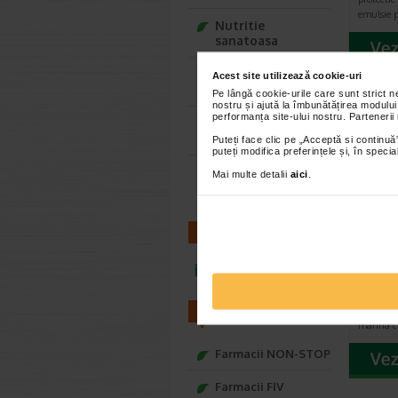
emulsie p
Nutritie
sanatoasa
Ce Oftapic ti se
Acest site utilizează cookie-uri
potriveste
Pe lângă cookie-urile care sunt strict 
nostru și ajută la îmbunătățirea modului
performanța site-ului nostru. Partenerii
Adora – Adorabili
din prima clipa
Puteți face clic pe „Acceptă si continuă”
puteți modifica preferințele și, în spec
Seturi cadou
Mai multe detalii
aici
.
Baylis&Harding
CONTACT
Gel n
Toni
infoline@catena.ro
Gel nazal
ingredien
FARMACII
marina c
Farmacii NON-STOP
Farmacii FIV