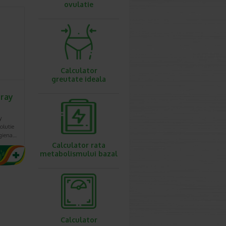
ovulatie
Calculator
greutate ideala
pray
y
olutie
igiena…
Calculator rata
metabolismului bazal
Calculator