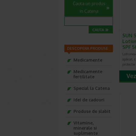
Cauta un produs
in Catena
SUN 
Lotiu
SPF 5
DESCOPERA PRODUSE
Lotiunea
aplicat, 
Medicamente
protecti
Medicamente
fertilitate
Special la Catena
Idei de cadouri
Produse de slabit
Vitamine,
minerale si
suplimente