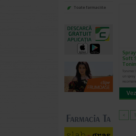
Toate farmaciile
Spray
Soft 
Toni
Tonimer L
un spray
recomand
<
1