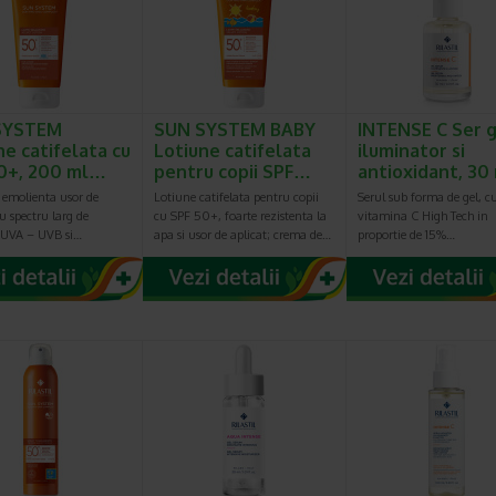
SYSTEM
SUN SYSTEM BABY
INTENSE C Ser 
ne catifelata cu
Lotiune catifelata
iluminator si
0+, 200 ml…
pentru copii SPF…
antioxidant, 3
 emolienta usor de
Lotiune catifelata pentru copii
Serul sub forma de gel, c
cu spectru larg de
cu SPF 50+, foarte rezistenta la
vitamina C High Tech in
e UVA – UVB si…
apa si usor de aplicat; crema de…
proportie de 15%…