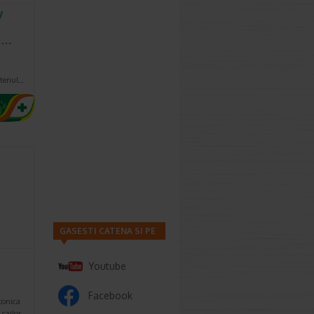
y
00…
 tenul…
GASESTI CATENA SI PE
Youtube
Facebook
tonica
 cailor