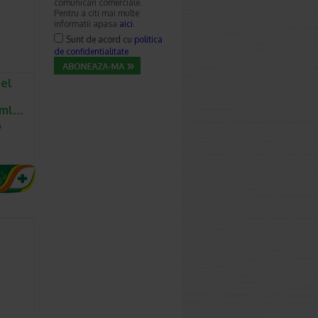
comunicari comerciale.
Pentru a citi mai multe
informatii apasa
aici
.
Sunt de acord cu
politica
de confidentialitate
gel
0 ml…
u