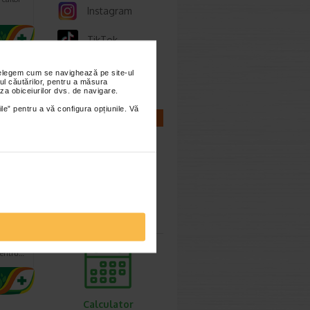
Instagram
TikTok
Whatsapp
nțelegem cum se navighează pe site-ul
ul căutărilor, pentru a măsura
za obiceiurilor dvs. de navigare.
ile” pentru a vă configura opțiunile. Vă
CALCULATOARE
 30
Calculator
ze X…
sarcina
tie 30
 mare,
 pentru…
Calculator