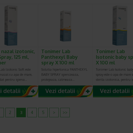
 nazal izotonic,
Tonimer Lab
Tonimer Lab
Spray, 125 ml,
Panthexyl Baby
Isotonic baby s
mer
spray X 100 ml
X 100 ml
ab Izotonic Soft este
Solutia hipertonica PANTHEXYL
Tonimer Lab Isotonic bab
 nazal cu apa de mare,
BABY SPRAY igienizeaza,
spray este o apa de mare s
at pentru igiena…
protejeaza, calmeaza…
sterila izotonica, pentru 
2
3
4
5
>
>>