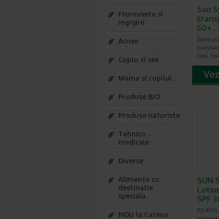
Sun S
Frumusete si
trans
ingrijire
50+ , 
Spray pro
Acnee
transpar
corp. Spr
Cuplu si sex
Mama si copilul
Produse BIO
Produse naturiste
Tehnico -
medicale
Diverse
Alimente cu
SUN 
destinatie
Lotiu
speciala
SPF 3
RILASTI
NOU la Catena
protectie