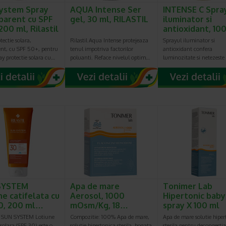
ystem Spray
AQUA Intense Ser
INTENSE C Spra
parent cu SPF
gel, 30 ml, RILASTIL
iluminator si
200 ml, Rilastil
antioxidant, 1
tectie solara,
Rilastil Aqua Intense protejeaza
Sprayul iluminator si
ent, cu SPF 50+, pentru
tenul impotriva factorilor
antioxidant confera
ay protectie solara cu…
poluanti. Reface nivelul optim…
luminozitate si netezeste
SYSTEM
Apa de mare
Tonimer Lab
ne catifelata cu
Aerosol, 1000
Hipertonic baby
0, 200 ml…
mOsm/Kg, 18…
spray X 100 ml
L SUN SYSTEM Lotiune
Compozitie: 100% Apa de mare,
Apa de mare solutie hiper
 solara (SPF 30) este o
solutie hipertonica sterila, bogata
sterila pentru decongestia