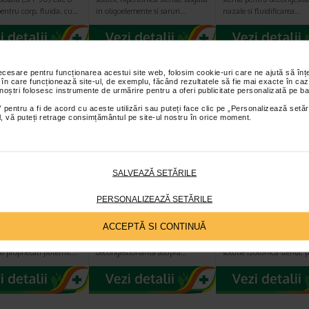
entru corp, fluida, cu…
in oligoelemente si saruri…
nazale si fluidificarea…
necesare pentru funcționarea acestui site web, folosim cookie-uri care ne ajută să î
 în care funcționează site-ul, de exemplu, făcând rezultatele să fie mai exacte în caz
 noștri folosesc instrumente de urmărire pentru a oferi publicitate personalizată pe ba
 pentru a fi de acord cu aceste utilizări sau puteți face clic pe „Personalizează setăr
ial, vă puteți retrage consimțământul pe site-ul nostru în orice moment.
SALVEAZĂ SETĂRILE
azal, 20 ml,
Lab Hipertonic
Tonimer Lab
mer
solutie 18 flacoane
Isotonic solutie
PERSONALIZEAZĂ SETĂRILE
unidoze, 5 ml…
flacoane unido
ACCEPTĂ SI CONTINUĂ
 hipertonic ce contine
Solutie hipertonica sterila de apa
Tonimer Lab Isotonic solu
te active de origine
de mare, cu actiune
flacoane unidoze Apa de
u proprietati puternic…
decongestionanta asupra…
solutie izotonica sterila,