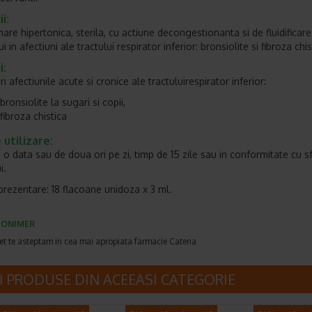
i:
are hipertonica, sterila, cu actiune decongestionanta si de fluidificare
 in afectiuni ale tractului respirator inferior: bronsiolite si fibroza chis
i:
in afectiunile acute si cronice ale tractuluirespirator inferior:
bronsiolite la sugari si copii,
fibroza chistica
utilizare:
, o data sau de doua ori pe zi, timp de 15 zile sau in conformitate cu s
i.
rezentare: 18 flacoane unidoza x 3 ml.
TONIMER
et te asteptam in cea mai apropiata farmacie Catena
I PRODUSE DIN ACEEASI CATEGORIE