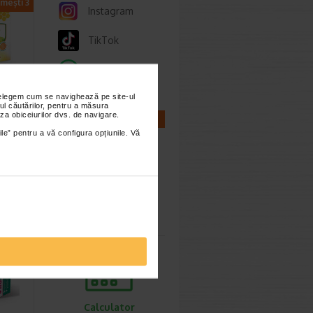
imești 3
Instagram
TikTok
Whatsapp
nțelegem cum se navighează pe site-ul
ul căutărilor, pentru a măsura
za obiceiurilor dvs. de navigare.
CALCULATOARE
uri…
ile” pentru a vă configura opțiunile. Vă
polis si
iment
Calculator
sarcina
imești 3
Calculator