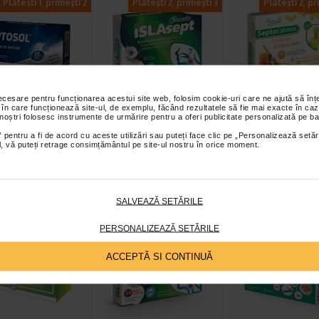
Plătești 1, primești 2
Plătești 2, primești 3
Plătești 2, pr
necesare pentru funcționarea acestui site web, folosim cookie-uri care ne ajută să î
sol cu albastru
Islasept, 24 de
Septocalmin
 în care funcționează site-ul, de exemplu, făcând rezultatele să fie mai exacte în caz
 noștri folosesc instrumente de urmărire pentru a oferi publicitate personalizată pe ba
tilen, 20
drajeuri de supt, cu
propolis si lemn
rimate de…
aroma de coacaze…
dulce, 24 draje
 pentru a fi de acord cu aceste utilizări sau puteți face clic pe „Personalizează setăr
ial, vă puteți retrage consimțământul pe site-ul nostru în orice moment.
cu albastru de metilen
Benesio ISLAsept este un
Naturalis Septocalmin Pro
supliment alimentar cu
supliment alimentar sub forma
Lemn-dulce este un supl
de metilen ce…
de drajeuri moi, cu continut…
alimentar sub forma de…
SALVEAZĂ SETĂRILE
Plătești 2, primești 3
Plătești 2, primești 3
Plătești 2, pr
PERSONALIZEAZĂ SETĂRILE
ACCEPTĂ SI CONTINUĂ