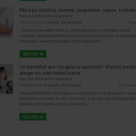
Fibroza chistica: semne, simptome, cauze, trata
Boli ale sistemului respirator
Timp de citire:
6 minute, 55 secunde
19 ma
Din punct de vedere clinic, la nivelul plamanilor si intregului aparat
respirator, simptomele fibrozei chistice includ tuse cronica, cu expectora
abundente, wheezing recurent, infectii respiratorii…
Ce beneficii are terapia cu aerosoli? Sfaturi pent
alegerea unui nebulizator
Boli ale sistemului respirator
Timp de citire:
4 minute, 41 secunde
27 februar
Principalele beneficii ale terapiei cu aerosoli pot sa fie observate in situa
pacientilor cu rinoree, al celor care tusesc si al celor care intampina div
probleme de respiratie. Exista numeroase…