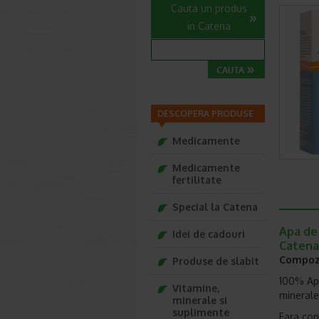
Cauta un produs
in Catena
DESCOPERA PRODUSE
Medicamente
Medicamente
fertilitate
Special la Catena
Apa de
Idei de cadouri
Catena
Compozi
Produse de slabit
100% Apa
Vitamine,
minerale
minerale si
suplimente
Fara con