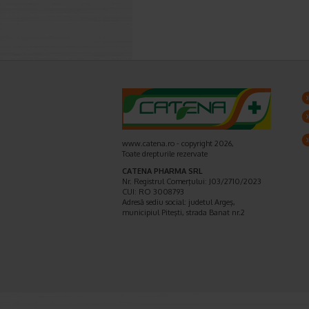
www.catena.ro - copyright 2026,
Toate drepturile rezervate
CATENA PHARMA SRL
Nr. Registrul Comerţului: J03/2710/2023
CUI: RO 3008793
Adresă sediu social: judetul Argeş,
municipiul Piteşti, strada Banat nr.2