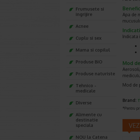
Benefici
Frumusete si
ingrijire
Apa de m
mucusului
Acnee
Indicati
Indicata 
Cuplu si sex
Mama si copilul
Produse BIO
Mod de 
Aerosoli
Produse naturiste
mediculu
Mod de p
Tehnico -
medicale
Brand:
Diverse
*Pentru pr
Alimente cu
destinatie
VEZ
speciala
NOU la Catena