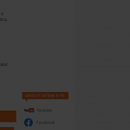
 a
tica.
fatul
GASESTI CATENA SI PE
Youtube
Facebook