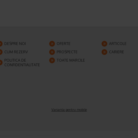
DESPRE NOI
OFERTE
ARTICOLE
CUM REZERV
PROSPECTE
CARIERE
POLITICA DE
TOATE MARCILE
CONFIDENTIALITATE
Varianta pentru mobile