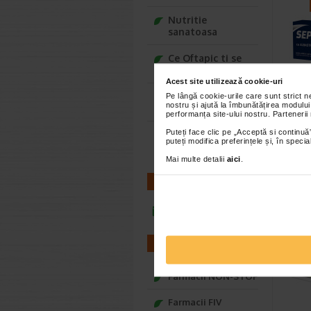
Nutritie
sanatoasa
Ce Oftapic ti se
potriveste
Acest site utilizează cookie-uri
Adora – Adorabili
Pe lângă cookie-urile care sunt strict 
Septo
nostru și ajută la îmbunătățirea modului
din prima clipa
performanța site-ului nostru. Partenerii
de me
comp
Puteți face clic pe „Acceptă si continuă”
Seturi cadou
puteți modifica preferințele și, în spec
Baylis&Harding
Septosol 
este un 
Mai multe detalii
aici
.
albastru 
CONTACT
infoline@catena.ro
FARMACII
Farmacii NON-STOP
Farmacii FIV