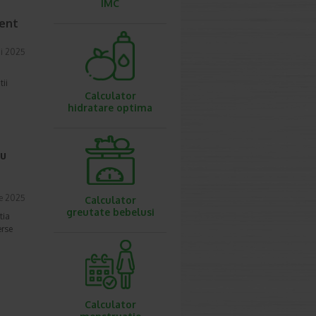
IMC
ment
i 2025
tii
Calculator
hidratare optima
ru
ie 2025
Calculator
greutate bebelusi
tia
erse
Calculator