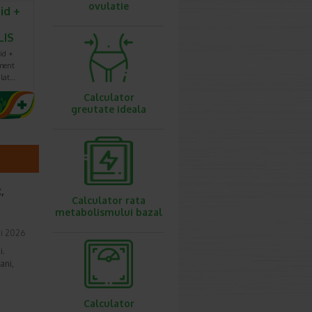
ovulatie
id +
LIS
id +
iment
ulat…
Calculator
greutate ideala
,
Calculator rata
metabolismului bazal
i 2026
i.
ani,
Calculator