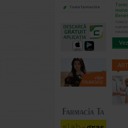
Tonic
Toate farmaciile
monod
Benes
TONICO J
suplimen
indulcito
AR