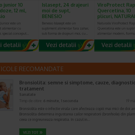
o junior 10
Islasept, 24 drajeuri
ViroProtect Rap
oze, 12 ml,
moi de supt,
Quercetina, 10
io
BENESIO
plicuri, NATURA
unior este un
Benesio Islasept este un
Naturalis ViroProtect Rap
t alimentar cu
supliment alimentar fara zahar,
Quercetina este un supl
r, special conceput…
sub forma de drajeuri moi, cu…
alimentar modern, form
TICOLE RECOMANDATE
Bronsiolita: semne si simptome, cauze, diagnostic
tratament
Sanatate
Timp de citire:
6 minute, 1 secunda
19 ma
Bronsiolita este o infectie virala care afecteaza copiii mai mici de doi an
Bronsiolita determina ingustarea cailor respiratorii (bronhiole) din plam
ceea ce ingreuneaza respiratia. In cazul in…