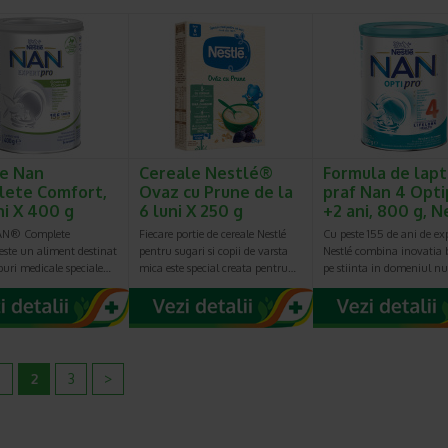
e Nan
Cereale Nestlé®
Formula de lap
ete Comfort,
Ovaz cu Prune de la
praf Nan 4 Opti
ni X 400 g
6 luni X 250 g
+2 ani, 800 g, N
NAN® Complete
Fiecare portie de cereale Nestlé
Cu peste 155 de ani de ex
este un aliment destinat
pentru sugari si copii de varsta
Nestlé combina inovatia 
puri medicale speciale…
mica este special creata pentru…
pe stiinta in domeniul nu
2
3
>