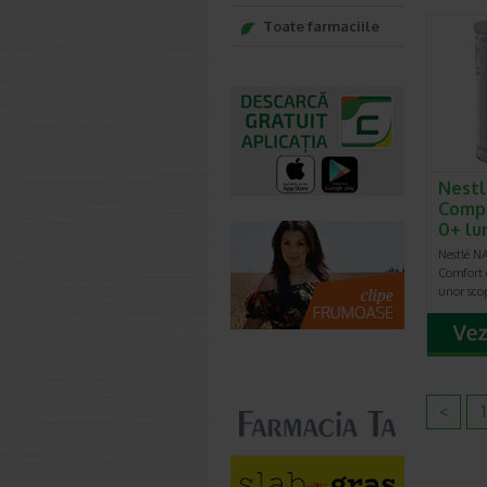
Toate farmaciile
Nestl
Compl
0+ lu
Nestlé 
Comfort 
unor sco
<
1