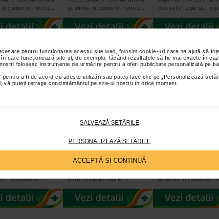
a in domeniul nutritiei…
pe stiinta in domeniul nutritiei…
dizolvat in lapte sau in p
necesare pentru funcționarea acestui site web, folosim cookie-uri care ne ajută să î
 în care funcționează site-ul, de exemplu, făcând rezultatele să fie mai exacte în caz
 noștri folosesc instrumente de urmărire pentru a oferi publicitate personalizată pe ba
 pentru a fi de acord cu aceste utilizări sau puteți face clic pe „Personalizează setăr
ial, vă puteți retrage consimțământul pe site-ul nostru în orice moment.
SALVEAZĂ SETĂRILE
bre, 125 g,
Nestlé Biscuiti Junior
PreNAN Stage 2
e
biscuiti pentru
aliment destina
PERSONALIZEAZĂ SETĂRILE
bebelusi si copii de…
unor scopuri…
ACCEPTĂ SI CONTINUĂ
 aliment destinat unor
Biscuitii NESTLÉ Junior sunt
Cu peste 155 de ani de ex
edicale speciale, indicat
special conceputi pentru nevoile
Nestlé combina inovatia 
gimul dietetic al…
nutritionale ale copiilor…
pe stiinta in domeniul nu