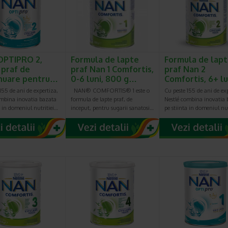
OPTIPRO 2,
Formula de lapte
Formula de lap
 praf de
praf Nan 1 Comfortis,
praf Nan 2
nuare pentru…
0-6 luni, 800 g…
Comfortis, 6+ l
155 de ani de expertiza,
NAN® COMFORTIS® 1 este o
Cu peste 155 de ani de ex
ombina inovatia bazata
formula de lapte praf, de
Nestlé combina inovatia 
a in domeniul nutritiei…
inceput, pentru sugarii sanatosi…
pe stiinta in domeniul nu