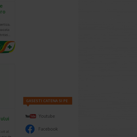
te
pro
…
pertiza,
bazata
tritiei…
GASESTI CATENA SI PE
Youtube
rului
Facebook
cuit al
 usor de