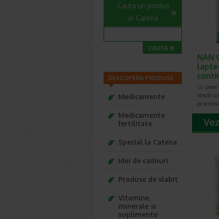
Cauta un produs
in Catena
NAN 
lapte
conti
DESCOPERA PRODUSE
Cu peste 
Nestlé c
Medicamente
pe stiint
Medicamente
fertilitate
Special la Catena
Idei de cadouri
Produse de slabit
Vitamine,
minerale si
suplimente