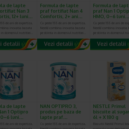
la de lapte
Formula de lapte
Formula de lap
ortifiat Nan 3
praf fortifiat Nan 4
praf Nan 1 Opti
rtis, 12+ luni…
Comfortis, 2+ ani…
HMO, 0–6 luni
155 de ani de expertiza,
Cu peste 155 de ani de expertiza,
Cu peste 155 de ani de ex
ombina inovatia bazata
Nestlé combina inovatia bazata
Nestlé combina inovatia 
a in domeniul nutritiei…
pe stiinta in domeniul nutritiei…
pe stiinta in domeniul nu
la de lapte
NAN OPTIPRO 3,
NESTLE Primul
Nan 1 Optipro
produs pe baza de
biscuite al suga
 0–6 luni…
lapte praf…
6l + X 180 g
155 de ani de expertiza,
Cu peste 155 de ani de expertiza,
Biscuitii Nestlé Primul bis
ombina inovatia bazata
Nestlé combina inovatia bazata
sugarului sunt deliciosi si