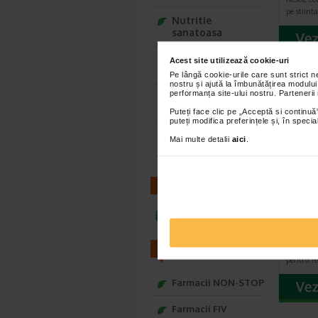
pe stiint
Nutritie
sanatoasa
Ce Oftapic ti se
Acest site utilizează cookie-uri
potriveste
Pe lângă cookie-urile care sunt strict 
nostru și ajută la îmbunătățirea modului
performanța site-ului nostru. Partenerii
Adora – Adorabili
din prima clipa
Puteți face clic pe „Acceptă si continuă”
puteți modifica preferințele și, în spec
Seturi cadou
Mai multe detalii
aici
.
Baylis&Harding
CONTACT
Optifi
Nestl
infoline@catena.ro
- este un
scopuri m
FARMACII
pentru re
Farmacii NON-STOP
Farmacii FIV