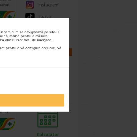
Instagram
iureuri…
TikTok
Whatsapp
nțelegem cum se navighează pe site-ul
ul căutărilor, pentru a măsura
za obiceiurilor dvs. de navigare.
ile” pentru a vă configura opțiunile. Vă
CALCULATOARE
,
t
Calculator
sarcina
pertiza,
bazata
tritiei…
Calculator