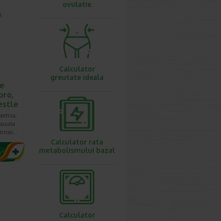
ovulatie
Calculator
greutate ideala
te
pro,
estle
pertiza,
bazata
tritiei…
Calculator rata
metabolismului bazal
Calculator