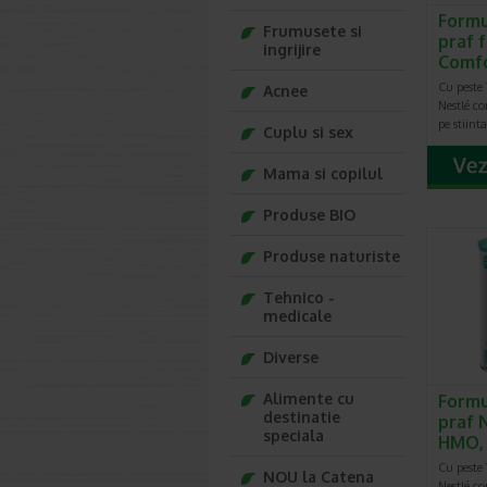
Formu
Frumusete si
praf f
ingrijire
Comfo
Cu peste 
Acnee
Nestlé c
pe stiint
Cuplu si sex
Mama si copilul
Produse BIO
Produse naturiste
Tehnico -
medicale
Diverse
Alimente cu
Formu
destinatie
praf 
speciala
HMO,
Cu peste 
NOU la Catena
Nestlé c