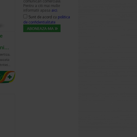
comunicari comerciale.
Pentru a citi mai multe
informatii apasa
aici
.
Sunt de acord cu
politica
de confidentialitate
te
uni…
pertiza,
bazata
tritiei…