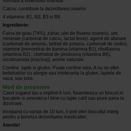
normala a sistemului imunitar
Calciu: contribuie la dezvoltarea oaselor
4 vitamine: B1, B2, B3 si B6
Ingrediente:
Faina de grau (74%), zahar, ulei de floarea soarelui, unt,
minerale (carbonat de calciu, lactat feros), agenti de afanare
(carbonati de amoniu, tartrati de potasiu, carbonati de sodiu),
vitamine [mononitrat de tiamina (vitamina B1), riboflavina
(vitamina B2) , clorhidrat de piridoxina (vitamina B6),
nicotinamida (niacina)], arome naturale.
Contine lapte si gluten. Poate contine soia. A nu se oferi
bebelusilor cu alergie sau intoleranta la gluten, laptele de
vaca, sau soia.
Mod de preparare
Cand sugarul tau a implinit 6 luni, faramiteaza un biscuit in
bucatele si amesteca-l bine cu lapte cald sau piure pana la
dizolvare.
Incepand cu varsta de 10 luni, ii poti oferi biscuitul intreg
pentru a favoriza dezvoltarea masticatiei.
Atentie!