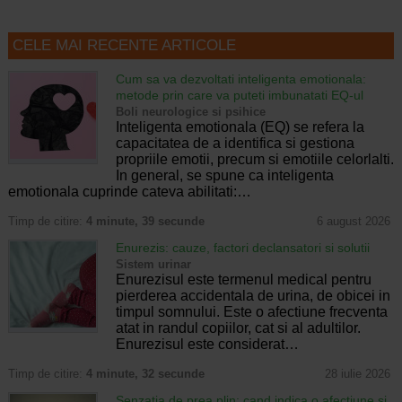
CELE MAI RECENTE ARTICOLE
Cum sa va dezvoltati inteligenta emotionala:
metode prin care va puteti imbunatati EQ-ul
Boli neurologice si psihice
Inteligenta emotionala (EQ) se refera la
capacitatea de a identifica si gestiona
propriile emotii, precum si emotiile celorlalti.
In general, se spune ca inteligenta
emotionala cuprinde cateva abilitati:…
Timp de citire:
4 minute, 39 secunde
6 august 2026
Enurezis: cauze, factori declansatori si solutii
Sistem urinar
Enurezisul este termenul medical pentru
pierderea accidentala de urina, de obicei in
timpul somnului. Este o afectiune frecventa
atat in randul copiilor, cat si al adultilor.
Enurezisul este considerat…
Timp de citire:
4 minute, 32 secunde
28 iulie 2026
Senzatia de prea plin: cand indica o afectiune si