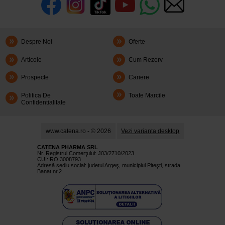
Despre Noi
Oferte
Articole
Cum Rezerv
Prospecte
Cariere
Politica De
Toate Marcile
Confidentialitate
www.catena.ro - © 2026
Vezi varianta desktop
CATENA PHARMA SRL
Nr. Registrul Comerţului: J03/2710/2023
CUI: RO 3008793
Adresă sediu social: judetul Argeş, municipiul Piteşti, strada
Banat nr.2