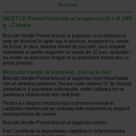
Descriere
NESTLE Primul biscuite al sugarului 6l + X 180
g - Catena
Biscuitii Nestlé Primul biscuit al sugarului sunt deliciosi si
usor de dizolvat in lapte sau in piureuri, incepand cu varsta
de 6 luni. In plus, datorita formei de piscotel, sunt adaptati
manutelor si guritei sugarilor cu varsta de 10 luni, ajutandu-i
sa invete sa manance singuri si sa exploreze masticatia cu
primii dintisori.
Biscuitii contin 4 vitamine, calciu si fier.
Biscuitii Nestle Primul biscuit al sugarului sunt impachetati
intr-un ambalaj prietenos: fiecare cutie contine 32 de biscuiti
ambalati in 4 pachetele individuale, astfel calitatea lor se
pastreaza intacta mult mai mult timp.
Pentru a-i asigura micutului tau nutrientii esentiali in
cantitatile mentionate pe ambalaj este important sa respecti
recomandarea de servire.
Biscuitii Nestle Primul biscuit al sugarului contin:
Fier: contribuie la dezvoltarea cognitiva si la functionarea