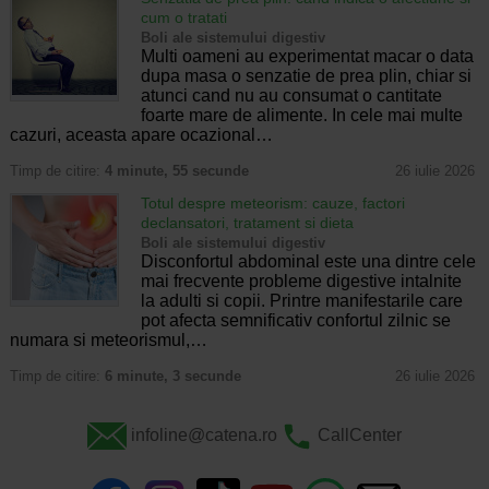
cum o tratati
Boli ale sistemului digestiv
Multi oameni au experimentat macar o data
dupa masa o senzatie de prea plin, chiar si
atunci cand nu au consumat o cantitate
foarte mare de alimente. In cele mai multe
cazuri, aceasta apare ocazional…
Timp de citire:
4 minute, 55 secunde
26 iulie 2026
Totul despre meteorism: cauze, factori
declansatori, tratament si dieta
Boli ale sistemului digestiv
Disconfortul abdominal este una dintre cele
mai frecvente probleme digestive intalnite
la adulti si copii. Printre manifestarile care
pot afecta semnificativ confortul zilnic se
numara si meteorismul,…
Timp de citire:
6 minute, 3 secunde
26 iulie 2026
infoline@catena.ro
CallCenter