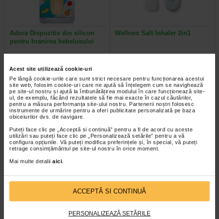
Adora Dispozitiv din silicon
Wellneo Salt Inhaler 2in1
pentru hranirea bebelusului
Acest dispozitiv a fost creat pentru
Terapia cu aerosoli salini joaca un
Acest site utilizează cookie-uri
a usura tranzitia de la hranirea cu
rol important in ameliorarea
lichide la cea cu alimente solide…
problemelor de sanatate si este…
Pe lângă cookie-urile care sunt strict necesare pentru funcționarea acestui
site web, folosim cookie-uri care ne ajută să înțelegem cum se navighează
pe site-ul nostru și ajută la îmbunătățirea modului în care funcționează site-
ul, de exemplu, făcând rezultatele să fie mai exacte în cazul căutărilor,
pentru a măsura performanța site-ului nostru. Partenerii noștri folosesc
instrumente de urmărire pentru a oferi publicitate personalizată pe baza
obiceiurilor dvs. de navigare.
Puteți face clic pe „Acceptă si continuă” pentru a fi de acord cu aceste
utilizări sau puteți face clic pe „Personalizează setările” pentru a vă
configura opțiunile. Vă puteți modifica preferințele și, în special, vă puteți
retrage consimțământul pe site-ul nostru în orice moment.
Mai multe detalii
aici
.
ACCEPTĂ SI CONTINUĂ
Vicks Umidificator ultrasonic
Tensiometru digital Sendo
cu 1 tableta aromatizanta…
Advance 3
PERSONALIZEAZĂ SETĂRILE