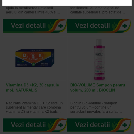
Folosirea unui umidificator poate
SENDO ADVANCE 3 este un
ajuta la mentinerea umiditatii
tensiometru automat digital de
aerului din camera intre 40% si…
calitate superioara, proiectat de…
Vitamina D3 +K2, 30 capsule
BIO-VOLUME Sampon pentru
moi, NATURALIS
volum, 200 ml, BIOCLIN
Naturalis Vitamina D3 + K2 este un
Bioclin Bio-Volume - sampon
supliment alimentar care combina
pentru volum - contine un
vitamina D3 si vitamina K2 (sub…
surfactant inovator, fara sulfati…