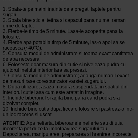
1. Spala-te pe maini inainte de a pregati laptele pentru
sugari.
2. Spala bine sticla, tetina si capacul pana nu mai raman
urme de lapte.
3. Fierbe-le timp de 5 minute. Lasa-le acoperite pana la
folosire.
4. Fierbe apa potabila timp de 5 minute, las-o apoi sa se
raceasca (~40°C).
5. Consulta modul de administrare si toarna exact cantitatea
de apa necesara.
6. Foloseste doar masura din cutie si niveleaza pudra cu
ajutorul inelului interior fara sa presezi.
7. Consulta modul de administrare; adauga numarul exact
de masuri rase corespunzator varstei sugarului.
8. Dupa utilizare, asaza masura suspendata in spatiul din
interiorul cutiei asa cum este aratat in imagine.
9. Inchide biberonul si agita bine pana cand pudra s-a
dizolvat complet.
10. Inchide bine cutia dupa fiecare folosire si pastreaz-o intr-
un loc racoros si uscat.
ATENTIE
: Apa nefiarta, biberoanele nefierte sau dilutia
incorecta pot duce la imbolnavirea sugarului tau.
Depozitarea, manipularea, prepararea si hranirea incorecte