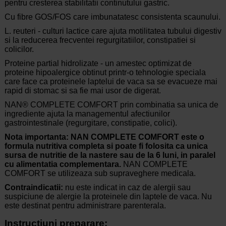
pentru cresterea stabilitatii continutului gastric.
Cu fibre GOS/FOS care imbunatatesc consistenta scaunului.
L. reuteri - culturi lactice care ajuta motilitatea tubului digestiv
si la reducerea frecventei regurgitatiilor, constipatiei si
colicilor.
Proteine partial hidrolizate - un amestec optimizat de
proteine hipoalergice obtinut printr-o tehnologie speciala
care face ca proteinele laptelui de vaca sa se evacueze mai
rapid di stomac si sa fie mai usor de digerat.
NAN® COMPLETE COMFORT prin combinatia sa unica de
ingrediente ajuta la managementul afectiunilor
gastrointestinale (regurgitare, constipatie, colici).
Nota importanta: NAN COMPLETE COMFORT este o
formula nutritiva completa si poate fi folosita ca unica
sursa de nutritie de la nastere sau de la 6 luni, in paralel
cu alimentatia complementara.
NAN COMPLETE
COMFORT se utilizeaza sub supraveghere medicala.
Contraindicatii:
nu este indicat in caz de alergii sau
suspiciune de alergie la proteinele din laptele de vaca. Nu
este destinat pentru administrare parenterala.
Instructiuni preparare: