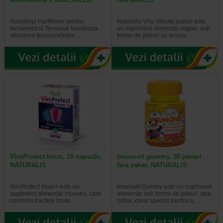
Adaptorul HartMann pentru
Naturalis Vita-Stelute jeleuri este
tensiometrul Tensoval faciliteaza
un supliment alimentar vegan, sub
utilizarea tensiometrelor…
forma de jeleuri cu aroma…
ViroProtect Imun, 10 capsule,
Imunovit gummy, 30 jeleuri
NATURALIS
fara zahar, NATURALIS
ViroProtect Imun+ este un
Imunovit Gummy este un supliment
supliment alimentar inovator, care
alimentar sub forma de jeleuri, fara
combina bacterii lizate…
zahar, creat special pentru a…