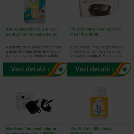
Adora Dispozitiv din silicon
Pulsoximetru medical Cool
pentru hranirea bebelusului
Med Plus IMDK
Acest dispozitiv a fost creat pentru
Pulsoximetru medical profesional
a usura tranzitia de la hranirea cu
masoara concentratia de oxigen
lichide la cea cu alimente solide…
din sange si pulsul. Folosire pe…
HartMann Tensoval adaptor
Vita-Stelute, 60 jeleuri,
tensiometru x 1buc.900152
NATURALIS