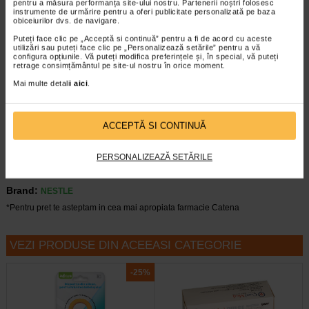
pentru a măsura performanța site-ului nostru. Partenerii noștri folosesc
aliment pentru sugari si alaptarea trebuie sa continue pe o
instrumente de urmărire pentru a oferi publicitate personalizată pe baza
perioada cat mai indelungata. Inainte de a te decide sa
obiceiurilor dvs. de navigare.
folosesti aceasta formula de lapte, consulta medicul tau.
Puteți face clic pe „Acceptă si continuă” pentru a fi de acord cu aceste
utilizări sau puteți face clic pe „Personalizează setările” pentru a vă
Conditii de pastrare
configura opțiunile. Vă puteți modifica preferințele și, în special, vă puteți
Ambalat in atmosfera protectoare.
retrage consimțământul pe site-ul nostru în orice moment.
A se consuma de preferinta inainte de sfarsitul datei
Mai multe detalii
aici
.
mentionate in partea de jos a cutiei (alaturi de nr. de lot). A se
pastra la loc uscat si racoros. Dupa deschiderea cutiei, a se
consuma in maximum 3 saptamani.
ACCEPTĂ SI CONTINUĂ
PERSONALIZEAZĂ SETĂRILE
Brand:
NESTLE
*Pentru pret te asteptam in cea mai apropiata farmacie Catena
VEZI PRODUSE DIN ACEEASI CATEGORIE
-25%