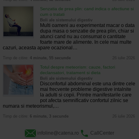
Senzatia de prea plin: cand indica o afectiune si
cum o tratati
Boli ale sistemului digestiv
Multi oameni au experimentat macar o data
dupa masa o senzatie de prea plin, chiar si
atunci cand nu au consumat o cantitate
foarte mare de alimente. In cele mai multe
cazuri, aceasta apare ocazional…
Timp de citire:
4 minute, 55 secunde
26 iulie 2026
Totul despre meteorism: cauze, factori
declansatori, tratament si dieta
Boli ale sistemului digestiv
Disconfortul abdominal este una dintre cele
mai frecvente probleme digestive intalnite
la adulti si copii. Printre manifestarile care
pot afecta semnificativ confortul zilnic se
numara si meteorismul,…
Timp de citire:
6 minute, 3 secunde
26 iulie 2026
infoline@catena.ro
CallCenter