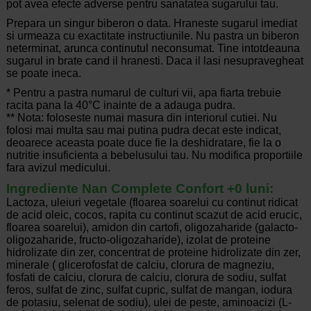
pot avea efecte adverse pentru sanatatea sugarului tau.
Prepara un singur biberon o data. Hraneste sugarul imediat
si urmeaza cu exactitate instructiunile. Nu pastra un biberon
neterminat, arunca continutul neconsumat. Tine intotdeauna
sugarul in brate cand il hranesti. Daca il lasi nesupravegheat
se poate ineca.
* Pentru a pastra numarul de culturi vii, apa fiarta trebuie
racita pana la 40°C inainte de a adauga pudra.
** Nota: foloseste numai masura din interiorul cutiei. Nu
folosi mai multa sau mai putina pudra decat este indicat,
deoarece aceasta poate duce fie la deshidratare, fie la o
nutritie insuficienta a bebelusului tau. Nu modifica proportiile
fara avizul medicului.
Ingrediente Nan Complete Confort +0 luni:
Lactoza, uleiuri vegetale (floarea soarelui cu continut ridicat
de acid oleic, cocos, rapita cu continut scazut de acid erucic,
floarea soarelui), amidon din cartofi, oligozaharide (galacto-
oligozaharide, fructo-oligozaharide), izolat de proteine
hidrolizate din zer, concentrat de proteine hidrolizate din zer,
minerale ( glicerofosfat de calciu, clorura de magneziu,
fosfati de calciu, clorura de calciu, clorura de sodiu, sulfat
feros, sulfat de zinc, sulfat cupric, sulfat de mangan, iodura
de potasiu, selenat de sodiu), ulei de peste, aminoacizi (L-