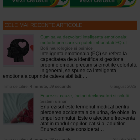
CELE MAI RECENTE ARTICOLE
Cum sa va dezvoltati inteligenta emotionala:
metode prin care va puteti imbunatati EQ-ul
Boli neurologice si psihice
Inteligenta emotionala (EQ) se refera la
capacitatea de a identifica si gestiona
propriile emotii, precum si emotiile celorlalti.
In general, se spune ca inteligenta
emotionala cuprinde cateva abilitati:…
Timp de citire:
4 minute, 39 secunde
6 august 2026
Enurezis: cauze, factori declansatori si solutii
Sistem urinar
Enurezisul este termenul medical pentru
pierderea accidentala de urina, de obicei in
timpul somnului. Este o afectiune frecventa
atat in randul copiilor, cat si al adultilor.
Enurezisul este considerat…
Timp de citire:
4 minute, 32 secunde
28 iulie 2026