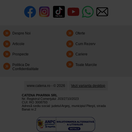
Despre Noi
Oferte
Articole
Cum Rezerv
Prospecte
Cariere
Politica De
Toate Marcile
Confidentialitate
www.catena.ro - © 2026
Vezi varianta desktop
CATENA PHARMA SRL
Nr. Registrul Comerţului: J03/2710/2023
CUI: RO 3008793
Adresă sediu social: judetul Argeş, municipiul Piteşti, strada
Banat nr.2