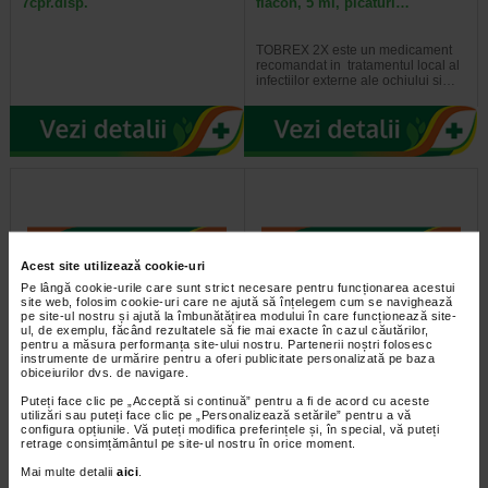
7cpr.disp.
flacon, 5 ml, picaturi…
TOBREX 2X este un medicament
recomandat in tratamentul local al
infectiilor externe ale ochiului si…
Acest site utilizează cookie-uri
Pe lângă cookie-urile care sunt strict necesare pentru funcționarea acestui
site web, folosim cookie-uri care ne ajută să înțelegem cum se navighează
pe site-ul nostru și ajută la îmbunătățirea modului în care funcționează site-
ul, de exemplu, făcând rezultatele să fie mai exacte în cazul căutărilor,
pentru a măsura performanța site-ului nostru. Partenerii noștri folosesc
Diovan 40mg x 2blistere x
Revolade 25 mg x 28 compr.
instrumente de urmărire pentru a oferi publicitate personalizată pe baza
14compr.film.
film.
obiceiurilor dvs. de navigare.
Puteți face clic pe „Acceptă si continuă” pentru a fi de acord cu aceste
utilizări sau puteți face clic pe „Personalizează setările” pentru a vă
configura opțiunile. Vă puteți modifica preferințele și, în special, vă puteți
retrage consimțământul pe site-ul nostru în orice moment.
Mai multe detalii
aici
.