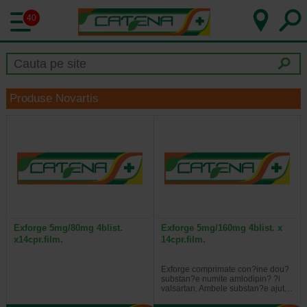
40
Produse Novartis
Exforge 5mg/80mg 4blist.
Exforge 5mg/160mg 4blist. x
x14cpr.film.
14cpr.film.
Exforge comprimate con?ine dou?
substan?e numite amlodipin? ?i
valsartan. Ambele substan?e ajut…