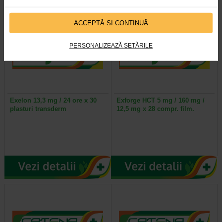
ACCEPTĂ SI CONTINUĂ
PERSONALIZEAZĂ SETĂRILE
Exelon 13,3 mg / 24 ore x 30
Exforge HCT 5 mg / 160 mg /
plasturi transderm
12,5 mg x 28 compr. film.