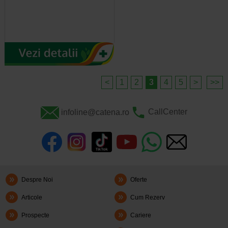
<
1
2
3
4
5
>
>>
infoline@catena.ro
CallCenter
Despre Noi
Oferte
Articole
Cum Rezerv
Prospecte
Cariere