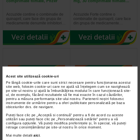
comprimate filmate, Pfizer
mg, 30 comprimate filmate…
Accuzide contine o combinatie de
Accuzide Forte contine o
quinapril, care face din grupa de
combinatie de quinapril, care face
medicamente denumite inhibitori…
din grupa de medicamente…
Acest site utilizează cookie-uri
Pe lângă cookie-urile care sunt strict necesare pentru funcționarea acestui
site web, folosim cookie-uri care ne ajută să înțelegem cum se navighează
pe site-ul nostru și ajută la îmbunătățirea modului în care funcționează site-
ul, de exemplu, făcând rezultatele să fie mai exacte în cazul căutărilor,
pentru a măsura performanța site-ului nostru. Partenerii noștri folosesc
Champix 0.5mg x 11cpr.film
Champix 1mg x 1blist x
instrumente de urmărire pentru a oferi publicitate personalizată pe baza
+1mg x 14cp.film
28cpr.film
obiceiurilor dvs. de navigare.
Puteți face clic pe „Acceptă si continuă” pentru a fi de acord cu aceste
utilizări sau puteți face clic pe „Personalizează setările” pentru a vă
configura opțiunile. Vă puteți modifica preferințele și, în special, vă puteți
retrage consimțământul pe site-ul nostru în orice moment.
Mai multe detalii
aici
.