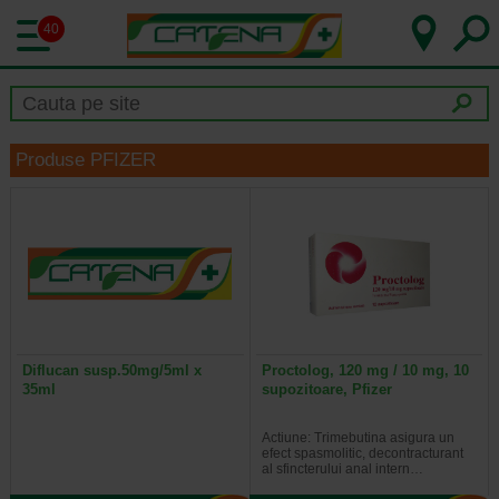
40
Produse PFIZER
Diflucan susp.50mg/5ml x
Proctolog, 120 mg / 10 mg, 10
35ml
supozitoare, Pfizer
Actiune: Trimebutina asigura un
efect spasmolitic, decontracturant
al sfincterului anal intern…