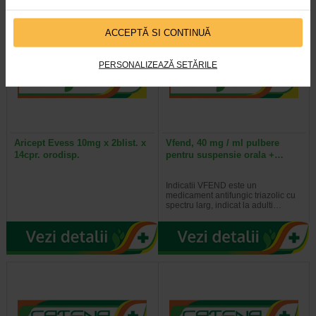
ACCEPTĂ SI CONTINUĂ
PERSONALIZEAZĂ SETĂRILE
Aricept Evess 10mg x 2blist. x
Vfend, 40 mg / ml pulbere
14cpr. orodisp.
pentru suspensie orala +…
Indicatii VFEND este un
medicament antifungic triazolic cu
spectru larg, indicat la adulti…