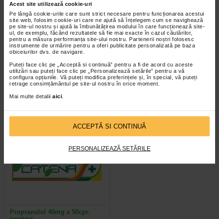
Acest site utilizează cookie-uri
Pe lângă cookie-urile care sunt strict necesare pentru funcționarea acestui
site web, folosim cookie-uri care ne ajută să înțelegem cum se navighează
pe site-ul nostru și ajută la îmbunătățirea modului în care funcționează site-
ul, de exemplu, făcând rezultatele să fie mai exacte în cazul căutărilor,
pentru a măsura performanța site-ului nostru. Partenerii noștri folosesc
instrumente de urmărire pentru a oferi publicitate personalizată pe baza
Uscosin, 6 supozitoare,
Cloramina T-Sin 500mg x
obiceiurilor dvs. de navigare.
Sintofarm
50cpr
Puteți face clic pe „Acceptă si continuă” pentru a fi de acord cu aceste
utilizări sau puteți face clic pe „Personalizează setările” pentru a vă
configura opțiunile. Vă puteți modifica preferințele și, în special, vă puteți
Compozitie Un supozitor contine
Cloramina T este un dezinfectant
retrage consimțământul pe site-ul nostru în orice moment.
bromura de N-butilscopolamoniu
cu spectru larg de actiune asupra
10 mg si excipienti: parafina…
microorganismelor patogene…
Mai multe detalii
aici
.
ACCEPTĂ SI CONTINUĂ
PERSONALIZEAZĂ SETĂRILE
Propranolol 40mg x 50cpr.