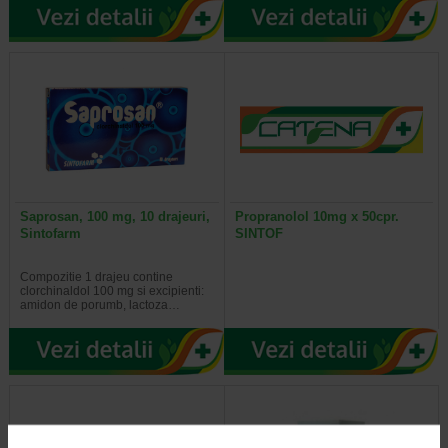
Saprosan, 100 mg, 10 drajeuri,
Propranolol 10mg x 50cpr.
Sintofarm
SINTOF
Compozitie 1 drajeu contine
clorchinaldol 100 mg si excipienti:
amidon de porumb, lactoza…