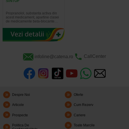
SINTOF
Propranolol, substanta activa din
acest medicament, apartine clasei
de medicamente beta-blocante…
infoline@catena.ro
CallCenter
Despre Noi
Oferte
Articole
Cum Rezerv
Prospecte
Cariere
Politica De
Toate Marcile