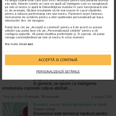
Pe lângă cookie-urile care sunt strict necesare pentru funcționarea acestui
site web, folosim cookie-uri care ne ajută să înțelegem cum se navighează
trebuie dezinfectat si geometria lui.
pe site-ul nostru și ajută la îmbunătățirea modului în care funcționează site-
ul, de exemplu, făcând rezultatele să fie mai exacte în cazul căutărilor,
Prezentare: 50 comprimate.
pentru a măsura performanța site-ului nostru. Partenerii noștri folosesc
instrumente de urmărire pentru a oferi publicitate personalizată pe baza
obiceiurilor dvs. de navigare.
Puteți face clic pe „Acceptă si continuă” pentru a fi de acord cu aceste
Producator:
SINTOFARM
utilizări sau puteți face clic pe „Personalizează setările” pentru a vă
configura opțiunile. Vă puteți modifica preferințele și, în special, vă puteți
*Pentru pret te asteptam in cea mai apropiata farmacie Catena
retrage consimțământul pe site-ul nostru în orice moment.
Mai multe detalii
aici
.
CELE MAI RECENTE ARTICOLE
Cum sa va dezvoltati inteligenta emotionala:
ACCEPTĂ SI CONTINUĂ
metode prin care va puteti imbunatati EQ-ul
Boli neurologice si psihice
Inteligenta emotionala (EQ) se refera la
PERSONALIZEAZĂ SETĂRILE
capacitatea de a identifica si gestiona
propriile emotii, precum si emotiile celorlalti.
In general, se spune ca inteligenta
emotionala cuprinde cateva abilitati:…
Timp de citire:
4 minute, 39 secunde
6 august 2026
Enurezis: cauze, factori declansatori si solutii
Sistem urinar
Enurezisul este termenul medical pentru