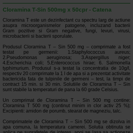
Cloramina T-Sin 500mg x 50cpr - Catena
Cloramina T este un dezinfectant cu spectru larg de actiune
asupra microorganismelor patogene, incluzand bacterii
Gram pozitive si Gram negative, fungi, levuri, virusi,
microbacterii si bacterii sporulate.
Produsul Cloramina T – Sin 500 mg – comprimate a fost
testat pe germenii: 1.Staphylococcus aureus;
2.Pseudomonas aeruginosa; 3.Aspergillus niger;
4.Escherichia coli; 5.Enterococcus hirae; 6. Salmonella
typhimurium. Produsul s-a testat la concentratia de 10g/l,
respectiv 20 comprimate la 1 l de apa si a prezentat activitate
bactericida fata de tulpinile de germeni – test, la timpi de
contract 15 min. si 30 min. Solutiile de Cloramina T – Sin
sunt stabile la temperaturi de pana la 60 grade Celsius.
Un comprimat de Cloramina T – Sin 500 mg contine:
Cloramina T 500 mg (continut minim in clor activ 25 %);
Excipienti: amidon de porumb, stearat de magneziu, talc.
Comprimatele de Cloramina T – Sin 500 mg se dizolva in
apa comuna, la temperatura camerei. Solutia obtinuta se
aplica pe suprafetele de interes, apoi se lasa sa actioneze