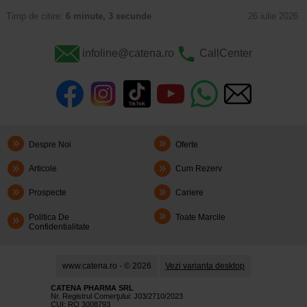
Timp de citire:
6 minute, 3 secunde
26 iulie 2026
infoline@catena.ro
CallCenter
Despre Noi
Oferte
Articole
Cum Rezerv
Prospecte
Cariere
Politica De
Toate Marcile
Confidentialitate
www.catena.ro - © 2026
Vezi varianta desktop
CATENA PHARMA SRL
Nr. Registrul Comerţului: J03/2710/2023
CUI: RO 3008793