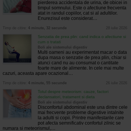
pierderea accidentala de urina, de obicei in
timpul somnului. Este o afectiune frecventa
atat in randul copiilor, cat si al adultilor.
Enurezisul este considerat…
Timp de citire:
4 minute, 32 secunde
28 iulie 2026
Senzatia de prea plin: cand indica o afectiune si
cum o tratati
Boli ale sistemului digestiv
Multi oameni au experimentat macar o data
dupa masa o senzatie de prea plin, chiar si
atunci cand nu au consumat o cantitate
foarte mare de alimente. In cele mai multe
cazuri, aceasta apare ocazional…
Timp de citire:
4 minute, 55 secunde
26 iulie 2026
Totul despre meteorism: cauze, factori
declansatori, tratament si dieta
Boli ale sistemului digestiv
Disconfortul abdominal este una dintre cele
mai frecvente probleme digestive intalnite
la adulti si copii. Printre manifestarile care
pot afecta semnificativ confortul zilnic se
numara si meteorismul,…