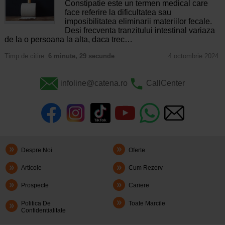
Constipatie este un termen medical care
face referire la dificultatea sau
imposibilitatea eliminarii materiilor fecale.
Desi frecventa tranzitului intestinal variaza
de la o persoana la alta, daca trec…
Timp de citire:
6 minute, 29 secunde
4 octombrie 2024
infoline@catena.ro
CallCenter
Despre Noi
Oferte
Articole
Cum Rezerv
Prospecte
Cariere
Politica De
Toate Marcile
Confidentialitate