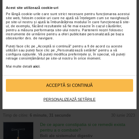
Timp de citire:
6 minute, 13 secunde
30 august 2023
Acest site utilizează cookie-uri
Primul ajutor in caz de colica renala
Pe lângă cookie-urile care sunt strict necesare pentru funcționarea acestui
site web, folosim cookie-uri care ne ajută să înțelegem cum se navighează
Masuri de prim ajutor
pe site-ul nostru și ajută la îmbunătățirea modului în care funcționează site-
Durerile provocate de colica renala sunt
ul, de exemplu, făcând rezultatele să fie mai exacte în cazul căutărilor,
deseori foarte intense, aproape
pentru a măsura performanța site-ului nostru. Partenerii noștri folosesc
instrumente de urmărire pentru a oferi publicitate personalizată pe baza
insuportabile. Cei care au trecut printr-un
obiceiurilor dvs. de navigare.
episod spun ca este una dintre cele mai
intense dureri pe care le-au simtit vreodata.
Puteți face clic pe „Acceptă si continuă” pentru a fi de acord cu aceste
utilizări sau puteți face clic pe „Personalizează setările” pentru a vă
…
configura opțiunile. Vă puteți modifica preferințele și, în special, vă puteți
retrage consimțământul pe site-ul nostru în orice moment.
Timp de citire:
6 minute, 0 secunde
1 august 2025
Mai multe detalii
aici
.
Ce este si cum se trateaza colica biliara
Boli ale sistemului digestiv
Colica biliara se manifesta ca o durere
ACCEPTĂ SI CONTINUĂ
surda in zona superioara a abdomenului.
De obicei, aceasta problema apare atunci
cand calculii biliari blocheaza canalul biliar,
PERSONALIZEAZĂ SETĂRILE
tubul care dreneaza in mod normal…
Timp de citire:
6 minute, 31 secunde
30 iunie 2023
De ce apare constipatia si ce remedii exista
pentru a o combate?
Boli ale sistemului digestiv