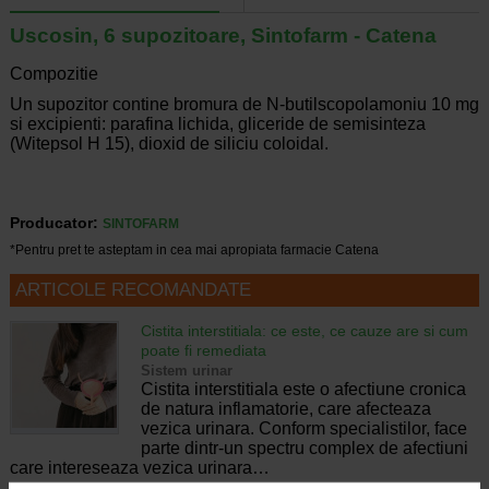
Uscosin, 6 supozitoare, Sintofarm - Catena
Compozitie
Un supozitor contine bromura de N-butilscopolamoniu 10 mg
si excipienti: parafina lichida, gliceride de semisinteza
(Witepsol H 15), dioxid de siliciu coloidal.
Producator:
SINTOFARM
*Pentru pret te asteptam in cea mai apropiata farmacie Catena
ARTICOLE RECOMANDATE
Cistita interstitiala: ce este, ce cauze are si cum
poate fi remediata
Sistem urinar
Cistita interstitiala este o afectiune cronica
de natura inflamatorie, care afecteaza
vezica urinara. Conform specialistilor, face
parte dintr-un spectru complex de afectiuni
care intereseaza vezica urinara…