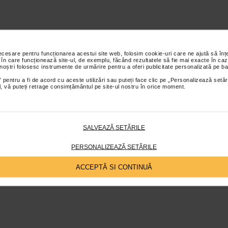
necesare pentru funcționarea acestui site web, folosim cookie-uri care ne ajută să î
 în care funcționează site-ul, de exemplu, făcând rezultatele să fie mai exacte în caz
 noștri folosesc instrumente de urmărire pentru a oferi publicitate personalizată pe ba
 pentru a fi de acord cu aceste utilizări sau puteți face clic pe „Personalizează setăr
ial, vă puteți retrage consimțământul pe site-ul nostru în orice moment.
SALVEAZĂ SETĂRILE
PERSONALIZEAZĂ SETĂRILE
ACCEPTĂ SI CONTINUĂ