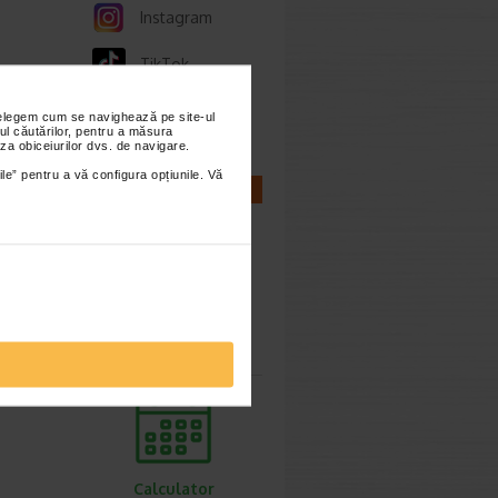
Instagram
TikTok
Whatsapp
nțelegem cum se navighează pe site-ul
ul căutărilor, pentru a măsura
za obiceiurilor dvs. de navigare.
ile” pentru a vă configura opțiunile. Vă
CALCULATOARE
Calculator
sarcina
Calculator