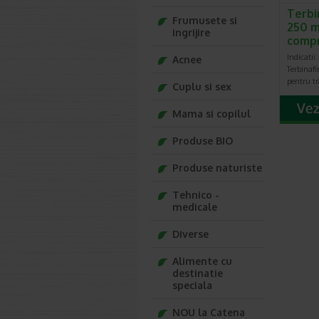
Terbi
Frumusete si
250 m
ingrijire
comp
Indicatii
Acnee
Terbinafi
pentru tr
Cuplu si sex
Mama si copilul
Produse BIO
Produse naturiste
Tehnico -
medicale
Diverse
Alimente cu
destinatie
speciala
NOU la Catena