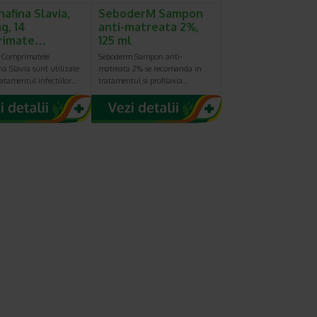
nafina Slavia,
SeboderM Sampon
g, 14
anti-matreata 2%,
rimate…
125 ml
: Comprimatele
Seboderm Sampon anti-
na Slavia sunt utilizate
matreata 2% se recomanda in
atamentul infectiilor…
tratamentul si profilaxia…