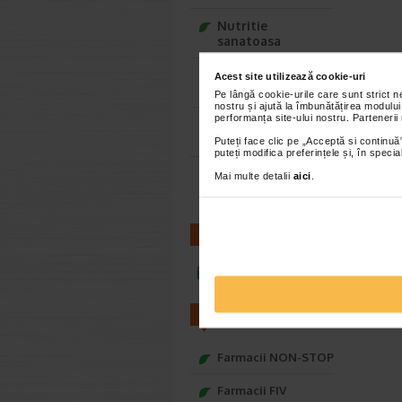
Nutritie
sanatoasa
Ce Oftapic ti se
Acest site utilizează cookie-uri
potriveste
Pe lângă cookie-urile care sunt strict 
nostru și ajută la îmbunătățirea modului
performanța site-ului nostru. Partenerii
Adora – Adorabili
din prima clipa
Puteți face clic pe „Acceptă si continuă”
puteți modifica preferințele și, în spec
Seturi cadou
Mai multe detalii
aici
.
Baylis&Harding
CONTACT
infoline@catena.ro
FARMACII
Farmacii NON-STOP
Farmacii FIV