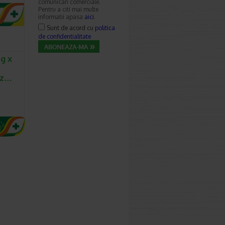
comunicari comerciale.
Pentru a citi mai multe
informatii apasa
aici
.
Sunt de acord cu
politica
de confidentialitate
g x
ez…