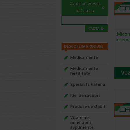
Cauta un produs
in Catena
Micon
crema
DESCOPERA PRODUSE
Medicamente
Medicamente
fertilitate
Special la Catena
Idei de cadouri
Produse de slabit
Vitamine,
minerale si
suplimente