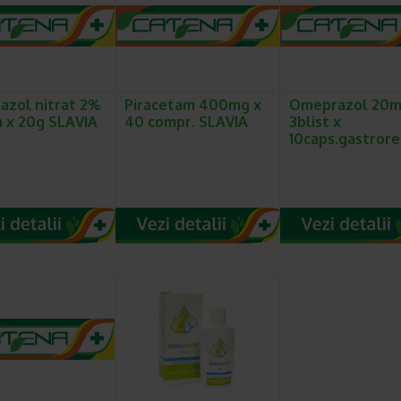
azol nitrat 2%
Piracetam 400mg x
Omeprazol 20m
 x 20g SLAVIA
40 compr. SLAVIA
3blist x
10caps.gastror