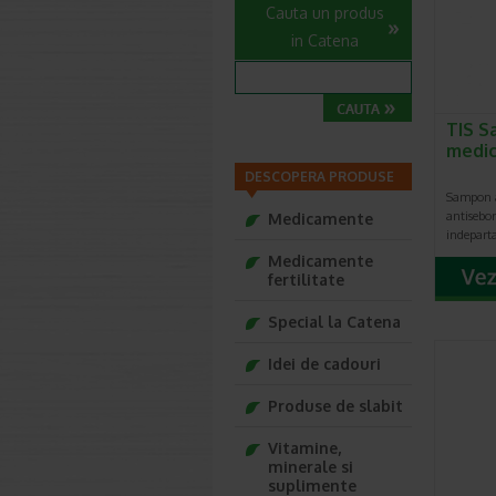
Cauta un produs
in Catena
TIS 
medic
DESCOPERA PRODUSE
Sampon a
antisebor
Medicamente
indeparta
Medicamente
fertilitate
Special la Catena
Idei de cadouri
Produse de slabit
Vitamine,
minerale si
suplimente