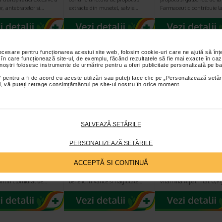
or, antebratelor si…
extracte din musetel, salvie…
Farmaceutic contribuie l
necesare pentru funcționarea acestui site web, folosim cookie-uri care ne ajută să î
 în care funcționează site-ul, de exemplu, făcând rezultatele să fie mai exacte în caz
 noștri folosesc instrumente de urmărire pentru a oferi publicitate personalizată pe ba
 pentru a fi de acord cu aceste utilizări sau puteți face clic pe „Personalizează setăr
ial, vă puteți retrage consimțământul pe site-ul nostru în orice moment.
SALVEAZĂ SETĂRILE
fedrinat
Venotis venofit
Rhinoil picaturi
uri nazale, 5 mg
crema, 50 ml, TIS
nazale, solutie,
PERSONALIZEAZĂ SETĂRILE
10 ml, Tis…
ml, Tis Farmace
ACCEPTĂ SI CONTINUĂ
ie: 100 ml SER
TIS Venotis venofit crema are
Compozitie: 100 ml RHI
T 0,5%, picaturi
urmatoarele beneficii: Este
picaturi nazale solutie co
ntin clorhidrat de…
benefic in varice si fragilitate…
vitamina A palmitat 0,9 g