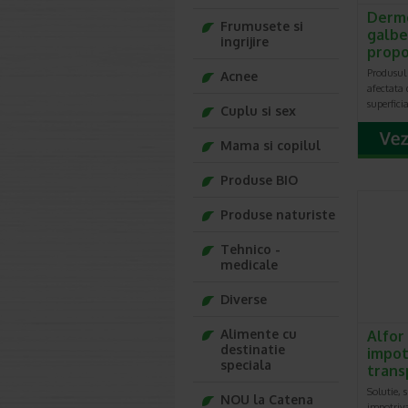
Derm
Frumusete si
galbe
ingrijire
propo
Produsul 
Acnee
afectata 
superfici
Cuplu si sex
Mama si copilul
Produse BIO
Produse naturiste
Tehnico -
medicale
Diverse
Alimente cu
Alfor
destinatie
impot
speciala
transp
Solutie, 
NOU la Catena
impotriva