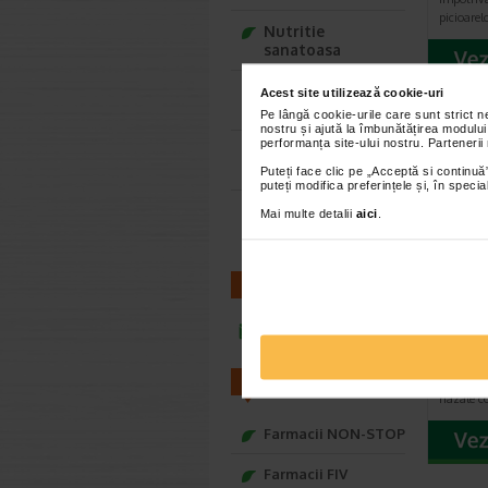
picioarel
Nutritie
sanatoasa
Ce Oftapic ti se
Acest site utilizează cookie-uri
potriveste
Pe lângă cookie-urile care sunt strict 
nostru și ajută la îmbunătățirea modului
performanța site-ului nostru. Partenerii
Adora – Adorabili
din prima clipa
Puteți face clic pe „Acceptă si continuă”
puteți modifica preferințele și, în spec
Seturi cadou
Mai multe detalii
aici
.
Baylis&Harding
CONTACT
Ser e
picat
infoline@catena.ro
/ ml, 
Compozit
EFEDRINA
FARMACII
nazale co
Farmacii NON-STOP
Farmacii FIV