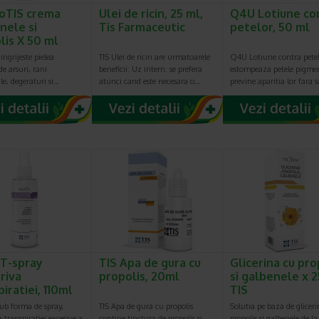
oTIS crema
Ulei de ricin, 25 ml,
Q4U Lotiune co
nele si
Tis Farmaceutic
petelor, 50 ml
lis X 50 ml
ingrijeste pielea
TIS Ulei de ricin are urmatoarele
Q4U Lotiune contra pete
de arsuri, rani
beneficii: Uz intern: se prefera
estompeaza petele pigmen
ale, degeraturi si…
atunci cand este necesara o…
previne aparitia lor fara 
 T-spray
TIS Apa de gura cu
Glicerina cu pro
riva
propolis, 20ml
si galbenele x 
iratiei, 110ml
TIS
sub forma de spray,
TIS Apa de gura cu propolis
Solutia pe baza de glicer
 transpiratiei excesive a
contine tinctura de propolis si
propolis si galbenele de la 