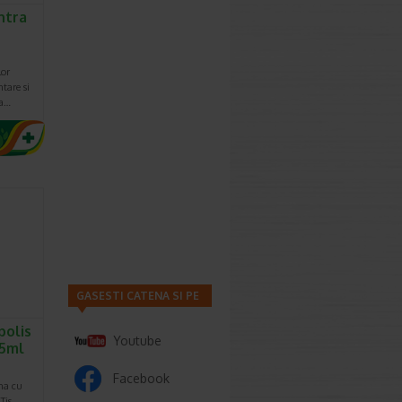
ntra
lor
tare si
sa…
GASESTI CATENA SI PE
polis
Youtube
25ml
Facebook
ina cu
Tis