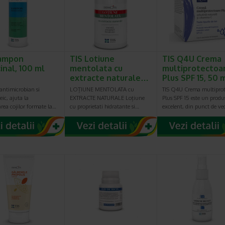
Sampon
TIS Lotiune
TIS Q4U Crema
inal, 100 ml
mentolata cu
multiprotectoa
extracte naturale…
Plus SPF 15, 50 
ntimicrobian si
LOȚIUNE MENTOLATA cu
TIS Q4U Crema multiprot
eic, ajuta la
EXTRACTE NATURALE Loțiune
Plus SPF 15 este un produ
rea cojilor formate la…
cu proprietati hidratante si…
excelent, din punct de ve