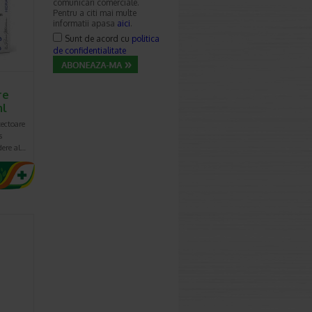
comunicari comerciale.
Pentru a citi mai multe
informatii apasa
aici
.
Sunt de acord cu
politica
de confidentialitate
re
ml
ectoare
s
dere al…