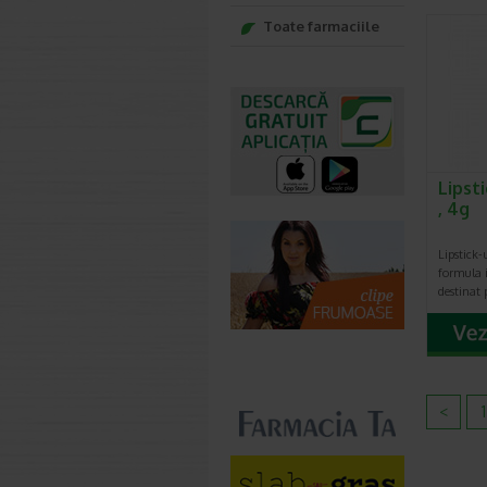
Toate farmaciile
Lipst
, 4g
Lipstick-
formula 
destinat p
<
1