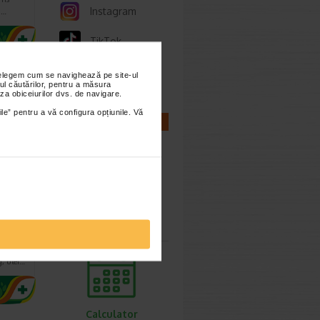
Instagram
a…
TikTok
Whatsapp
nțelegem cum se navighează pe site-ul
ul căutărilor, pentru a măsura
za obiceiurilor dvs. de navigare.
ile” pentru a vă configura opțiunile. Vă
CALCULATOARE
 10
Calculator
utic
sarcina
NOIL,
ntin:
, ulei…
Calculator