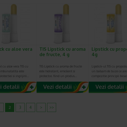
ick cu aloe vera
TIS Lipstick cu aroma
Lipstick cu propo
de fructe, 4 g
4g
ul cu aloe vera TIS cu
TIS Lipstick cu aroma de fructe
Lipstick-ul TIS cu propolis
imbunatatita este
este hidratant, emolient si
un balsam de buze ce are
rotectiei si ingrijirii…
protector, fiind un produs…
compozitie principii bioa
2
3
4
>
>>