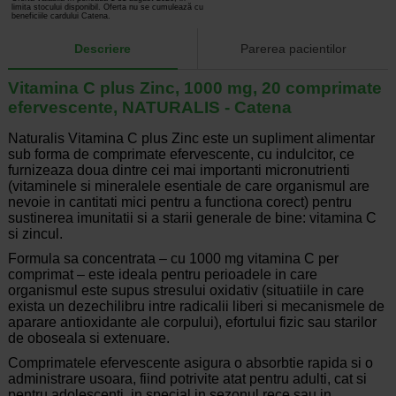
limita stocului disponibil. Oferta nu se cumulează cu
beneficiile cardului Catena.
Descriere
Parerea pacientilor
Vitamina C plus Zinc, 1000 mg, 20 comprimate
efervescente, NATURALIS - Catena
Naturalis Vitamina C plus Zinc este un supliment alimentar
sub forma de comprimate efervescente, cu indulcitor, ce
furnizeaza doua dintre cei mai importanti micronutrienti
(vitaminele si mineralele esentiale de care organismul are
nevoie in cantitati mici pentru a functiona corect) pentru
sustinerea imunitatii si a starii generale de bine: vitamina C
si zincul.
Formula sa concentrata – cu 1000 mg vitamina C per
comprimat – este ideala pentru perioadele in care
organismul este supus stresului oxidativ (situatiile in care
exista un dezechilibru intre radicalii liberi si mecanismele de
aparare antioxidante ale corpului), efortului fizic sau starilor
de oboseala si extenuare.
Comprimatele efervescente asigura o absorbtie rapida si o
administrare usoara, fiind potrivite atat pentru adulti, cat si
pentru adolescenti, in special in sezonul rece sau in