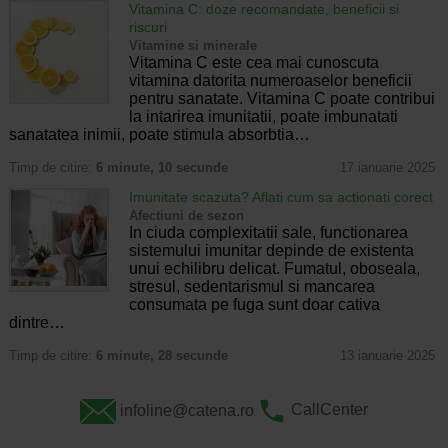
Vitamina C: doze recomandate, beneficii si
riscuri
Vitamine si minerale
Vitamina C este cea mai cunoscuta
vitamina datorita numeroaselor beneficii
pentru sanatate. Vitamina C poate contribui
la intarirea imunitatii, poate imbunatati
sanatatea inimii, poate stimula absorbtia…
Timp de citire:
6 minute, 10 secunde
17 ianuarie 2025
Imunitate scazuta? Aflati cum sa actionati corect
Afectiuni de sezon
In ciuda complexitatii sale, functionarea
sistemului imunitar depinde de existenta
unui echilibru delicat. Fumatul, oboseala,
stresul, sedentarismul si mancarea
consumata pe fuga sunt doar cativa
dintre…
Timp de citire:
6 minute, 28 secunde
13 ianuarie 2025
infoline@catena.ro
CallCenter