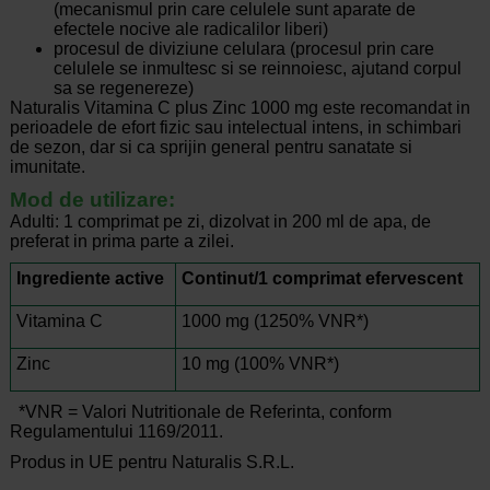
(mecanismul prin care celulele sunt aparate de
efectele nocive ale radicalilor liberi)
procesul de diviziune celulara (procesul prin care
celulele se inmultesc si se reinnoiesc, ajutand corpul
sa se regenereze)
Naturalis Vitamina C plus Zinc 1000 mg este recomandat in
perioadele de efort fizic sau intelectual intens, in schimbari
de sezon, dar si ca sprijin general pentru sanatate si
imunitate.
Mod de utilizare:
Adulti: 1 comprimat pe zi, dizolvat in 200 ml de apa, de
preferat in prima parte a zilei.
Ingrediente active
Continut/1 comprimat efervescent
Vitamina C
1000 mg (1250% VNR*)
Zinc
10 mg (100% VNR*)
*VNR = Valori Nutritionale de Referinta, conform
Regulamentului 1169/2011.
Produs in UE pentru Naturalis S.R.L.