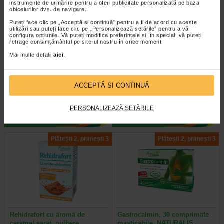
instrumente de urmărire pentru a oferi publicitate personalizată pe baza
obiceiurilor dvs. de navigare.
Puteți face clic pe „Acceptă si continuă” pentru a fi de acord cu aceste
utilizări sau puteți face clic pe „Personalizează setările” pentru a vă
configura opțiunile. Vă puteți modifica preferințele și, în special, vă puteți
retrage consimțământul pe site-ul nostru în orice moment.
Urosuport forte, 15 capsule,
Tribulus 500, 60 capsule,
Mai multe detalii
aici
.
Naturalis
NATURALIS
Suplimentul alimentar cu D-
Naturalis Tribulus 500 este un
ACCEPTĂ SI CONTINUĂ
manoza, extract din fructe de afin
supliment alimentar vegan, fara
american/merisor canadian si…
gluten si fara organisme…
PERSONALIZEAZĂ SETĂRILE
Plătești 2, primești 3
Plătești 2, primești 3
Rehidrafort cu aroma de
Gastrocalmin, 30 comprimate
caramel sarat, pulbere…
masticabile, NATURALIS