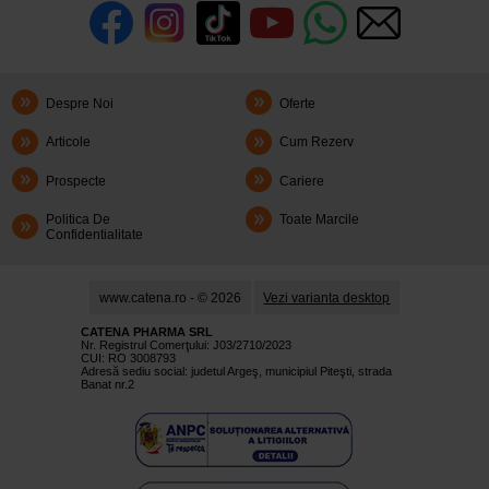
Despre Noi
Oferte
Articole
Cum Rezerv
Prospecte
Cariere
Politica De
Toate Marcile
Confidentialitate
www.catena.ro - © 2026
Vezi varianta desktop
CATENA PHARMA SRL
Nr. Registrul Comerţului: J03/2710/2023
CUI: RO 3008793
Adresă sediu social: judetul Argeş, municipiul Piteşti, strada
Banat nr.2