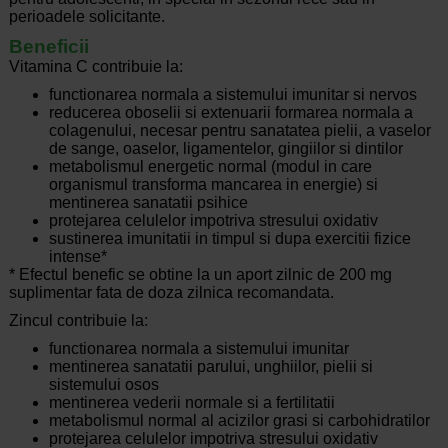
perioadele solicitante.
Beneficii
Vitamina C contribuie la:
functionarea normala a sistemului imunitar si nervos
reducerea oboselii si extenuarii formarea normala a
colagenului, necesar pentru sanatatea pielii, a vaselor
de sange, oaselor, ligamentelor, gingiilor si dintilor
metabolismul energetic normal (modul in care
organismul transforma mancarea in energie) si
mentinerea sanatatii psihice
protejarea celulelor impotriva stresului oxidativ
sustinerea imunitatii in timpul si dupa exercitii fizice
intense*
* Efectul benefic se obtine la un aport zilnic de 200 mg
suplimentar fata de doza zilnica recomandata.
Zincul contribuie la:
functionarea normala a sistemului imunitar
mentinerea sanatatii parului, unghiilor, pielii si
sistemului osos
mentinerea vederii normale si a fertilitatii
metabolismul normal al acizilor grasi si carbohidratilor
protejarea celulelor impotriva stresului oxidativ