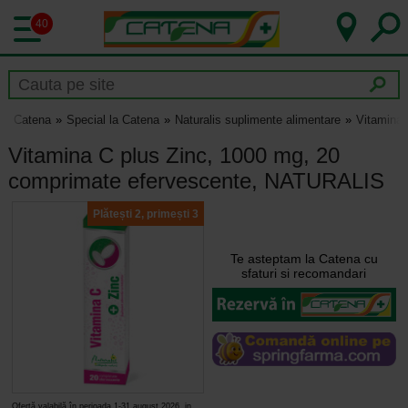
40
Catena
Special la Catena
Naturalis suplimente alimentare
Vitamina
Vitamina C plus Zinc, 1000 mg, 20
comprimate efervescente, NATURALIS
Plătești 2, primești 3
Te asteptam la Catena cu
sfaturi si recomandari
Ofertă valabilă în perioada 1-31 august 2026, in