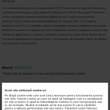
Atentionari:
A nu se lasa la indemana si la vederea copiilor mici.
Produsul este un supliment alimentar si
nu trebuie sa inlocuiasca o dieta variata si echilibrata si un stil de viata sanatos.
Consumul
acestui supliment in perioada sarcinii sau alaptarii se face numai la recomandarea
medicului.
A nu se depasi doza recomandata pentru consumul zilnic.
A se pastra la
temperaturi sub 25 °C, in ambalajul original.
Concentratia ridicata de substante active poate
determina formarea unor depuneri pe fundul recipientului; pentru a omogeniza produsul este
suficient sa agitati usor cu o lingurita.
Consumul excesiv poate cauza efecte laxative.
Nu se
recomanda persoanelor cu afectiuni renale.
A se consuma, de preferinta, inainte de sfarsitul
lunii inscrise pe ambalaj (EXP.).
Brand:
NATURALIS
*Pentru pret te asteptam in cea mai apropiata farmacie Catena
VEZI PRODUSE DIN ACEEASI CATEGORIE
Acest site utilizează cookie-uri
Pe lângă cookie-urile care sunt strict necesare pentru funcționarea acestui
Plătești 2, primești 3
Plătești 2, primești 3
site web, folosim cookie-uri care ne ajută să înțelegem cum se navighează
pe site-ul nostru și ajută la îmbunătățirea modului în care funcționează site-
ul, de exemplu, făcând rezultatele să fie mai exacte în cazul căutărilor,
pentru a măsura performanța site-ului nostru. Partenerii noștri folosesc