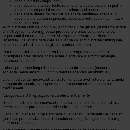
daca sunteti in colaps (soc),
daca deveniti cianotic (culoare vinetie la nivelul buzelor si pielii),
deoarece este posibil sa aveti methemoglobinemie,
daca apare durere de cap sau va scade tensiunea arteriala in
special cand sunteti in picioare, deoarece este posibil sa fi luat o
doza prea mare.
Administrarea cronica, continua, a trinitratului de gliceril (substanta activa
din Nitroglicerina 0,5 mg) poate produce toleranta, adica obisnuirea
organismului cu un medicament si disparitia treptata a efectului
acestuia. Nu exista date care sa sustina ca administrarea sublinguala,
ocazionala, a trinitratului de gliceril produce toleranta.
Intreruperea tratamentului se va face lent progresiv deoarece la
intreruperea prea brusca poate apare o agravare a simptomatologiei
dureroase cardiace.
Folosit pe termen lung nitroglicerina poate da toleranta (scaderea
eficientei medicamentului in timp datorita adaptarii organismului).
Daca medicul dumneavoastra v-a atentionat ca aveti intoleranta la unele
categorii de glucide, va rugam sa-l intrebati inainte de a lua acest
medicament
Nitroglicerina 0,5 mg impreuna cu alte medicamente
Spuneti medicului dumneavoastra sau farmacistului daca luati, ati luat
recent sau s-ar putea sa luati orice alte medicamente.
Daca luati in acelasi timp tratament cu sildenafil, vardenafil sau tadalafil
(utilizate pentru tratamentul disfunctiei erectile), Nitroglicerina 0,5 mg
este contraindicata.