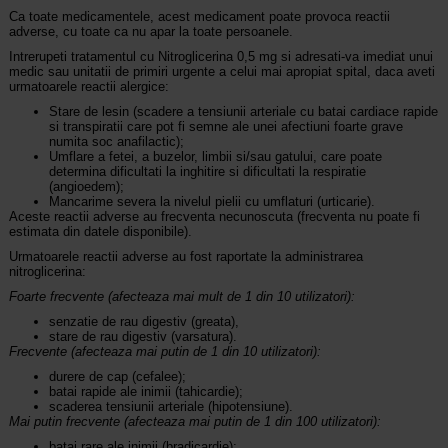
Ca toate medicamentele, acest medicament poate provoca reactii
adverse, cu toate ca nu apar la toate persoanele.
Intrerupeti tratamentul cu Nitroglicerina 0,5 mg si adresati-va imediat unui
medic sau unitatii de primiri urgente a celui mai apropiat spital, daca aveti
urmatoarele reactii alergice:
Stare de lesin (scadere a tensiunii arteriale cu batai cardiace rapide
si transpiratii care pot fi semne ale unei afectiuni foarte grave
numita soc anafilactic);
Umflare a fetei, a buzelor, limbii si/sau gatului, care poate
determina dificultati la inghitire si dificultati la respiratie
(angioedem);
Mancarime severa la nivelul pielii cu umflaturi (urticarie).
Aceste reactii adverse au frecventa necunoscuta (frecventa nu poate fi
estimata din datele disponibile).
Urmatoarele reactii adverse au fost raportate la administrarea
nitroglicerina:
Foarte frecvente (afecteaza mai mult de 1 din 10 utilizatori):
senzatie de rau digestiv (greata),
stare de rau digestiv (varsatura).
Frecvente (afecteaza mai putin de 1 din 10 utilizatori):
durere de cap (cefalee);
batai rapide ale inimii (tahicardie);
scaderea tensiunii arteriale (hipotensiune).
Mai putin frecvente (afecteaza mai putin de 1 din 100 utilizatori):
batai rare ale inimii (bradicardie);