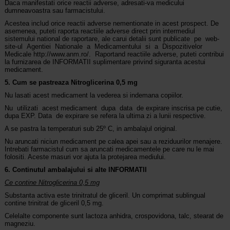
Daca manifestati orice reactii adverse, adresati-va medicului
dumneavoastra sau farmacistului.
Acestea includ orice reactii adverse nementionate in acest prospect. De
asemenea, puteti raporta reactiile adverse direct prin intermediul
sistemului national de raportare, ale carui detalii sunt publicate pe web-
site-ul Agentiei Nationale a Medicamentului si a Dispozitivelor
Medicale http://www.anm.ro/. Raportand reactiile adverse, puteti contribui
la furnizarea de INFORMATII suplimentare privind siguranta acestui
medicament.
5. Cum se pastreaza Nitroglicerina 0,5 mg
Nu lasati acest medicament la vederea si indemana copiilor.
Nu utilizati acest medicament dupa data de expirare inscrisa pe cutie,
dupa EXP. Data de expirare se refera la ultima zi a lunii respective.
A se pastra la temperaturi sub 25º C, in ambalajul original.
Nu aruncati niciun medicament pe calea apei sau a reziduurilor menajere.
Intrebati farmacistul cum sa aruncati medicamentele pe care nu le mai
folositi. Aceste masuri vor ajuta la protejarea mediului.
6. Continutul ambalajului si alte INFORMATII
Ce contine Nitroglicerina 0,5 mg
Substanta activa este trinitratul de gliceril. Un comprimat sublingual
contine trinitrat de gliceril 0,5 mg.
Celelalte componente sunt lactoza anhidra, crospovidona, talc, stearat de
magneziu.