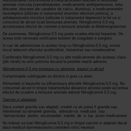
Administrarea concomitenta a medicamentelor utilizate in tensiunea
arteriala crescuta (vasodilatatoare, medicamente antihipertensive, beta
blocante, blocante ale canalelor de calciu, diuretice), a medicamentelor
neuroleptice (utilizate in tratamentul anumitor afectiuni psihice), a
antidepresivelor triciclice (utilizate in tratamentul depresiei) la fel ca si
consumul de alcool scad tensiunea arteriala. Nitroglicerina 0,5 mg
accentueaza efectul de crestere a tensiunii arteriale al dihidroergotaminei.
De asemenea, Nitroglicerina 0,5 mg poate scadea efectul heparinei. De
aceea este necesara verificarea testelor de coagulare a sangelui.
In caz de administrare in acelasi timp cu Nitroglicerina 0,5 mg, exista
riscul reducerii efectului acetilcolinei, histaminei sau noradrenalinei.
Combinatia Nitroglicerinei 0,5 mg cu alte medicamente din aceeasi clasa
(alti nitrati) nu este potrivita ducand la posibile reactii adverse.
Nitroglicerina 0,5 mg impreuna cu alimente, bauturi si alcool
Comprimatele sublinguale se dizolva in gura ca atare.
Alimentele si bauturile nu influenteaza efectele Nitroglicerina 0,5 mg. Nu
consumati alcool in timpul tratamentului deoarece alcoolul poate accentua
efectul de scadere a tensiunii arteriale datorat Nitroglicerine 0,5 mg.
Sarcina si alaptarea
Daca sunteti gravida sau alaptati, credeti ca ati putea fi gravida sau
intentionati sa ramaneti gravida, adresati-va medicului sau
farmacistului pentru recomandari inainte de a lua acest medicament.
Nu trebuie sa luati Nitroglicerina 0,5 mg in timpul sarcinii si alaptarii decat
daca medicul dumneavoastra considera strict necesar.