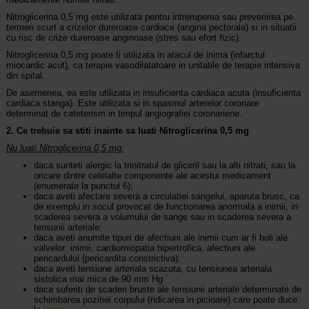
Nitroglicerina 0,5 mg este utilizata pentru intreruperea sau prevenirea pe
termen scurt a crizelor dureroase cardiace (angina pectorala) si in situatii
cu risc de crize dureroase anginoase (stres sau efort fizic).
Nitroglicerina 0,5 mg poate fi utilizata in atacul de inima (infarctul
miocardic acut), ca terapie vasodilatatoare in unitatile de terapie intensiva
din spital.
De asemenea, ea este utilizata in insuficienta cardiaca acuta (insuficienta
cardiaca stanga). Este utilizata si in spasmul arterelor coronare
determinat de cateterism in timpul angiografiei coronariene.
2. Ce trebuie sa stiti inainte sa luati Nitroglicerina 0,5 mg
Nu luati Nitroglicerina 0,5 mg:
daca sunteti alergic la trinitratul de gliceril sau la alti nitrati, sau la
oricare dintre celelalte componente ale acestui medicament
(enumerate la punctul 6);
daca aveti afectare severa a circulatiei sangelui, aparuta brusc, ca
de exemplu in socul provocat de functionarea anormala a inimii, in
scaderea severa a volumului de sange sau in scaderea severa a
tensunii arteriale;
daca aveti anumite tipuri de afectiuni ale inimii cum ar fi boli ale
valvelor inimii, cardiomiopatia hipertrofica, afectiuni ale
pericardului (pericardita constrictiva);
daca aveti tensiune arteriala scazuta, cu tensiunea arteriala
sistolica mai mica de 90 mm Hg
daca suferiti de scaderi bruste ale tensiunii arteriale determinate de
schimbarea pozitiei corpului (ridicarea in picioare) care poate duce