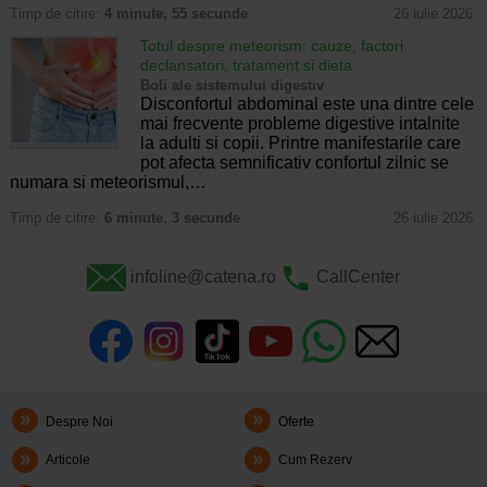
Timp de citire:
4 minute, 55 secunde
26 iulie 2026
Totul despre meteorism: cauze, factori
declansatori, tratament si dieta
Boli ale sistemului digestiv
Disconfortul abdominal este una dintre cele
mai frecvente probleme digestive intalnite
la adulti si copii. Printre manifestarile care
pot afecta semnificativ confortul zilnic se
numara si meteorismul,…
Timp de citire:
6 minute, 3 secunde
26 iulie 2026
infoline@catena.ro
CallCenter
Despre Noi
Oferte
Articole
Cum Rezerv