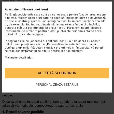
cedeaza, doza poate fi repetata.
Inainte de angiografie coronariana, 1-2 comprimate se dizolva in gura.
Acest site utilizează cookie-uri
Utilizarea la copii si adolescenti
Pe lângă cookie-urile care sunt strict necesare pentru funcționarea acestui
site web, folosim cookie-uri care ne ajută să înțelegem cum se navighează
Nu este recomandata utilizarea la copii si adolescenti.
pe site-ul nostru și ajută la îmbunătățirea modului în care funcționează site-
ul, de exemplu, făcând rezultatele să fie mai exacte în cazul căutărilor,
Daca luati mai multa Nitroglicerina 0,5 mg decat trebuie
pentru a măsura performanța site-ului nostru. Partenerii noștri folosesc
instrumente de urmărire pentru a oferi publicitate personalizată pe baza
Principalele semne care pot aparea in caz de intoxicatie acuta cu
obiceiurilor dvs. de navigare.
nitroglicerina sunt: dureri de cap, greata, varsaturi, diaree, ameteli,
senzatie de slabiciune, bufeuri, febra, teama fara motiv, tensiune arteriala
Puteți face clic pe „Acceptă si continuă” pentru a fi de acord cu aceste
scazuta, batai anormale rapide ale inimii, inrosirea pielii si dezvoltarea de
utilizări sau puteți face clic pe „Personalizează setările” pentru a vă
configura opțiunile. Vă puteți modifica preferințele și, în special, vă puteți
methemoglobinemie (manifestata prin culoarea albastruie a buzelor,
retrage consimțământul pe site-ul nostru în orice moment.
unghiilor si palmelor) in intoxicatiile severe.
Mai multe detalii
aici
.
In cazul supradozajului accidental sau intoxicatiei cu Nitroglicerina 0,5
mg, intrerupeti administrarea si adresati-va imediat medicului.
Daca uitati sa luati Nitroglicerina 0,5 mg
ACCEPTĂ SI CONTINUĂ
Acest medicament nu se administreaza regulat, ci numai in caz de
nevoie.
PERSONALIZEAZĂ SETĂRILE
Daca incetati sa luati Nitroglicerina 0,5 mg
Acest medicament nu se administreaza regulat, ci numai in caz de
nevoie.
Daca aveti orice intrebari suplimentare cu privire la acest medicament,
adresati-va medicului dumneavoastra sau farmacistului.
4. Reactii adverse posibile