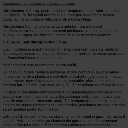
Conducerea vehiculelor si folosirea utilajelor
Nitroglicerina 0,5 mg poate produce simptome cum sunt ametelile,
in special la inceputul tratamentului, care pot avea efecte asupra
capacitatii de a conduce vehicule si de a folosi utilaje.
Nitroglicerina 0,5 mg contine lactoza anhidra. Daca medicul
dumneavoastra v-a atentionat ca aveti intoleranta la unele categorii de
glucide, va rugam sa-l intrebati inainte de a lua acest medicament.
3. Cum sa luati Nitroglicerina 0,5 mg
Luati intotdeauna acest medicament exact asa cum v-a spus medicul
dumneavoastra sau farmacistul. Discutati cu medicul dumneavoastra sau
cu farmacistul daca nu sunteti sigur.
Medicamentul este recomandat pentru adulti.
La inceputul durerii cardiace (crizei de angina pectorala) sau cu cateva
minute inainte de a planifica o activitate solicitanta (igiena de dimineata,
luarea mesei, mersul la servici, caratul greutatilor, efortul fizic intens,
trecerea intr-un mediu mai rece, etc.), ½ - 1 comprimat se dizolva in gura.
In cazul in care inima dumneavoastra nu mai pompeaza sangele in corp
asa cum ar trebui (insuficienta cardiaca stanga acuta) sau in cazul unui
atac de cord (infarct miocardic acut), 1-2 comprimate se dizolva in gura in
timp ce se supravegheaza tensiunea arteriala (tensiunea arteriala sistolica
sa se mentina peste 100 mm Hg).
Este posibil, de asemenea, sa sfaramati comprimatul in gura, dar nu sa il
inghititi. Este recomandat sa eliminati din gura resturile de comprimat
dupa ce efectul a aparut. Daca durerea cardiaca (criza anginoasa) nu