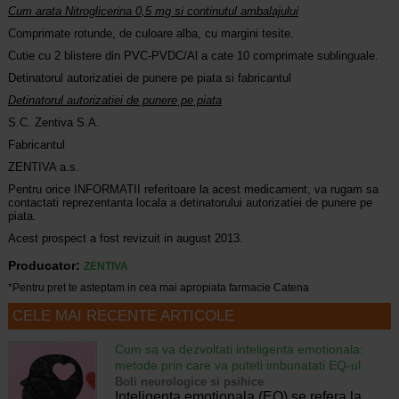
Cum arata Nitroglicerina 0,5 mg si continutul ambalajului
Comprimate rotunde, de culoare alba, cu margini tesite.
Cutie cu 2 blistere din PVC-PVDC/Al a cate 10 comprimate sublinguale.
Detinatorul autorizatiei de punere pe piata si fabricantul
Detinatorul autorizatiei de punere pe piata
S.C. Zentiva S.A.
Fabricantul
ZENTIVA a.s.
Pentru orice INFORMATII referitoare la acest medicament, va rugam sa
contactati reprezentanta locala a detinatorului autorizatiei de punere pe
piata.
Acest prospect a fost revizuit in august 2013.
Producator:
ZENTIVA
*Pentru pret te asteptam in cea mai apropiata farmacie Catena
CELE MAI RECENTE ARTICOLE
Cum sa va dezvoltati inteligenta emotionala:
metode prin care va puteti imbunatati EQ-ul
Boli neurologice si psihice
Inteligenta emotionala (EQ) se refera la