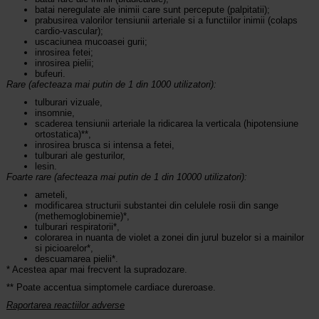
batai neregulate ale inimii care sunt percepute (palpitatii);
prabusirea valorilor tensiunii arteriale si a functiilor inimii (colaps
cardio-vascular);
uscaciunea mucoasei gurii;
inrosirea fetei;
inrosirea pielii;
bufeuri.
Rare (afecteaza mai putin de 1 din 1000 utilizatori):
tulburari vizuale,
insomnie,
scaderea tensiunii arteriale la ridicarea la verticala (hipotensiune
ortostatica)**,
inrosirea brusca si intensa a fetei,
tulburari ale gesturilor,
lesin.
Foarte rare (afecteaza mai putin de 1 din 10000 utilizatori):
ameteli,
modificarea structurii substantei din celulele rosii din sange
(methemoglobinemie)*,
tulburari respiratorii*,
colorarea in nuanta de violet a zonei din jurul buzelor si a mainilor
si picioarelor*,
descuamarea pielii*.
* Acestea apar mai frecvent la supradozare.
** Poate accentua simptomele cardiace dureroase.
Raportarea reactiilor adverse