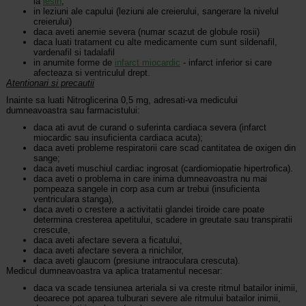
la
lesin
;
in leziuni ale capului (leziuni ale creierului, sangerare la nivelul
creierului)
daca aveti anemie severa (numar scazut de globule rosii)
daca luati tratament cu alte medicamente cum sunt sildenafil,
vardenafil si tadalafil
in anumite forme de
infarct miocardic
- infarct inferior si care
afecteaza si ventriculul drept.
Atentionari si precautii
Inainte sa luati Nitroglicerina 0,5 mg, adresati-va medicului
dumneavoastra sau farmacistului:
daca ati avut de curand o suferinta cardiaca severa (infarct
miocardic sau insuficienta cardiaca acuta);
daca aveti probleme respiratorii care scad cantitatea de oxigen din
sange;
daca aveti muschiul cardiac ingrosat (cardiomiopatie hipertrofica).
daca aveti o problema in care inima dumneavoastra nu mai
pompeaza sangele in corp asa cum ar trebui (insuficienta
ventriculara stanga),
daca aveti o crestere a activitatii glandei tiroide care poate
determina cresterea apetitului, scadere in greutate sau transpiratii
crescute,
daca aveti afectare severa a ficatului,
daca aveti afectare severa a rinichilor,
daca aveti glaucom (presiune intraoculara crescuta).
Medicul dumneavoastra va aplica tratamentul necesar:
daca va scade tensiunea arteriala si va creste ritmul batailor inimii,
deoarece pot aparea tulburari severe ale ritmului batailor inimii,