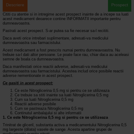
Descriere
Prospect
Cititi cu atentie si in intregime acest prospect inainte de a incepe sa luati
acest medicament deoarece contine INFORMATII importante pentru
dumneavoastra.
Pastrati acest prospect. S-ar putea sa fie necesar sa-l recititi.
Daca aveti orice intrebari suplimentare, adresati-va medicului
dumneavoastra sau farmacistului.
Acest medicament a fost prescris numai pentru dumneavoastra. Nu
trebuie sa-l dati altor persoane. Le poate face rau, chiar daca au aceleasi
semne de boala ca dumneavoastra.
Daca manifestati orice reactii adverse, adresati-va medicului
dumneavoastra sau farmacistului. Acestea includ orice posibile reactii
adverse nementionate in acest prospect.
Ce gasiti in acest prospect:
Ce este Nitroglicerina 0,5 mg si pentru ce se utilizeaza
Ce trebuie sa stiti inainte sa luati Nitroglicerina 0,5 mg
Cum sa luati Nitroglicerina 0,5 mg
Reactii adverse posibile
Cum se pastreaza Nitroglicerina 0,5 mg
Continutul ambalajului si alte informatii
1. Ce este Nitroglicerina 0,5 mg si pentru ce se utilizeaza
Trinitrat de gliceril, substanta activa a medicamentului Nitroglicerina 0,5
mg largeste (dilata) vasele de sange. Acesta apartine grupei de
medicamente numite nitrati.