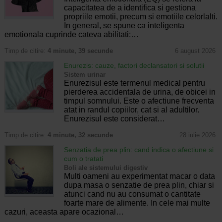
capacitatea de a identifica si gestiona
propriile emotii, precum si emotiile celorlalti.
In general, se spune ca inteligenta
emotionala cuprinde cateva abilitati:…
Timp de citire:
4 minute, 39 secunde
6 august 2026
Enurezis: cauze, factori declansatori si solutii
Sistem urinar
Enurezisul este termenul medical pentru
pierderea accidentala de urina, de obicei in
timpul somnului. Este o afectiune frecventa
atat in randul copiilor, cat si al adultilor.
Enurezisul este considerat…
Timp de citire:
4 minute, 32 secunde
28 iulie 2026
Senzatia de prea plin: cand indica o afectiune si
cum o tratati
Boli ale sistemului digestiv
Multi oameni au experimentat macar o data
dupa masa o senzatie de prea plin, chiar si
atunci cand nu au consumat o cantitate
foarte mare de alimente. In cele mai multe
cazuri, aceasta apare ocazional…