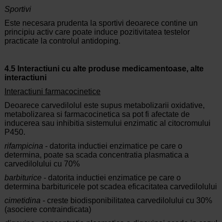
Sportivi
Este necesara prudenta la sportivi deoarece contine un
principiu activ care poate induce pozitivitatea testelor
practicate la controlul antidoping.
4.5 Interactiuni cu alte produse medicamentoase, alte
interactiuni
Interactiuni farmacocinetice
Deoarece carvedilolul este supus metabolizarii oxidative,
metabolizarea si farmacocinetica sa pot fi afectate de
inducerea sau inhibitia sistemului enzimatic al citocromului
P450.
rifampicina
- datorita inductiei enzimatice pe care o
determina, poate sa scada concentratia plasmatica a
carvedilolului cu 70%
barbiturice
- datorita inductiei enzimatice pe care o
determina barbituricele pot scadea eficacitatea carvedilolului
cimetidina
- creste biodisponibilitatea carvedilolului cu 30%
(asociere contraindicata)