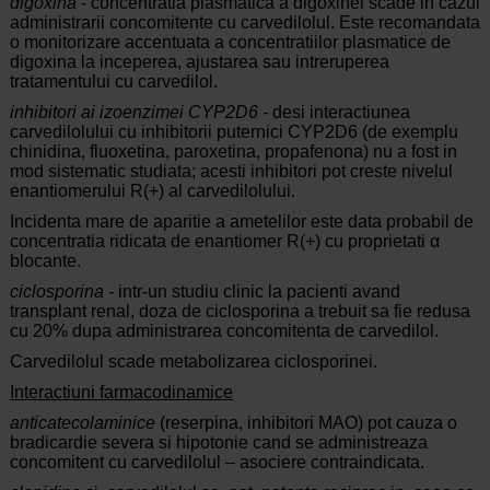
digoxina
- concentratia plasmatica a digoxinei scade in cazul
administrarii concomitente cu carvedilolul. Este recomandata
o monitorizare accentuata a concentratiilor plasmatice de
digoxina la inceperea, ajustarea sau intreruperea
tratamentului cu carvedilol.
inhibitori ai izoenzimei CYP2D6 -
desi interactiunea
carvedilolului cu inhibitorii puternici CYP2D6 (de exemplu
chinidina, fluoxetina, paroxetina, propafenona) nu a fost in
mod sistematic studiata; acesti inhibitori pot creste nivelul
enantiomerului R(+) al carvedilolului.
Incidenta mare de aparitie a ametelilor este data probabil de
concentratia ridicata de enantiomer R(+) cu proprietati α
blocante.
ciclosporina -
intr-un studiu clinic la pacienti avand
transplant renal, doza de ciclosporina a trebuit sa fie redusa
cu 20% dupa administrarea concomitenta de carvedilol.
Carvedilolul scade metabolizarea ciclosporinei.
Interactiuni farmacodinamice
anticatecolaminice
(reserpina, inhibitori MAO) pot cauza o
bradicardie severa si hipotonie cand se administreaza
concomitent cu carvedilolul – asociere contraindicata.