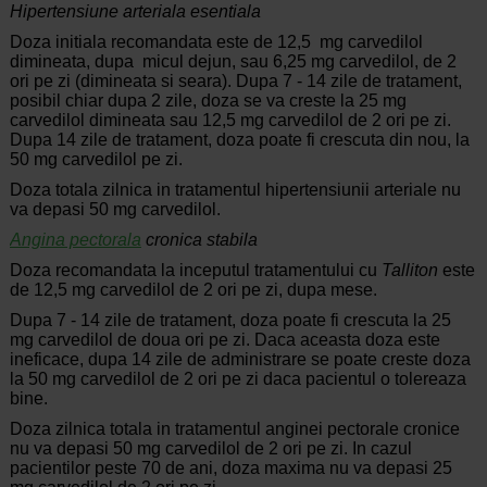
Hipertensiune arteriala esentiala
Doza initiala recomandata este de 12,5 mg carvedilol
dimineata, dupa micul dejun, sau 6,25 mg carvedilol, de 2
ori pe zi (dimineata si seara). Dupa 7 - 14 zile de tratament,
posibil chiar dupa 2 zile, doza se va creste la 25 mg
carvedilol dimineata sau 12,5 mg carvedilol de 2 ori pe zi.
Dupa 14 zile de tratament, doza poate fi crescuta din nou, la
50 mg carvedilol pe zi.
Doza totala zilnica in tratamentul hipertensiunii arteriale nu
va depasi 50 mg carvedilol.
Angina pectorala
cronica stabila
Doza recomandata la inceputul tratamentului cu
Talliton
este
de 12,5 mg carvedilol de 2 ori pe zi, dupa mese.
Dupa 7 - 14 zile de tratament, doza poate fi crescuta la 25
mg carvedilol de doua ori pe zi. Daca aceasta doza este
ineficace, dupa 14 zile de administrare se poate creste doza
la 50 mg carvedilol de 2 ori pe zi daca pacientul o tolereaza
bine.
Doza zilnica totala in tratamentul anginei pectorale cronice
nu va depasi 50 mg carvedilol de 2 ori pe zi. In cazul
pacientilor peste 70 de ani, doza maxima nu va depasi 25