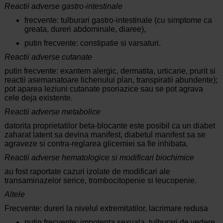
Reactii adverse gastro-intestinale
frecvente: tulburari gastro-intestinale (cu simptome ca
greata, dureri abdominale, diaree),
putin frecvente: constipatie si varsaturi.
Reactii adverse cutanate
putin frecvente: exantem alergic, dermatita, urticarie, prurit si
reactii asemanatoare lichenului plan, transpiratii abundente);
pot aparea leziuni cutanate psoriazice sau se pot agrava
cele deja existente.
Reactii adverse metabolice
datorita proprietatilor beta-blocante este posibil ca un diabet
zaharat latent sa devina manifest, diabetul manifest sa se
agraveze si contra-reglarea glicemiei sa fie inhibata.
Reactii adverse hematologice si modificari biochimice
au fost raportate cazuri izolate de modificari ale
transaminazelor serice, trombocitopenie si leucopenie.
Altele
Frecvente: dureri la nivelul extremitatilor, lacrimare redusa
putin frecvente: impotenta sexuala, tulburari de vedere