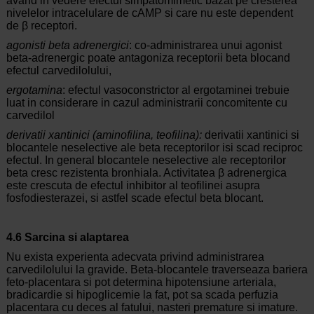
avand in vedere efectul simpatomimetic bazat pe cresterea
nivelelor intracelulare de cAMP si care nu este dependent
de β receptori.
agonisti beta adrenergici
: co-administrarea unui agonist
beta-adrenergic poate antagoniza receptorii beta blocand
efectul carvedilolului,
ergotamina
: efectul vasoconstrictor al ergotaminei trebuie
luat in considerare in cazul administrarii concomitente cu
carvedilol
derivatii xantinici (aminofilina, teofilina):
derivatii xantinici si
blocantele neselective ale beta receptorilor isi scad reciproc
efectul. In general blocantele neselective ale receptorilor
beta cresc rezistenta bronhiala. Activitatea β adrenergica
este crescuta de efectul inhibitor al teofilinei asupra
fosfodiesterazei, si astfel scade efectul beta blocant.
4.6 Sarcina si alaptarea
Nu exista experienta adecvata privind administrarea
carvedilolului la gravide. Beta-blocantele traverseaza bariera
feto-placentara si pot determina hipotensiune arteriala,
bradicardie si hipoglicemie la fat, pot sa scada perfuzia
placentara cu deces al fatului, nasteri premature si imature.