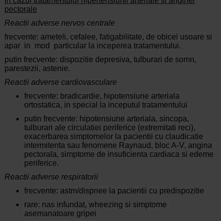
In cazul tratamentului hipertensiunii arteriale si anginei
pectorale
Reactii adverse nervos centrale
frecvente: ameteli, cefalee, fatigabilitate, de obicei usoare si
apar in mod particular la inceperea tratamentului.
putin frecvente: dispozitie depresiva, tulburari de somn,
parestezii, astenie.
Reactii adverse cardiovasculare
frecvente: bradicardie, hipotensiune arteriala
ortostatica, in special la inceputul tratamentului
putin frecvente: hipotensiune arteriala, sincopa,
tulburari ale circulatiei periferice (extremitati reci),
exacerbarea simptomelor la pacientii cu claudicatie
intermitenta sau fenomene Raynaud, bloc A-V, angina
pectorala, simptome de insuficienta cardiaca si edeme
periferice.
Reactii adverse respiratorii
frecvente: astm/dispnee la pacientii cu predispozitie
rare: nas infundat, wheezing si simptome
asemanatoare gripei