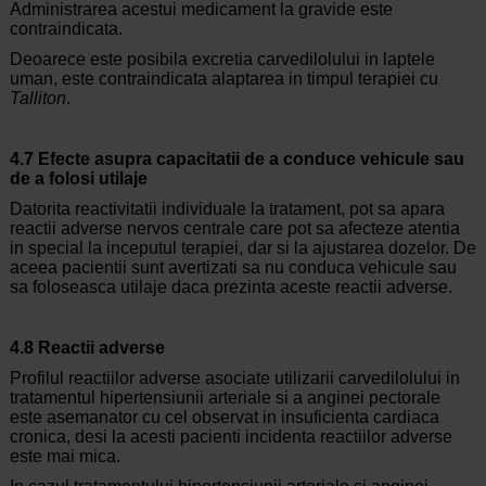
Administrarea acestui medicament la gravide este
contraindicata.
Deoarece este posibila excretia carvedilolului in laptele
uman, este contraindicata alaptarea in timpul terapiei cu
Talliton
.
4.7 Efecte asupra capacitatii de a conduce vehicule sau
de a folosi utilaje
Datorita reactivitatii individuale la tratament, pot sa apara
reactii adverse nervos centrale care pot sa afecteze atentia
in special la inceputul terapiei, dar si la ajustarea dozelor. De
aceea pacientii sunt avertizati sa nu conduca vehicule sau
sa foloseasca utilaje daca prezinta aceste reactii adverse.
4.8 Reactii adverse
Profilul reactiilor adverse asociate utilizarii carvedilolului in
tratamentul hipertensiunii arteriale si a anginei pectorale
este asemanator cu cel observat in insuficienta cardiaca
cronica, desi la acesti pacienti incidenta reactiilor adverse
este mai mica.