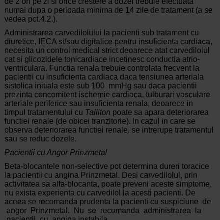
de 2 ori pe zi si orice crestere a dozei trebuie efectuata
numai dupa o perioada minima de 14 zile de tratament (a se
vedea pct.4.2.).
Administrarea carvedilolului la pacienti sub tratament cu
diuretice, IECA si/sau digitalice pentru insuficienta cardiaca,
necesita un control medical strict deoarece atat carvedilolul
cat si glicozidele tonicardiace incetinesc conductia atrio-
ventriculara. Functia renala trebuie controlata frecvent la
pacientii cu insuficienta cardiaca daca tensiunea arteriala
sistolica initiala este sub 100 mmHg sau daca pacientii
prezinta concomitent ischemie cardiaca, tulburari vasculare
arteriale periferice sau insuficienta renala, deoarece in
timpul tratamentului cu
Talliton
poate sa apara deteriorarea
functiei renale (de obicei tranzitorie). In cazul in care se
observa deteriorarea functiei renale, se intrerupe tratamentul
sau se reduc dozele.
Pacientii cu Angor Prinzmetal
Beta-blocantele non-selective pot determina dureri toracice
la pacientii cu angina Prinzmetal. Desi carvedilolul, prin
activitatea sa alfa-blocanta, poate preveni aceste simptome,
nu exista experienta cu carvedilol la acesti pacienti. De
aceea se recomanda prudenta la pacienti cu suspiciune de
angor Prinzmetal. Nu se recomanda administrarea la
pacientii cu angina instabila.