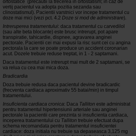
ortostatice (precautii la trecerea in ortostatism; in caz de
vertij pacientul va adopta pozitia sezanda sau
clinostatismul). Pacientii varstnici vor incepe tratamentul cu
doze mai mici (vezi pct. 4.2
Doze si mod de administrare
).
Intreruperea tratamentului
: daca tratamentul cu carvedilol
(sau alte beta blocante) este brusc intrerupt, pot apare
transpiratie, tahicardie, dispnee, agravarea anginei
pectorale. Pacientii cei mai expusi la risc sunt cei cu angina
pectorala la care se poate produce un accident coronarian
acut. Dozele trebuie reduse treptat, in 1 - 2 saptamani.
Daca tratamentul este intrerupt mai mult de 2 saptamani, se
va relua cu cea mai mica doza.
Bradicardia
Doza trebuie redusa daca pacientul devine bradicardic
(frecventa cardiaca aproximativ 55 batai/min) in timpul
tratamentului.
Insuficienta cardiaca cronica
: Daca
Talliton
este administrat
pentru tratamentul hipertensiunii arteriale sau anginei
pectorale la pacientii care prezinta si insuficienta cardiaca,
inceperea tratamentului cu
Talliton
trebuie efectuat dupa
schema recomandata pentru tratamentul insuficientei
cardiace: doza initiala nu trebuie sa depaseasca 3,125 mg