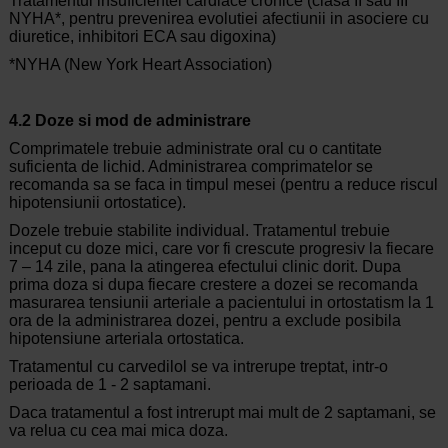
Tratamentul insuficientei cardiace cronice (clasa II sau III
NYHA*, pentru prevenirea evolutiei afectiunii in asociere cu
diuretice, inhibitori ECA sau digoxina)
*NYHA (New York Heart Association)
4.2 Doze si mod de administrare
Comprimatele trebuie administrate oral cu o cantitate
suficienta de lichid. Administrarea comprimatelor se
recomanda sa se faca in timpul mesei (pentru a reduce riscul
hipotensiunii ortostatice).
Dozele trebuie stabilite individual. Tratamentul trebuie
inceput cu doze mici, care vor fi crescute progresiv la fiecare
7 – 14 zile, pana la atingerea efectului clinic dorit. Dupa
prima doza si dupa fiecare crestere a dozei se recomanda
masurarea tensiunii arteriale a pacientului in ortostatism la 1
ora de la administrarea dozei, pentru a exclude posibila
hipotensiune arteriala ortostatica.
Tratamentul cu carvedilol se va intrerupe treptat, intr-o
perioada de 1 - 2 saptamani.
Daca tratamentul a fost intrerupt mai mult de 2 saptamani, se
va relua cu cea mai mica doza.