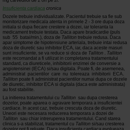
mg carvedilol de 2 ori pe zi.
Insuficienta cardiaca
cronica
Dozele trebuie individualizate. Pacientul trebuie sa fie sub
monitorizare medicala atenta in primele 2 - 3 ore dupa doza
initiala si dupa fiecare crestere a dozei, iar toleranta la
medicament trebuie testata. Daca apare bradicardie (puls
sub 55 batai/min.), doza de
Talliton
trebuie redusa. Daca
apar simptome de hipotensiune arteriala, trebuie intai redusa
doza de diuretic sau inhibitor ECA, iar, daca aceste masuri
sunt insuficiente, se va reduce si doza de
Talliton
.
Talliton
este recomandat a fi utilizat in completarea tratamentului
standard, ca diureticele, inhibitorii enzimei de conversie a
angiotensinei (IECA) si/sau digitala. Poate fi, de asemenea,
administrat pacientilor care nu tolereaza inhibitorii ECA.
Talliton
poate fi administrat pacientilor numai dupa ce dozele
de diuretic, inhibitor ECA si digitala (daca este administrata)
au fost stabilite.
La initierea tratamentului cu
Talliton
sau dupa cresterea
dozelor, poate aparea o agravare temporara a insuficientei
cardiace. In acest caz, trebuie crescuta doza de diuretic.
Uneori este necesara reducerea temporara a dozei de
Talliton
sau chiar intreruperea tratamentului. Cand starea
clinica s-a stabilizat, tratamentul cu
Talliton
si/sau cresterea
dozelor pot fi reluate. Daca insuficienta cardiaca evolueaza