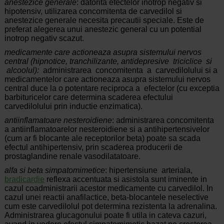
anestezice generale
: datorita efectelor inotrop negativ si
hipotensiv, utilizarea concomitenta de carvedilol si
anestezice generale necesita precautii speciale. Este de
preferat alegerea unui anestezic general cu un potential
inotrop negativ scazut.
medicamente care actioneaza asupra sistemului nervos
central (hipnotice, tranchilizante, antidepresive triciclice si
alcoolul):
administrarea concomitenta a carvedilolului si a
medicamentelor care actioneaza asupra sistemului nervos
central duce la o potentare reciproca a efectelor (cu exceptia
barbituricelor care determina scaderea efectului
carvedilolului prin inductie enzimatica).
antiinflamatoare nesteroidiene
: administrarea concomitenta
a antiinflamatoarelor nesteroidiene si a antihipertensivelor
(cum ar fi blocante ale receptorilor beta) poate sa scada
efectul antihipertensiv, prin scaderea producerii de
prostaglandine renale vasodilatatoare.
alfa si beta simpatomimetice
: hipertensiune arteriala,
bradicardie
reflexa accentuata si asistola sunt iminente in
cazul coadministrarii acestor medicamente cu carvedilol. In
cazul unei reactii anafilactice, beta-blocantele neselective
cum este carvedilolul pot determina rezistenta la adrenalina.
Administrarea glucagonului poate fi utila in cateva cazuri,