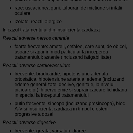
rare: uscaciunea gurii, tulburari de mictiune si iritatii
oculare
izolate: reactii alergice
In cazul tratamentului din insuficienta cardiaca
Reactii adverse nervos centrale
foarte frecvente: ameteli, cefalee, care sunt, de obicei,
usoare si apar in mod particular la inceperea
tratamentului; astenie (incluzand fatigabilitate)
Reactii adverse cardiovasculare
frecvente: bradicardie, hipotensiune arteriala
ortostatica, hipotensiune arteriala, edeme (incluzand
edeme generalizate, declive, genitale, la nivelul
picioarelor), hipervolemie si supraincarcare lichidiana
in special la inceputul tratamentului
putin frecvente: sincopa (incluzand presincopa), bloc
A-V si insuficienta cardiaca in timpul cresterii
progresive a dozei
Reactii adverse digestive
frecvente: greata, varsaturi, diaree