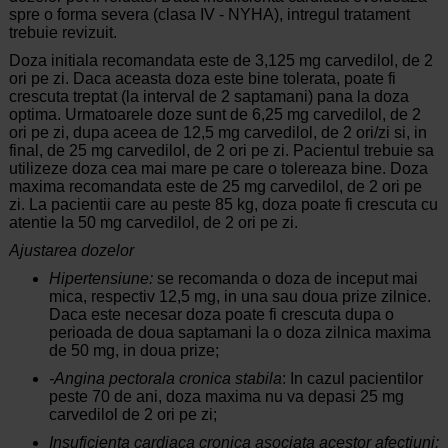
spre o forma severa (clasa IV - NYHA), intregul tratament
trebuie revizuit.
Doza initiala recomandata este de 3,125 mg carvedilol, de 2
ori pe zi. Daca aceasta doza este bine tolerata, poate fi
crescuta treptat (la interval de 2 saptamani) pana la doza
optima. Urmatoarele doze sunt de 6,25 mg carvedilol, de 2
ori pe zi, dupa aceea de 12,5 mg carvedilol, de 2 ori/zi si, in
final, de 25 mg carvedilol, de 2 ori pe zi. Pacientul trebuie sa
utilizeze doza cea mai mare pe care o tolereaza bine. Doza
maxima recomandata este de 25 mg carvedilol, de 2 ori pe
zi. La pacientii care au peste 85 kg, doza poate fi crescuta cu
atentie la 50 mg carvedilol, de 2 ori pe zi.
Ajustarea dozelor
Hipertensiune:
se recomanda o doza de inceput mai
mica, respectiv 12,5 mg, in una sau doua prize zilnice.
Daca este necesar doza poate fi crescuta dupa o
perioada de doua saptamani la o doza zilnica maxima
de 50 mg, in doua prize;
-Angina pectorala cronica stabila
: In cazul pacientilor
peste 70 de ani, doza maxima nu va depasi 25 mg
carvedilol de 2 ori pe zi;
Insuficienta cardiaca cronica asociata acestor afectiuni: