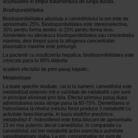
acumularea in timpul tratamentului de lunga durata.
Biodisponibilitatea
Biodisponibilitatea absoluta a carvedilolului la om este de
aproximativ 25%. Biodisponibilitatea este stereoselectiva,
30% pentru forma dextro- si 15% pentru forma levo.
Alimentele nu afecteaza biodisponibilitatea sau concentratia
maxima, desi timpul pana la atingerea concentratiei
plasmatice maxime este prelungit.
La pacientii cu insuficienta hepatica, biodisponibilitatea este
crescuta pana la 80% datorita
scaderii efectului de prim pasaj hepatic.
Metabolizare
La toate speciile studiate, cat si la oameni, carvedilolul este
metabolizat extensiv intr-o varietate de metaboliti care sunt
in principal eliminati prin bila. Efectul primului pasaj dupa
administrarea orala atinge pana la 60-75%. Demetilarea si
hidroxilarea la nivelul inelului fenol produce 3 metaboliti cu
activitate beta-blocanta. In baza studiilor preclinice,
metabolitul 4'- hidroxifenol este beta-blocant de aproximativ
13 ori mai puternic decat carvedilolul. In comparatie cu
carvedilolul, cei trei metaboliti activi exercita o activitate
vasodilatatoare slaba. La om, concentratiile lor sunt de