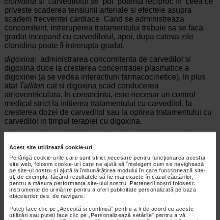
clonidina
si carvedilolul se pot potenta reciproc in ceea ce
priveste scaderea tensiunii arteriale si efectele asupra
scaderii frecventei cardiace. Cand se administreaza
concomitent, intreruperea tratamentului trebuie sa se faca
gradat incepand cu carvedilolul, apoi, dupa cateva zile
clonidina poate fi intrerupta gradat.
digoxina:
administrarea concomitenta de carvedilol si
digoxina duce la cresterea concentratiei plasmatice a
digoxinei (a se vedea interactiuni farmacocinetice). In plus
atat
Talliton
cat si digoxina scad conducerea
atrioventriculara. In consecinta, este necesar un control
medical strict la initierea tratamentului cu carvedilol, la
cresterea dozei de carvedilol sau la oprirea tratamentului cu
carvedilol in timpul terapiei cu digoxina.
blocante ale canalelor de calciu si antiaritmice
: tensiunea
arteriala, frecventa cardiaca si monitorizarea
Acest site utilizează cookie-uri
electrocardiografica este necesara in cazul co-administrarii
Pe lângă cookie-urile care sunt strict necesare pentru funcționarea acestui
de carvedilol cu blocante ale canalelor de calciu (in special
site web, folosim cookie-uri care ne ajută să înțelegem cum se navighează
cu verapamilul sau diltiazem) sau un agent antiaritmic (mai
pe site-ul nostru și ajută la îmbunătățirea modului în care funcționează site-
ul, de exemplu, făcând rezultatele să fie mai exacte în cazul căutărilor,
ales in cazul antiaritmicelor de clasa I de medicamente).
pentru a măsura performanța site-ului nostru. Partenerii noștri folosesc
Administrarea concomitenta intravenoasa a acestora cu
instrumente de urmărire pentru a oferi publicitate personalizată pe baza
carvedilolul este contraindicata (vezi pct 4.3).
obiceiurilor dvs. de navigare.
Puteți face clic pe „Acceptă si continuă” pentru a fi de acord cu aceste
Desi asocierea de medicamente de tipul dihidropiridinelor cu
utilizări sau puteți face clic pe „Personalizează setările” pentru a vă
blocante ale canalelor de calciu si cu beta-blocante este in