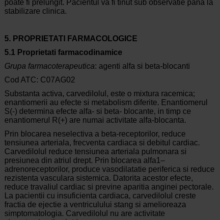
poate fi prelungit. Pacientul va fi tinut sub observatie pana la
stabilizare clinica.
5. PROPRIETATI FARMACOLOGICE
5.1 Proprietati farmacodinamice
Grupa farmacoterapeutica
: agenti alfa si beta-blocanti
Cod ATC: C07AG02
Substanta activa, carvedilolul, este o mixtura racemica;
enantiomerii au efecte si metabolism diferite. Enantiomerul
S(-) determina efecte alfa- si beta- blocante, in timp ce
enantiomerul R(+) are numai activitate alfa-blocanta.
Prin blocarea neselectiva a beta-receptorilor, reduce
tensiunea arteriala, frecventa cardiaca si debitul cardiac.
Carvedilolul reduce tensiunea arteriala pulmonara si
presiunea din atriul drept. Prin blocarea alfa1–
adrenoreceptorilor, produce vasodilatatie periferica si reduce
rezistenta vasculara sistemica. Datorita acestor efecte,
reduce travaliul cardiac si previne aparitia anginei pectorale.
La pacientii cu insuficienta cardiaca, carvedilolul creste
fractia de ejectie a ventriculului stang si amelioreaza
simptomatologia. Carvedilolul nu are activitate