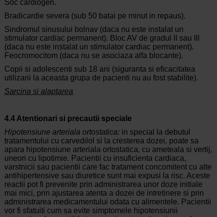
Soc cardiogen.
Bradicardie severa (sub 50 batai pe minut in repaus).
Sindromul sinusului bolnav (daca nu este instalat un
stimulator cardiac permanent). Bloc AV de gradul II sau III
(daca nu este instalat un stimulator cardiac permanent).
Feocromocitom (daca nu se asociaza alfa blocante).
Copii si adolescenti sub 18 ani (siguranta si eficacitatea
utilizarii la aceasta grupa de pacienti nu au fost stabilite).
Sarcina si alaptarea
4.4 Atentionari si precautii speciale
Hipotensiune arteriala ortostatica:
in special la debutul
tratamentului cu carvedilol si la cresterea dozei, poate sa
apara hipotensiune arteriala ortostatica, cu ameteala si vertij,
uneori cu lipotimie. Pacientii cu insuficienta cardiaca,
varstnicii sau pacientii care fac tratament concomitent cu alte
antihipertensive sau diuretice sunt mai expusi la risc. Aceste
reactii pot fi prevenite prin administrarea unor doze initiale
mai mici, prin ajustarea atenta a dozei de intretinere si prin
administrarea medicamentului odata cu alimentele. Pacientii
vor fi sfatuiti cum sa evite simptomele hipotensiunii