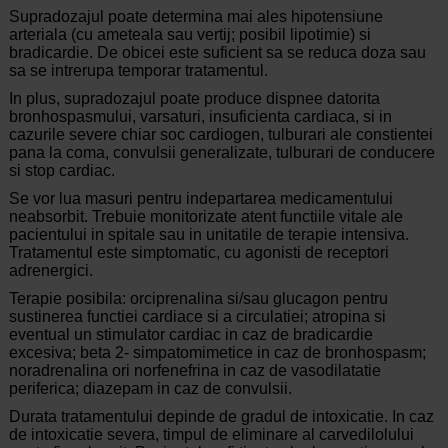
Supradozajul poate determina mai ales hipotensiune
arteriala (cu ameteala sau vertij; posibil lipotimie) si
bradicardie. De obicei este suficient sa se reduca doza sau
sa se intrerupa temporar tratamentul.
In plus, supradozajul poate produce dispnee datorita
bronhospasmului, varsaturi, insuficienta cardiaca, si in
cazurile severe chiar soc cardiogen, tulburari ale constientei
pana la coma, convulsii generalizate, tulburari de conducere
si stop cardiac.
Se vor lua masuri pentru indepartarea medicamentului
neabsorbit. Trebuie monitorizate atent functiile vitale ale
pacientului in spitale sau in unitatile de terapie intensiva.
Tratamentul este simptomatic, cu agonisti de receptori
adrenergici.
Terapie posibila: orciprenalina si/sau glucagon pentru
sustinerea functiei cardiace si a circulatiei; atropina si
eventual un stimulator cardiac in caz de bradicardie
excesiva; beta 2- simpatomimetice in caz de bronhospasm;
noradrenalina ori norfenefrina in caz de vasodilatatie
periferica; diazepam in caz de convulsii.
Durata tratamentului depinde de gradul de intoxicatie. In caz
de intoxicatie severa, timpul de eliminare al carvedilolului