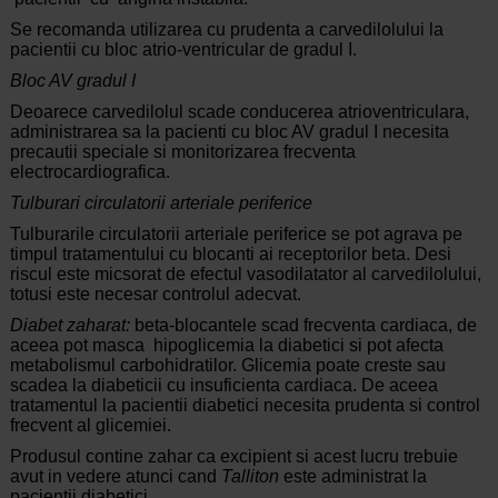
Se recomanda utilizarea cu prudenta a carvedilolului la
pacientii cu bloc atrio-ventricular de gradul I.
Bloc AV gradul I
Deoarece carvedilolul scade conducerea atrioventriculara,
administrarea sa la pacienti cu bloc AV gradul I necesita
precautii speciale si monitorizarea frecventa
electrocardiografica.
Tulburari circulatorii arteriale periferice
Tulburarile circulatorii arteriale periferice se pot agrava pe
timpul tratamentului cu blocanti ai receptorilor beta. Desi
riscul este micsorat de efectul vasodilatator al carvedilolului,
totusi este necesar controlul adecvat.
Diabet zaharat:
beta-blocantele scad frecventa cardiaca, de
aceea pot masca hipoglicemia la diabetici si pot afecta
metabolismul carbohidratilor. Glicemia poate creste sau
scadea la diabeticii cu insuficienta cardiaca. De aceea
tratamentul la pacientii diabetici necesita prudenta si control
frecvent al glicemiei.
Produsul contine zahar ca excipient si acest lucru trebuie
avut in vedere atunci cand
Talliton
este administrat la
pacientii diabetici.