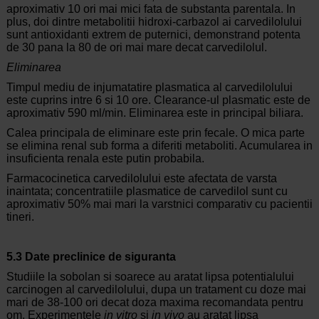
aproximativ 10 ori mai mici fata de substanta parentala. In
plus, doi dintre metabolitii hidroxi-carbazol ai carvedilolului
sunt antioxidanti extrem de puternici, demonstrand potenta
de 30 pana la 80 de ori mai mare decat carvedilolul.
Eliminarea
Timpul mediu de injumatatire plasmatica al carvedilolului
este cuprins intre 6 si 10 ore. Clearance-ul plasmatic este de
aproximativ 590 ml/min. Eliminarea este in principal biliara.
Calea principala de eliminare este prin fecale. O mica parte
se elimina renal sub forma a diferiti metaboliti. Acumularea in
insuficienta renala este putin probabila.
Farmacocinetica carvedilolului este afectata de varsta
inaintata; concentratiile plasmatice de carvedilol sunt cu
aproximativ 50% mai mari la varstnici comparativ cu pacientii
tineri.
5.3 Date preclinice de siguranta
Studiile la sobolan si soarece au aratat lipsa potentialului
carcinogen al carvedilolului, dupa un tratament cu doze mai
mari de 38-100 ori decat doza maxima recomandata pentru
om. Experimentele
in vitro
si
in vivo
au aratat lipsa