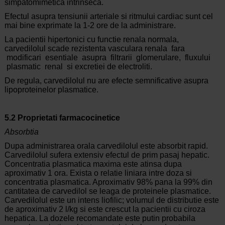
simpatomimetica intrinseca.
Efectul asupra tensiunii arteriale si ritmului cardiac sunt cel
mai bine exprimate la 1-2 ore de la administrare.
La pacientii hipertonici cu functie renala normala,
carvedilolul scade rezistenta vasculara renala fara
modificari esentiale asupra filtrarii glomerulare, fluxului
plasmatic renal si excretiei de electroliti.
De regula, carvedilolul nu are efecte semnificative asupra
lipoproteinelor plasmatice.
5.2 Proprietati farmacocinetice
Absorbtia
Dupa administrarea orala carvedilolul este absorbit rapid.
Carvedilolul sufera extensiv efectul de prim pasaj hepatic.
Concentratia plasmatica maxima este atinsa dupa
aproximativ 1 ora. Exista o relatie liniara intre doza si
concentratia plasmatica. Aproximativ 98% pana la 99% din
cantitatea de carvedilol se leaga de proteinele plasmatice.
Carvedilolul este un intens liofilic; volumul de distributie este
de aproximativ 2 l/kg si este crescut la pacientii cu ciroza
hepatica. La dozele recomandate este putin probabila