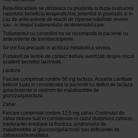
Beta-blocantele se utilizeaza cu prudenta si dupa evaluarea
raportului beneficiu terapeutic/risc potential in psoriazis si in
caz de antecedente de reactii de hipersensibilitate severe
sau in timpul tratamentului de desensibilizare.
Tratamentul cu carvedilol nu se recomanda la pacientii cu
antecedente de trombocitopenie.
Se vor lua precautii in acidoza metabolica severa.
Purtatorii de lentile de contact trebuie avertizati despre riscul
scaderii secretiei lacrimale.
Lactoza
Fiecare comprimat contine 50 mg lactoza. Aceasta cantitate
trebuie luata in consideratie la pacientii cu deficit de lactaza,
galactosemie si sindrom de malabsorbtie de
glucoza/galactoza.
Zahar
Fiecare comprimat contine 12,5 mg zahar. Continutul de
zahar trebuie luat in considerare in cazul diabetului zaharat,
intolerantei ereditare la fructoza, sindromului de
malabsorbtie al glucozei/galactozei sau deficientei de
zaharaza/isomaltaza.