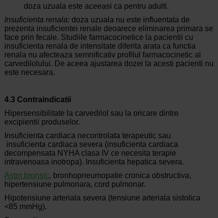
doza uzuala este aceeasi ca pentru adulti.
Insuficienta renala:
doza uzuala nu este influentata de
prezenta insuficientei renale deoarece eliminarea primara se
face prin fecale. Studiile farmacocinetice la pacientii cu
insuficienta renala de intensitate diferita arata ca functia
renala nu afecteaza semnificativ profilul farmacocinetic al
carvedilolului. De aceea ajustarea dozei la acesti pacienti nu
este necesara.
4.3 Contraindicatii
Hipersensibilitate la carvedilol sau la oricare dintre
excipientii produselor.
Insuficienta cardiaca necontrolata terapeutic sau
insuficienta cardiaca severa (insuficienta cardiaca
decompensata NYHA clasa IV ce necesita terapie
intravenoasa inotropa). Insuficienta hepatica severa.
Astm bronsic
, bronhopneumopatie cronica obstructiva,
hipertensiune pulmonara, cord pulmonar.
Hipotensiune arteriala severa (tensiune arteriala sistolica
<85 mmHg).