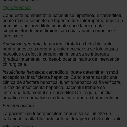
Hipertiroidism
Cand este administrat la pacienti cu hipertiroidie carvedilolul
poate masca semnele de hipertiroidie. Intreruperea brusca a
administrarii carvedilolului poate duce la recurenta
simptomelor de hipertiroidie sau chiar aparitia unor crize
tireotoxice.
Anestezie generala:
la pacientii tratati cu beta-blocante,
pentru anestezia generala, este necesar sa se foloseasca
narcotice cu efect inotropic minim sau sa se intrerupa
(gradat) tratamentul cu beta-blocante inainte de interventia
chirurgicala.
Insuficienta hepatica:
carvedilolul poate determina in mod
exceptional insuficienta hepatica. Cand apare suspiciune
clinica de afectare hepatica, functia hepatica va fi verificata.
In caz de insuficienta hepatica, pacientul trebuie sa
intrerupa tratamentul cu carvedilol. De regula, functia
hepatica se normalizeaza dupa intreruperea tratamentului.
Feocromocitom
La pacientii cu feocromocitom trebuie sa se initieze un
tratament cu alfa-blocante anterior terapiei cu beta-blocante.
Alte atentionari