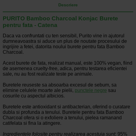
Descriere
PURITO Bamboo Charcoal Konjac Burete
pentru fata - Catena
Daca va confruntati cu ten sensibil, Purito vine in ajutorul
dumneavoastra si aduce un plus de noutate procesului de
ingrijire a fetei, datorita noului burete pentru fata Bamboo
Charcoal.
Acest burete de fata, realizat manual, este 100% vegan, fiind
de asemenea cruelty-free, adica, pentru testarea eficientei
sale, nu au fost realizate teste pe animale.
Buretele reuseste sa absoarba excesul de sebum, sa
elimine celulele moarte ale pielii,
punctele negre
sau
cosurile cu aspectul albicios.
Buretele este antioxidant si antibacterian, oferind o curatare
dubla si profunda a tenului. Buretele pentru fata Bamboo
Charcoal ofera si o exfoliere a tenului, pielea ramanand
catifelata si fina la atingere.
Ingredientele folosite pentru realizarea acestuia sunt
: 95%