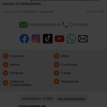
numara si meteorismul,…
Timp de citire:
6 minute, 3 secunde
26 iulie 2026
infoline@catena.ro
CallCenter
Despre Noi
Oferte
Articole
Cum Rezerv
Prospecte
Cariere
Politica De
Toate Marcile
Confidentialitate
www.catena.ro - © 2026
Vezi varianta desktop
CATENA PHARMA SRL