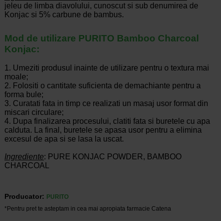
jeleu de limba diavolului, cunoscut si sub denumirea de
Konjac si 5% carbune de bambus.
Mod de utilizare PURITO Bamboo Charcoal
Konjac:
1. Umeziti produsul inainte de utilizare pentru o textura mai
moale;
2. Folositi o cantitate suficienta de demachiante pentru a
forma bule;
3. Curatati fata in timp ce realizati un masaj usor format din
miscari circulare;
4. Dupa finalizarea procesului, clatiti fata si buretele cu apa
calduta. La final, buretele se apasa usor pentru a elimina
excesul de apa si se lasa la uscat.
Ingrediente
: PURE KONJAC POWDER, BAMBOO
CHARCOAL
Producator:
PURITO
*Pentru pret te asteptam in cea mai apropiata farmacie Catena