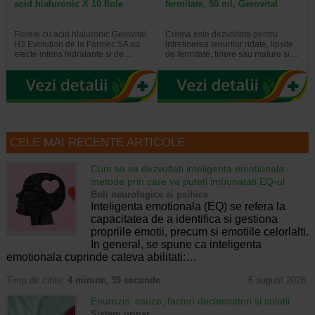
acid hialuronic X 10 fiole
fermitate, 50 ml, Gerovital
Fiolele cu acid hialuronic Gerovital
Crema este dezvoltata pentru
H3 Evolution de la Farmec SA au
intretinerea tenurilor ridate, lipsite
efecte intens hidratante si de…
de fermitate, tinere sau mature si…
CELE MAI RECENTE ARTICOLE
Cum sa va dezvoltati inteligenta emotionala:
metode prin care va puteti imbunatati EQ-ul
Boli neurologice si psihice
Inteligenta emotionala (EQ) se refera la
capacitatea de a identifica si gestiona
propriile emotii, precum si emotiile celorlalti.
In general, se spune ca inteligenta
emotionala cuprinde cateva abilitati:…
Timp de citire:
4 minute, 39 secunde
6 august 2026
Enurezis: cauze, factori declansatori si solutii
Sistem urinar