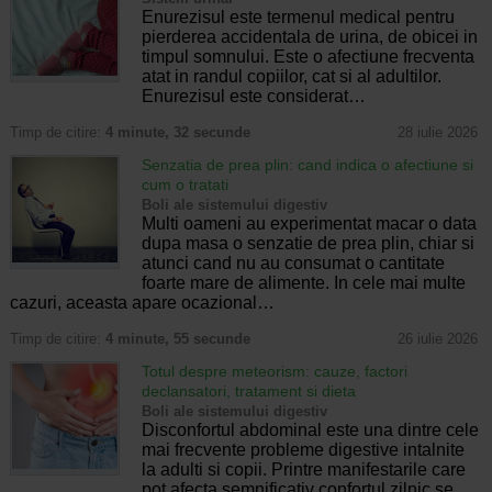
Enurezisul este termenul medical pentru
pierderea accidentala de urina, de obicei in
timpul somnului. Este o afectiune frecventa
atat in randul copiilor, cat si al adultilor.
Enurezisul este considerat…
Timp de citire:
4 minute, 32 secunde
28 iulie 2026
Senzatia de prea plin: cand indica o afectiune si
cum o tratati
Boli ale sistemului digestiv
Multi oameni au experimentat macar o data
dupa masa o senzatie de prea plin, chiar si
atunci cand nu au consumat o cantitate
foarte mare de alimente. In cele mai multe
cazuri, aceasta apare ocazional…
Timp de citire:
4 minute, 55 secunde
26 iulie 2026
Totul despre meteorism: cauze, factori
declansatori, tratament si dieta
Boli ale sistemului digestiv
Disconfortul abdominal este una dintre cele
mai frecvente probleme digestive intalnite
la adulti si copii. Printre manifestarile care
pot afecta semnificativ confortul zilnic se