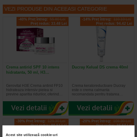
VEZI PRODUSE DIN ACEEASI CATEGORIE
-40% Preț întreg:
55.80 Lei
-14% Preț întreg:
110.10 Lei
Preț redus: 33.48 Lei
Preț redus: 94.42 Lei
Crema antirid SPF 10 intens
Ducray Kelual DS crema 40ml
hidratanta, 50 ml, H3…
Gerovital H3E Crema antirid FP10
Crema keratoreductoare Ducray
hidrateaza intensiv pielea si
este o crema calmanta
previne aparitia ridurilor, oferind…
recomandata pentru tratarea…
-30% Preț întreg:
129,30 Lei
-20% Preț întreg:
108.30 Lei
Preț redus: 90.51 Lei
Preț redus: 86.64 Lei
Acest site utilizează cookie-uri