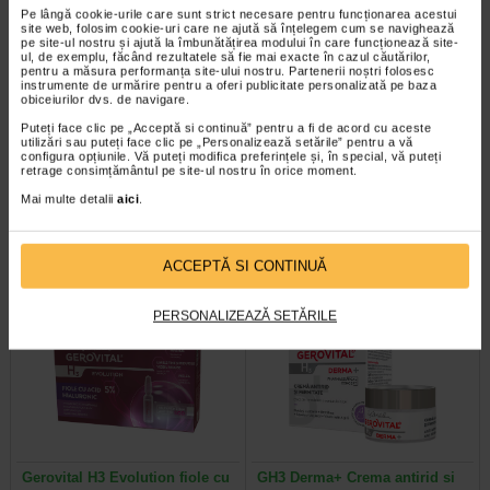
Pe lângă cookie-urile care sunt strict necesare pentru funcționarea acestui
site web, folosim cookie-uri care ne ajută să înțelegem cum se navighează
pe site-ul nostru și ajută la îmbunătățirea modului în care funcționează site-
ul, de exemplu, făcând rezultatele să fie mai exacte în cazul căutărilor,
pentru a măsura performanța site-ului nostru. Partenerii noștri folosesc
instrumente de urmărire pentru a oferi publicitate personalizată pe baza
obiceiurilor dvs. de navigare.
Sebium Gel Spumant pentru
Bioderma Sensibio H2O
Puteți face clic pe „Acceptă si continuă” pentru a fi de acord cu aceste
curatarea tenului gras X 500 ml
Solutie Micelara X 500 ml
utilizări sau puteți face clic pe „Personalizează setările” pentru a vă
configura opțiunile. Vă puteți modifica preferințele și, în special, vă puteți
retrage consimțământul pe site-ul nostru în orice moment.
Bioderma Sebium Gel Spumant
Solutia Micelara Sensibio H2O de
este solutia ideala pentru curatarea
la Bioderma este recomandata atat
Mai multe detalii
aici
.
tenului gras. Formula sa…
pentru demachierea tenului cat si…
ACCEPTĂ SI CONTINUĂ
-40% Preț întreg:
77.90 Lei
-40% Preț întreg:
78.20 Lei
PERSONALIZEAZĂ SETĂRILE
Preț redus: 46.74 Lei
Preț redus: 46.92 Lei
Gerovital H3 Evolution fiole cu
GH3 Derma+ Crema antirid si