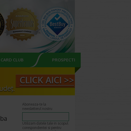
CARD CLUB
PROSPECTE
Aboneaza-te la
newsletterul nostru
oba
Utilizam datele tale in scopul
corespondentei si pentru