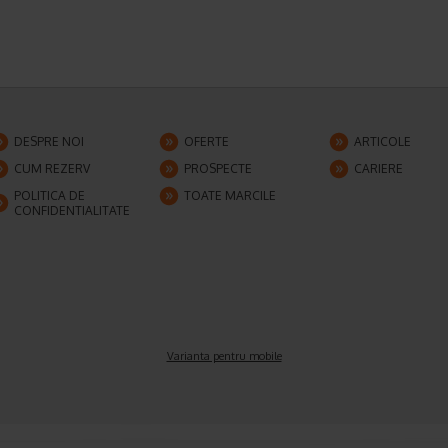
DESPRE NOI
OFERTE
ARTICOLE
CUM REZERV
PROSPECTE
CARIERE
POLITICA DE
TOATE MARCILE
CONFIDENTIALITATE
Varianta pentru mobile