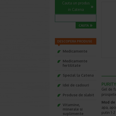
Cauta un produs
in Catena
DESCOPERA PRODUSE
Medicamente
Medicamente
fertilitate
Special la Catena
PURITY 
Idei de cadouri
Gel de f
prospetim
Produse de slabit
Mod de u
Vitamine,
apa, apoi
minerale si
putin 1-
suplimente