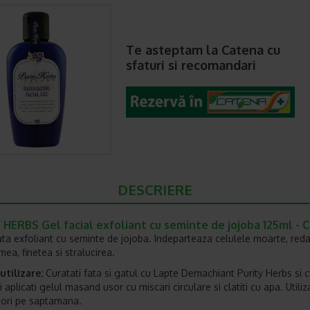
Te asteptam la Catena cu
sfaturi si recomandari
DESCRIERE
HERBS Gel facial exfoliant cu seminte de jojoba 125ml - 
ata exfoliant cu seminte de jojoba. Indeparteaza celulele moarte, redan
ea, finetea si stralucirea.
tilizare:
Curatati fata si gatul cu Lapte Demachiant Purity Herbs si cl
 aplicati gelul masand usor cu miscari circulare si clatiti cu apa. Utiliza
2 ori pe saptamana.