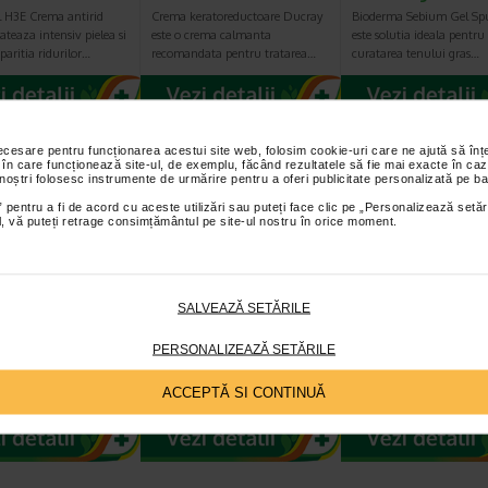
l H3E Crema antirid
Crema keratoreductoare Ducray
Bioderma Sebium Gel S
ateaza intensiv pielea si
este o crema calmanta
este solutia ideala pentru
paritia ridurilor…
recomandata pentru tratarea…
curatarea tenului gras…
eț întreg:
108.30 Lei
-40% Preț întreg:
77.90 Lei
-40% Preț întreg:
78
Preț redus: 86.64 Lei
Preț redus: 46.74 Lei
Preț redus: 4
necesare pentru funcționarea acestui site web, folosim cookie-uri care ne ajută să î
 în care funcționează site-ul, de exemplu, făcând rezultatele să fie mai exacte în caz
 noștri folosesc instrumente de urmărire pentru a oferi publicitate personalizată pe ba
 pentru a fi de acord cu aceste utilizări sau puteți face clic pe „Personalizează setăr
ial, vă puteți retrage consimțământul pe site-ul nostru în orice moment.
rma Sensibio
Gerovital H3
GH3 Derma+ Cr
SALVEAZĂ SETĂRILE
olutie
Evolution fiole cu
antirid si fermit
ara X 500 ml
acid hialuronic X 10…
50 ml, Gerovita
PERSONALIZEAZĂ SETĂRILE
Micelara Sensibio H2O
Fiolele cu acid hialuronic
Crema este dezvoltata pe
oderma este recomandata
Gerovital H3 Evolution de la
intretinerea tenurilor rida
ACCEPTĂ SI CONTINUĂ
tru demachierea…
Farmec SA au efecte intens…
lipsite de fermitate, tiner