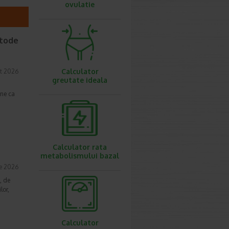
ovulatie
etode
Calculator
t 2026
greutate ideala
une ca
Calculator rata
metabolismului bazal
ie 2026
, de
lor,
Calculator