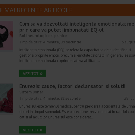
E MAI RECENTE ARTICOLE
Cum sa va dezvoltati inteligenta emotionala: m
prin care va puteti imbunatati EQ-ul
Boli neurologice si psihice
Timp de citire:
4 minute, 39 secunde
6 augus
Inteligenta emotionala (EQ) se refera la capacitatea de a identifica si
gestiona propriile emotii, precum si emotiile celorlalti. In general, se sp
inteligenta emotionala cuprinde cateva abilitati:…
Enurezis: cauze, factori declansatori si solutii
Sistem urinar
Timp de citire:
4 minute, 32 secunde
28 iul
Enurezisul este termenul medical pentru pierderea accidentala de urina
obicei in timpul somnului. Este o afectiune frecventa atat in randul copii
cat si al adultilor. Enurezisul este considerat…