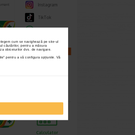
Instagram
pumant
TikTok
Whatsapp
.20 Lei
6.92 Lei
nțelegem cum se navighează pe site-ul
ul căutărilor, pentru a măsura
za obiceiurilor dvs. de navigare.
CALCULATOARE
ile” pentru a vă configura opțiunile. Vă
ema
ate,
Calculator
l
sarcina
ntru
te,
e sau…
Calculator