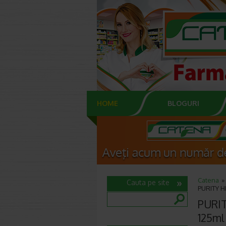
HOME
BLOGURI
Catena
Cauta pe site
PURITY HE
PURIT
125ml