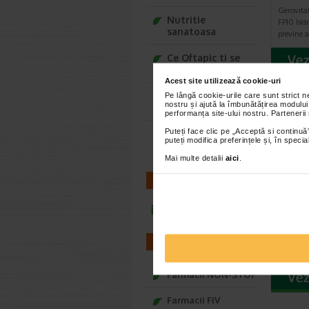
Gerovita
Nutritie
FP10 hidr
sanatoasa
previne a
Ce Oftapic ti se
potriveste
Acest site utilizează cookie-uri
-20% Pr
Adora – Adorabili
Pe lângă cookie-urile care sunt strict 
nostru și ajută la îmbunătățirea modului
din prima clipa
performanța site-ului nostru. Partenerii
Puteți face clic pe „Acceptă si continuă”
Seturi cadou
puteți modifica preferințele și, în spec
Baylis&Harding
Mai multe detalii
aici
.
CONTACT
Biode
H2O S
infoline@catena.ro
Micel
Solutia 
de la Bi
FARMACII
atat pen
Farmacii NON-STOP
Farmacii FIV