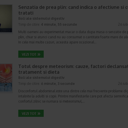
Senzatia de prea plin: cand indica o afectiune si 
tratati
Boli ale sistemului digestiv
Timp de citire:
4 minute, 55 secunde
26 iul
Multi oameni au experimentat macar o data dupa masa o senzatie de 
plin, chiar si atunci cand nu au consumat o cantitate foarte mare de al
In cele mai multe cazuri, aceasta apare ocazional…
Totul despre meteorism: cauze, factori declansat
tratament si dieta
Boli ale sistemului digestiv
Timp de citire:
6 minute, 3 secunde
26 iul
Disconfortul abdominal este una dintre cele mai frecvente probleme di
intalnite la adulti si copii. Printre manifestarile care pot afecta semnifica
confortul zilnic se numara si meteorismul,…