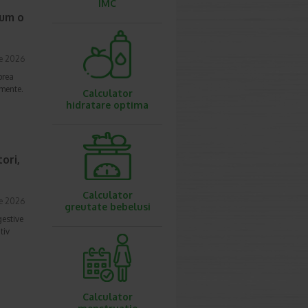
IMC
cum o
ie 2026
prea
imente.
Calculator
hidratare optima
ori,
Calculator
ie 2026
greutate bebelusi
gestive
tiv
Calculator