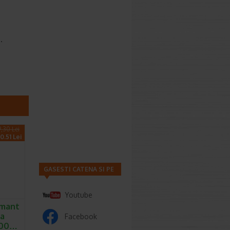
.
9,30 Lei
0.51 Lei
GASESTI CATENA SI PE
Youtube
umant
ea
Facebook
 500…