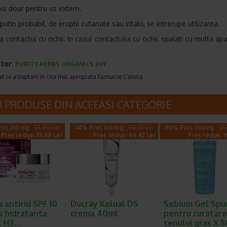
osi doar pentru uz extern.
 putin probabil, de eruptii cutanate sau iritatii, se intrerupe utilizarea.
a contactul cu ochii. In cazul contactului cu ochii, spalati cu multa apa
tor:
PURITY HERBS ORGANICS EHF
et te asteptam in cea mai apropiata farmacie Catena
I PRODUSE DIN ACEEASI CATEGORIE
eț întreg:
55.80 Lei
-14% Preț întreg:
110.10 Lei
-30% Preț întreg:
12
Preț redus: 33.48 Lei
Preț redus: 94.42 Lei
Preț redus: 9
 antirid SPF 10
Ducray Kelual DS
Sebium Gel Sp
s hidratanta,
crema 40ml
pentru curatar
, H3…
tenului gras X