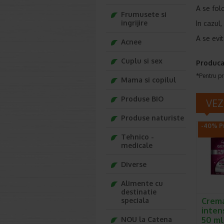
A se fol
Frumusete si
ingrijire
In cazul,
A se evit
Acnee
Cuplu si sex
Produca
*Pentru pr
Mama si copilul
Produse BIO
VEZ
Produse naturiste
-40% Pr
Tehnico -
medicale
Diverse
Alimente cu
destinatie
speciala
Crema
inten
NOU la Catena
50 ml