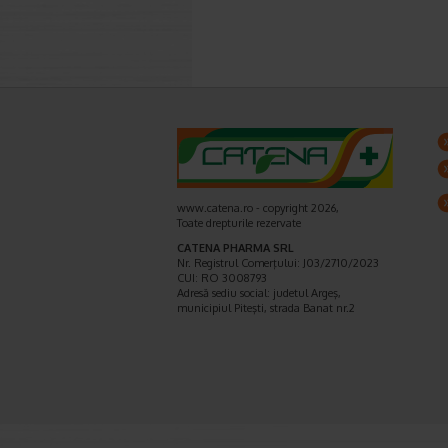
www.catena.ro - copyright 2026,
Toate drepturile rezervate
CATENA PHARMA SRL
Nr. Registrul Comerţului: J03/2710/2023
CUI: RO 3008793
Adresă sediu social: judetul Argeş,
municipiul Piteşti, strada Banat nr.2