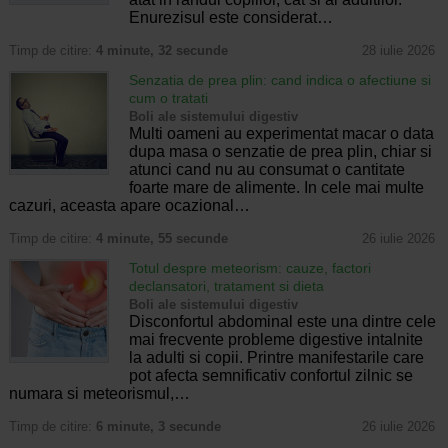
Enurezisul este considerat…
Timp de citire:
4 minute, 32 secunde
28 iulie 2026
Senzatia de prea plin: cand indica o afectiune si
cum o tratati
Boli ale sistemului digestiv
Multi oameni au experimentat macar o data
dupa masa o senzatie de prea plin, chiar si
atunci cand nu au consumat o cantitate
foarte mare de alimente. In cele mai multe
cazuri, aceasta apare ocazional…
Timp de citire:
4 minute, 55 secunde
26 iulie 2026
Totul despre meteorism: cauze, factori
declansatori, tratament si dieta
Boli ale sistemului digestiv
Disconfortul abdominal este una dintre cele
mai frecvente probleme digestive intalnite
la adulti si copii. Printre manifestarile care
pot afecta semnificativ confortul zilnic se
numara si meteorismul,…
Timp de citire:
6 minute, 3 secunde
26 iulie 2026