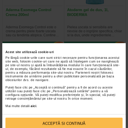
Aderma Exomega Control
Atoderm gel de dus, 1l,
Crema 200ml
BIODERMA
Aderma Exomega Control este o
Pielea uscata si sensibila are
crema pentru piele foarte uscata
nevoie de o ingrijire specifica, chiar
sau cu tendinta atopica. Contine…
si la dus, unde ingredientele…
Acest site utilizează cookie-uri
Pe lângă cookie-urile care sunt strict necesare pentru funcționarea acestui
-35% Preț întreg:
63.60 Lei
-14% Preț întreg:
136,60 Lei
site web, folosim cookie-uri care ne ajută să înțelegem cum se navighează
Preț redus: 41.34 Lei
Preț redus: 117.09 Lei
pe site-ul nostru și ajută la îmbunătățirea modului în care funcționează site-
ul, de exemplu, făcând rezultatele să fie mai exacte în cazul căutărilor,
pentru a măsura performanța site-ului nostru. Partenerii noștri folosesc
instrumente de urmărire pentru a oferi publicitate personalizată pe baza
obiceiurilor dvs. de navigare.
Puteți face clic pe „Acceptă si continuă” pentru a fi de acord cu aceste
utilizări sau puteți face clic pe „Personalizează setările” pentru a vă
configura opțiunile. Vă puteți modifica preferințele și, în special, vă puteți
retrage consimțământul pe site-ul nostru în orice moment.
Crema reparatoare Cicabio
Avene Xeracalm A.D. ulei de
Mai multe detalii
aici
.
Creme+, 40 ml, BIODERMA
dus X 400 ml
Este un produs de ingrijire a pielii
Avène XeraCalm A.D este un ulei
ACCEPTĂ SI CONTINUĂ
ultra-reparator care calmeaza si
de curatare special creat pentru