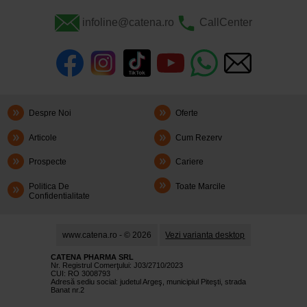
infoline@catena.ro
CallCenter
Despre Noi
Oferte
Articole
Cum Rezerv
Prospecte
Cariere
Politica De
Toate Marcile
Confidentialitate
www.catena.ro - © 2026
Vezi varianta desktop
CATENA PHARMA SRL
Nr. Registrul Comerţului: J03/2710/2023
CUI: RO 3008793
Adresă sediu social: judetul Argeş, municipiul Piteşti, strada
Banat nr.2