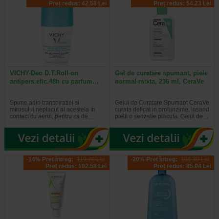
Preț redus: 42.58 Lei
Preț redus: 54.23 Lei
VICHY-Deo D.T.Roll-on
Gel de curatare spumant, piele
antipers.efic.48h cu parfum…
normal-mixta, 236 ml, CeraVe
Spune adio transpiratiei si
Gelul de Curatare Spumant CeraVe
mirosului neplacut al acesteia in
curata delicat in profunzime, lasand
contact cu aerul, pentru ca de…
pielii o senzatie placuta. Gelul de…
-14% Preț întreg:
119.70 Lei
-20% Preț întreg:
106.30 Lei
Preț redus: 102.58 Lei
Preț redus: 85.04 Lei