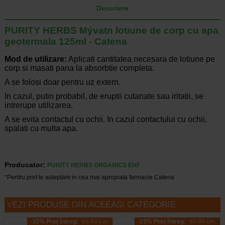
Descriere
PURITY HERBS Mývatn lotiune de corp cu apa
geotermala 125ml - Catena
Mod de utilizare:
Aplicati cantitatea necesara de lotiune pe
corp si masati pana la absorbtie completa.
A se folosi doar pentru uz extern.
In cazul, putin probabil, de eruptii cutanate sau iritatii, se
intrerupe utilizarea.
A se evita contactul cu ochii. In cazul contactului cu ochii,
spalati cu multa apa.
Producator:
PURITY HERBS ORGANICS EHF
*Pentru pret te asteptam in cea mai apropiata farmacie Catena
VEZI PRODUSE DIN ACEEASI CATEGORIE
-35% Preț întreg:
65.50 Lei
-15% Preț întreg:
63.80 Lei