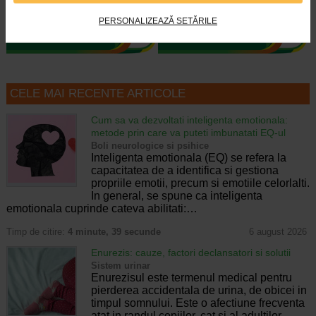
previne cicatricile. Poate fi folosit…
pielea uscata a sugarilor, copiilor…
PERSONALIZEAZĂ SETĂRILE
CELE MAI RECENTE ARTICOLE
Cum sa va dezvoltati inteligenta emotionala:
metode prin care va puteti imbunatati EQ-ul
Boli neurologice si psihice
Inteligenta emotionala (EQ) se refera la
capacitatea de a identifica si gestiona
propriile emotii, precum si emotiile celorlalti.
In general, se spune ca inteligenta
emotionala cuprinde cateva abilitati:…
Timp de citire:
4 minute, 39 secunde
6 august 2026
Enurezis: cauze, factori declansatori si solutii
Sistem urinar
Enurezisul este termenul medical pentru
pierderea accidentala de urina, de obicei in
timpul somnului. Este o afectiune frecventa
atat in randul copiilor, cat si al adultilor.