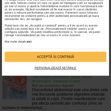
pierderea accidentala de urina, de obicei in
site web, folosim cookie-uri care ne ajută să înțelegem cum se navighează
timpul somnului. Este o afectiune frecventa
pe site-ul nostru și ajută la îmbunătățirea modului în care funcționează site-
ul, de exemplu, făcând rezultatele să fie mai exacte în cazul căutărilor,
atat in randul copiilor, cat si al adultilor.
pentru a măsura performanța site-ului nostru. Partenerii noștri folosesc
Enurezisul este considerat…
instrumente de urmărire pentru a oferi publicitate personalizată pe baza
obiceiurilor dvs. de navigare.
Timp de citire:
4 minute, 32 secunde
28 iulie 2026
Puteți face clic pe „Acceptă si continuă” pentru a fi de acord cu aceste
utilizări sau puteți face clic pe „Personalizează setările” pentru a vă
Senzatia de prea plin: cand indica o afectiune si
configura opțiunile. Vă puteți modifica preferințele și, în special, vă puteți
cum o tratati
retrage consimțământul pe site-ul nostru în orice moment.
Boli ale sistemului digestiv
Mai multe detalii
aici
.
Multi oameni au experimentat macar o data
dupa masa o senzatie de prea plin, chiar si
atunci cand nu au consumat o cantitate
foarte mare de alimente. In cele mai multe
ACCEPTĂ SI CONTINUĂ
cazuri, aceasta apare ocazional…
PERSONALIZEAZĂ SETĂRILE
Timp de citire:
4 minute, 55 secunde
26 iulie 2026
Totul despre meteorism: cauze, factori
declansatori, tratament si dieta
Boli ale sistemului digestiv
Disconfortul abdominal este una dintre cele
mai frecvente probleme digestive intalnite
la adulti si copii. Printre manifestarile care
pot afecta semnificativ confortul zilnic se
numara si meteorismul,…