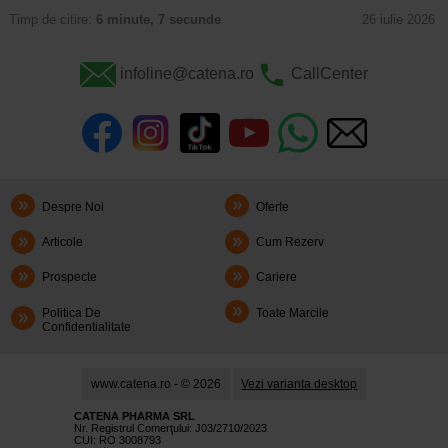
Timp de citire:
6 minute, 7 secunde
26 iulie 2026
infoline@catena.ro
CallCenter
Despre Noi
Oferte
Articole
Cum Rezerv
Prospecte
Cariere
Politica De
Toate Marcile
Confidentialitate
www.catena.ro - © 2026
Vezi varianta desktop
CATENA PHARMA SRL
Nr. Registrul Comerţului: J03/2710/2023
CUI: RO 3008793