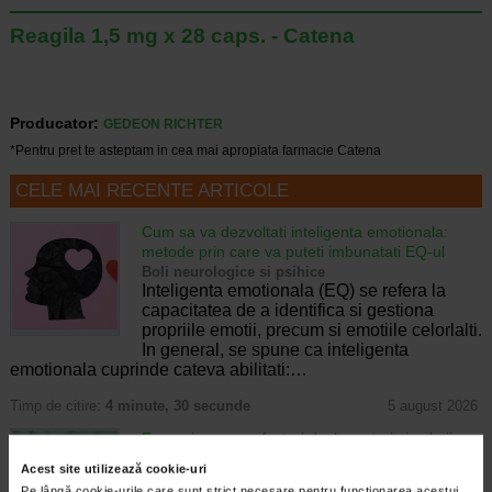
Reagila 1,5 mg x 28 caps. - Catena
Producator:
GEDEON RICHTER
*Pentru pret te asteptam in cea mai apropiata farmacie Catena
CELE MAI RECENTE ARTICOLE
Cum sa va dezvoltati inteligenta emotionala:
metode prin care va puteti imbunatati EQ-ul
Boli neurologice si psihice
Inteligenta emotionala (EQ) se refera la
capacitatea de a identifica si gestiona
propriile emotii, precum si emotiile celorlalti.
In general, se spune ca inteligenta
emotionala cuprinde cateva abilitati:…
Timp de citire:
4 minute, 30 secunde
5 august 2026
Enurezis: cauze, factori declansatori si solutii
Sistem urinar
Acest site utilizează cookie-uri
Enurezisul este termenul medical pentru
Pe lângă cookie-urile care sunt strict necesare pentru funcționarea acestui