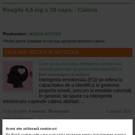
Reagila 4,5 mg x 28 caps. - Catena
Producator:
GEDEON RICHTER
*Pentru pret te asteptam in cea mai apropiata farmacie Catena
CELE MAI RECENTE ARTICOLE
Cum sa va dezvoltati inteligenta emotionala:
metode prin care va puteti imbunatati EQ-ul
Boli neurologice si psihice
Inteligenta emotionala (EQ) se refera la
capacitatea de a identifica si gestiona
propriile emotii, precum si emotiile celorlalti.
In general, se spune ca inteligenta
emotionala cuprinde cateva abilitati:…
Timp de citire:
4 minute, 39 secunde
6 august 2026
Enurezis: cauze, factori declansatori si solutii
Sistem urinar
Acest site utilizează cookie-uri
Enurezisul este termenul medical pentru
Pe lângă cookie-urile care sunt strict necesare pentru funcționarea acestui