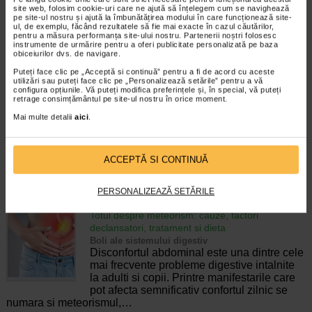
pierderea accidentala de urina, de obicei in
site web, folosim cookie-uri care ne ajută să înțelegem cum se navighează
timpul somnului. Este o afectiune frecventa
pe site-ul nostru și ajută la îmbunătățirea modului în care funcționează site-
ul, de exemplu, făcând rezultatele să fie mai exacte în cazul căutărilor,
atat in randul copiilor, cat si al adultilor.
pentru a măsura performanța site-ului nostru. Partenerii noștri folosesc
Enurezisul este considerat…
instrumente de urmărire pentru a oferi publicitate personalizată pe baza
obiceiurilor dvs. de navigare.
Timp de citire:
4 minute, 32 secunde
28 iulie 2026
Puteți face clic pe „Acceptă si continuă” pentru a fi de acord cu aceste
utilizări sau puteți face clic pe „Personalizează setările” pentru a vă
Senzatia de prea plin: cand indica o afectiune si
configura opțiunile. Vă puteți modifica preferințele și, în special, vă puteți
cum o tratati
retrage consimțământul pe site-ul nostru în orice moment.
Boli ale sistemului digestiv
Mai multe detalii
aici
.
Multi oameni au experimentat macar o data
dupa masa o senzatie de prea plin, chiar si
atunci cand nu au consumat o cantitate
foarte mare de alimente. In cele mai multe
ACCEPTĂ SI CONTINUĂ
cazuri, aceasta apare ocazional…
PERSONALIZEAZĂ SETĂRILE
Timp de citire:
4 minute, 55 secunde
26 iulie 2026
Totul despre meteorism: cauze, factori
declansatori, tratament si dieta
Boli ale sistemului digestiv
Disconfortul abdominal este una dintre cele
mai frecvente probleme digestive intalnite
la adulti si copii. Printre manifestarile care
pot afecta semnificativ confortul zilnic se
numara si meteorismul,…