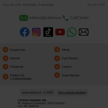
Timp de citire:
6 minute, 3 secunde
26 iulie 2026
infoline@catena.ro
CallCenter
Despre Noi
Oferte
Articole
Cum Rezerv
Prospecte
Cariere
Politica De
Toate Marcile
Confidentialitate
www.catena.ro - © 2026
Vezi varianta desktop
CATENA PHARMA SRL
Nr. Registrul Comerţului: J03/2710/2023
CUI: RO 3008793