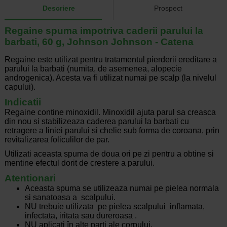
Descriere
Prospect
Regaine spuma impotriva caderii parului la
barbati, 60 g, Johnson Johnson - Catena
Regaine este utilizat pentru tratamentul pierderii ereditare a
parului la barbati (numita, de asemenea, alopecie
androgenica). Acesta va fi utilizat numai pe scalp (la nivelul
capului).
Indicatii
Regaine contine minoxidil. Minoxidil ajuta parul sa creasca
din nou si stabilizeaza caderea parului la barbati cu
retragere a liniei parului si chelie sub forma de coroana, prin
revitalizarea foliculilor de par.
Utilizati aceasta spuma de doua ori pe zi pentru a obtine si
mentine efectul dorit de crestere a parului.
Atentionari
Aceasta spuma se utilizeaza numai pe pielea normala
si sanatoasa a scalpului.
NU trebuie utilizata pe pielea scalpului inflamata,
infectata, iritata sau dureroasa .
NU aplicati în alte parti ale corpului.