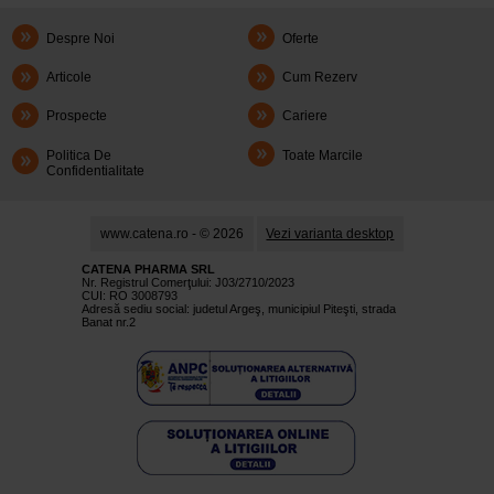
Despre Noi
Oferte
Articole
Cum Rezerv
Prospecte
Cariere
Politica De
Toate Marcile
Confidentialitate
www.catena.ro - © 2026
Vezi varianta desktop
CATENA PHARMA SRL
Nr. Registrul Comerţului: J03/2710/2023
CUI: RO 3008793
Adresă sediu social: judetul Argeş, municipiul Piteşti, strada
Banat nr.2