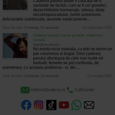
Caderea parului poate fi cauzata de o
varietate de factori, cum ar fi cei genetici,
dezechilibrele hormonale, stresul, dieta
necorespunzatoare, bolile autoimune,
deficientele nutritionale, anumite medicamente…
Timp de citire:
6 minute, 27 secunde
19 septembrie 2025
Caderea parului: cauze posibile, tratament,
remedii
Ingrijirea parului
Nu exista nicio indoiala, cu totii ne dorim un
par voluminos si bogat. Desi caderea
parului afecteaza de cele mai multe ori
barbatii, femeile se pot confrunta, de
asemenea, cu aceasta problema - si, din…
Timp de citire:
6 minute, 12 secunde
23 ianuarie 2025
infoline@catena.ro
CallCenter