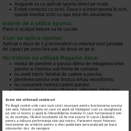
Asigurati-va ca aplicati spuma direct pe scalp.
Evitati contactul cu ochii. Daca v-a intrat spuma în ochi,
spalati imediat ochii cu apa rece din abundenta.
Inainte de a utiliza spuma:
Parul si scalpul trebuie sa fie uscate.
Cum se aplica spuma:
Aplicati o doza de 1 g (echivalent cu volumul unei jumatati
de capac) pe zona fara par, de doua ori pe zi.
Nu trebuie sa utilizati Regaine daca:
modul de pierdere a parului difera de retragerea liniei
parului si chelirea sub forma de coroana;
nu aveti istoric familial de cadere a parului;
pierderea parului este brusca si/sau neuniforma;
nu cunoasteti motivul caderii parului;
pielea scalpului este inflamata, infectata, iritata sau
dureroasa.
Acest site utilizează cookie-uri
Pe lângă cookie-urile care sunt strict necesare pentru funcționarea acestui
site web, folosim cookie-uri care ne ajută să înțelegem cum se navighează
Producator:
pe site-ul nostru și ajută la îmbunătățirea modului în care funcționează site-
JOHNSON & JOHNSON CONSUMER
ul, de exemplu, făcând rezultatele să fie mai exacte în cazul căutărilor,
*Pentru pret te asteptam in cea mai apropiata farmacie Catena
pentru a măsura performanța site-ului nostru. Partenerii noștri folosesc
instrumente de urmărire pentru a oferi publicitate personalizată pe baza
obiceiurilor dvs. de navigare.