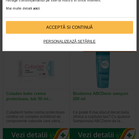
retrage consimțământul pe site-ul nostru în orice moment.
Mai multe detalii
aici
.
Producator:
LABORATOIRE RIVADIS
*Pentru pret te asteptam in cea mai apropiata farmacie Catena
ACCEPTĂ SI CONTINUĂ
VEZI PRODUSE DIN ACEEASI CATEGORIE
PERSONALIZEAZĂ SETĂRILE
-15% Preț întreg:
62.60 Lei
Plătești 1, primești 2
Preț redus: 53.21 Lei
Cutaden bebe crema
Bioderma ABCDerm sampon
protectoare, tub 50 ml…
200 ml
Cutaden® bebe crema protectoare
Ce poate fi mai placut decat baita
contine un complex echilibrat de
zilnica a copilului tau? Cu ajutorul
componente naturale care ofera…
Samponului ABCDerm de la…