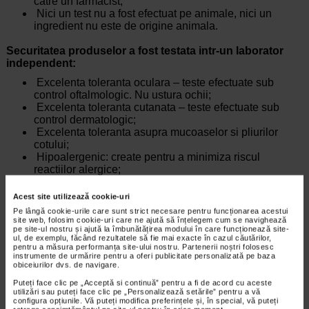
catre un farmacist;
Nici un test nu a fost efectuat pe animale, nici un
ingredient nu este de origine animala.
Securitatea produselor a fost testata intr-un laborator
independent:
Excelenta toleranta oculara – teste efectuate sub
control oftalmologic. Nu ustura ochii;
Excelenta toleranta cutanata – teste efectuate sub
control dermatologic;
Excelenta toleranta asupra mucoaselor si pliurilor
cotului;
Hipoalergenic: create pentru a minimiza riscul
reactiilor alergice;
Fara parabeni si fenoxietanol;
Baza lavanta blanda, fara sapun, pentru a proteja
Acest site utilizează cookie-uri
pielea copiilor fara a o agresa.
Pe lângă cookie-urile care sunt strict necesare pentru funcționarea acestui
Ingrediente naturale:
site web, folosim cookie-uri care ne ajută să înțelegem cum se navighează
pe site-ul nostru și ajută la îmbunătățirea modului în care funcționează site-
Mierea, un ingredient 100% natural, netransformata si
ul, de exemplu, făcând rezultatele să fie mai exacte în cazul căutărilor,
pentru a măsura performanța site-ului nostru. Partenerii noștri folosesc
fara conservanti, elementul de baza al gamei
instrumente de urmărire pentru a oferi publicitate personalizată pe baza
Rivadouce, hidrateaza, hraneste si catifeleaza, ajutand
obiceiurilor dvs. de navigare.
pielea sa se regenereze.;
Puteți face clic pe „Acceptă si continuă” pentru a fi de acord cu aceste
Glicerina vegetala, hidratant natural.
utilizări sau puteți face clic pe „Personalizează setările” pentru a vă
configura opțiunile. Vă puteți modifica preferințele și, în special, vă puteți