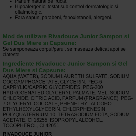
Parfum natural de fructe.
Hipoalergenic, testat sub control dermatologic si
oftalmologic.
Fara sapun, parabeni, fenoxietanoli, alergeni.
Mod de utilizare Rivadouce Junior Sampon si
Gel Dus Miere si Capsune:
Se samponeaza corpul/parul, se maseaza delicat apoi se
clateste
Ingrediente Rivadouce Junior Sampon si Gel
Dus Miere si Capsune:
AQUA (WATER), SODIUM LAURETH SULFATE, SODIUM
COCOAMPHOACETATE, GLYCERIN, PEG-6
CAPRYLIC/CAPRIC GLYCERIDES, PEG-200
HYDROGENATED GLYCERYL PALMATE, MEL, SODIUM
CHLORIDE, CITRIC ACID, PARFUM (FRAGRANCE), PEG-
7 GLYCERYL COCOATE, PHENETHYL ALCOHOL,
ETHYLHEXYLGLYCERIN, CHLORPHENESIN,
POLYQUATERNIUM-10, TETRASODIUM EDTA, SODIUM
ACETATE, CI 16255, ISOPROPYL ALCOHOL,
TOCOPHEROL, CI 42051
RIVADOUCE JUNIOR