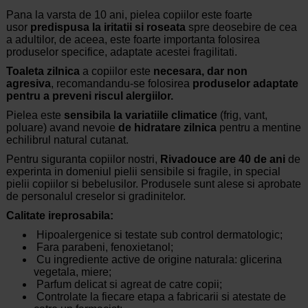
Pana la varsta de 10 ani, pielea copiilor este foarte
usor
predispusa la iritatii si roseata
spre deosebire de cea
a adultilor, de aceea, este foarte importanta folosirea
produselor specifice, adaptate acestei fragilitati.
Toaleta zilnica
a copiilor este
necesara, dar non
agresiva
, recomandandu-se folosirea
produselor adaptate
pentru a preveni riscul alergiilor.
Pielea este
sensibila la variatiile climatice
(frig, vant,
poluare) avand nevoie
de hidratare zilnica
pentru a mentine
echilibrul natural cutanat.
Pentru siguranta copiilor nostri,
Rivadouce are 40 de ani
de
experinta in domeniul pielii sensibile si fragile, in special
pielii copiilor si bebelusilor. Produsele sunt alese si aprobate
de personalul creselor si gradinitelor.
Calitate ireprosabila:
Hipoalergenice si testate sub control dermatologic;
Fara parabeni, fenoxietanol;
Cu ingrediente active de origine naturala: glicerina
vegetala, miere;
Parfum delicat si agreat de catre copii;
Controlate la fiecare etapa a fabricarii si atestate de