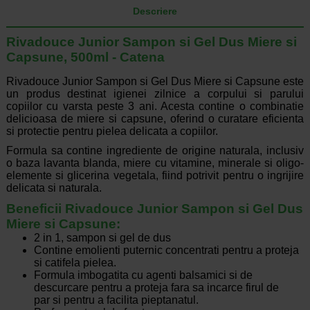
Descriere
Rivadouce Junior Sampon si Gel Dus Miere si
Capsune, 500ml - Catena
Rivadouce Junior Sampon si Gel Dus Miere si Capsune este
un produs destinat igienei zilnice a corpului si parului
copiilor cu varsta peste 3 ani. Acesta contine o combinatie
delicioasa de miere si capsune, oferind o curatare eficienta
si protectie pentru pielea delicata a copiilor.
Formula sa contine ingrediente de origine naturala, inclusiv
o baza lavanta blanda, miere cu vitamine, minerale si oligo-
elemente si glicerina vegetala, fiind potrivit pentru o ingrijire
delicata si naturala.
Beneficii Rivadouce Junior Sampon si Gel Dus
Miere si Capsune:
2 in 1, sampon si gel de dus
Contine emolienti puternic concentrati pentru a proteja
si catifela pielea.
Formula imbogatita cu agenti balsamici si de
descurcare pentru a proteja fara sa incarce firul de
par si pentru a facilita pieptanatul.