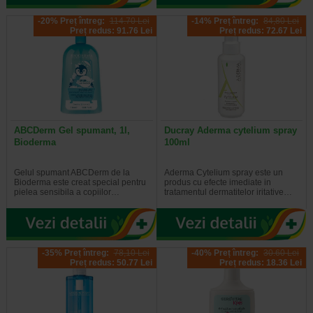
-20% Preț întreg:
114.70 Lei
-14% Preț întreg:
84,80 Lei
Preț redus: 91.76 Lei
Preț redus: 72.67 Lei
ABCDerm Gel spumant, 1l,
Ducray Aderma cytelium spray
Bioderma
100ml
Gelul spumant ABCDerm de la
Aderma Cytelium spray este un
Bioderma este creat special pentru
produs cu efecte imediate in
pielea sensibila a copiilor…
tratamentul dermatitelor iritative…
-35% Preț întreg:
78,10 Lei
-40% Preț întreg:
30.60 Lei
Preț redus: 50.77 Lei
Preț redus: 18.36 Lei