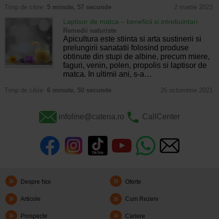
Timp de citire:
5 minute, 57 secunde
2 martie 2023
Laptisor de matca – beneficii si intrebuintari
Remedii naturiste
Apicultura este stiinta si arta sustinerii si
prelungirii sanatatii folosind produse
obtinute din stupi de albine, precum miere,
faguri, venin, polen, propolis si laptisor de
matca. In ultimii ani, s-a…
Timp de citire:
6 minute, 50 secunde
26 octombrie 2021
infoline@catena.ro
CallCenter
Despre Noi
Oferte
Articole
Cum Rezerv
Prospecte
Cariere