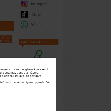
Instagram
TikTok
Whatsapp
9,30 Lei
0.51 Lei
CALCULATOARE
nțelegem cum se navighează pe site-ul
Calculator
ul căutărilor, pentru a măsura
umant
za obiceiurilor dvs. de navigare.
sarcina
ea
ile” pentru a vă configura opțiunile. Vă
 500…
pumant
Calculator