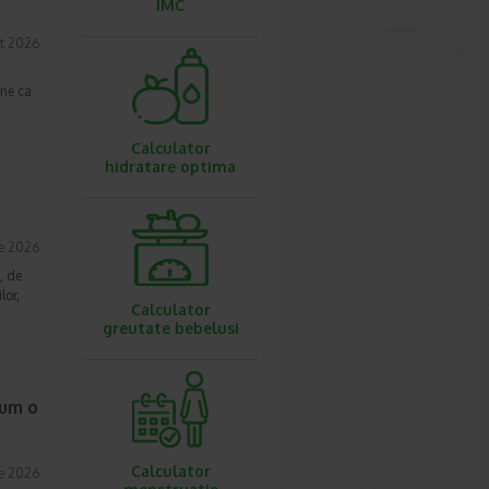
IMC
t 2026
une ca
Calculator
hidratare optima
ie 2026
, de
lor,
Calculator
greutate bebelusi
cum o
Calculator
ie 2026