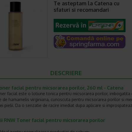
Te asteptam la Catena cu
sfaturi si recomandari
DESCRIERE
ner facial pentru micsorarea porilor, 260 ml - Catena
r facial este o lotiune tonica pentru micsorarea porilor, imbogatita
e de hamamelis virginiana, cunoscuta pentru micsorarea porilor si me
ei pielii. Da o senzatie de racire imediat dupa aplicare si improspateaz
ii RNW Toner facial pentru micsorarea porilor
Ideal pentru normalizarea productiei de sebum;