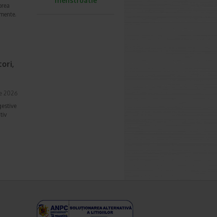
menstruatie
prea
imente.
ori,
ie 2026
gestive
tiv