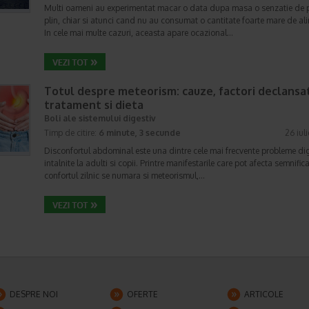
Multi oameni au experimentat macar o data dupa masa o senzatie de 
plin, chiar si atunci cand nu au consumat o cantitate foarte mare de al
In cele mai multe cazuri, aceasta apare ocazional…
Totul despre meteorism: cauze, factori declansat
tratament si dieta
Boli ale sistemului digestiv
Timp de citire:
6 minute, 3 secunde
26 iul
Disconfortul abdominal este una dintre cele mai frecvente probleme di
intalnite la adulti si copii. Printre manifestarile care pot afecta semnifica
confortul zilnic se numara si meteorismul,…
DESPRE NOI
OFERTE
ARTICOLE