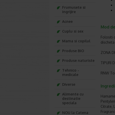
Frumusete si
ingrijire
Acnee
Mod de
Cuplu si sex
Folositi
Mama si copilul
discheta
Produse BIO
ZONA DE 
Produse naturiste
TIPURI DE
Tehnico -
RNW Tone
medicale
Diverse
Ingred
Alimente cu
Hamameli
destinatie
Pentylen
speciala
Citrate, 
Fragranc
NOU la Catena