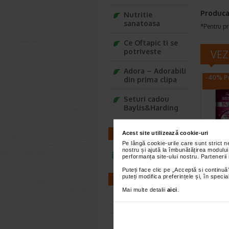
Produca
Nutritie
sanatoasa
*Pentru pr
Ce Oftapic ti se
potriveste
VEZ
Adora – Adorabili
-40% Pr
din prima clipa
Seturi cadou
Baylis&Harding
Acest site utilizează cookie-uri
CONTACT
Pe lângă cookie-urile care sunt strict 
nostru și ajută la îmbunătățirea modului
Crema
infoline@catena.ro
performanța site-ului nostru. Partenerii
inten
Puteți face clic pe „Acceptă si continuă”
50 ml
puteți modifica preferințele și, în spec
FARMACII
Gerovita
Mai multe detalii
aici
.
FP10 hidr
Farmacii NON-STOP
previne a
Farmacii FIV