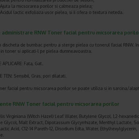
Ajuta la micsorarea porilor si calmeaza pielea;
Acidul lactic exfoliaza usor pielea, si ii ofera o textura neteda.
 administrare RNW Toner facial pentru micsorarea porilo
 o discheta de bumbac pentru a sterge pielea cu tonerul facial RNW. I
 in toner si aplicati-l pe pielea dumneavoastra.
APLICARE: Fata, Gat.
 TEN: Sensibil, Gras, pori dilatati.
r facial pentru micsorarea porilor se poate utiliza si in sarcina/alap
iente RNW Toner facial pentru micsorarea porilor
s Virginiana (Witch Hazel) Leaf Water, Butylene Glycol, 1,2-hexanedio
e Glycol, Malt Extract, Dipotassium Glycyrrhizate, Menthyl Lactate, S
Lactic Acid, C12-14 Pareth-12, Disodium Edta, Water, Ethylhexylglycerin,
e.