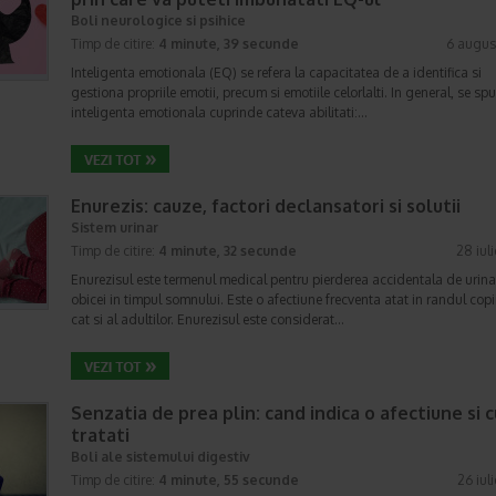
Boli neurologice si psihice
Timp de citire:
4 minute, 39 secunde
6 augus
Inteligenta emotionala (EQ) se refera la capacitatea de a identifica si
gestiona propriile emotii, precum si emotiile celorlalti. In general, se sp
inteligenta emotionala cuprinde cateva abilitati:…
Enurezis: cauze, factori declansatori si solutii
Sistem urinar
Timp de citire:
4 minute, 32 secunde
28 iul
Enurezisul este termenul medical pentru pierderea accidentala de urina
obicei in timpul somnului. Este o afectiune frecventa atat in randul copii
cat si al adultilor. Enurezisul este considerat…
Senzatia de prea plin: cand indica o afectiune si 
tratati
Boli ale sistemului digestiv
Timp de citire:
4 minute, 55 secunde
26 iul