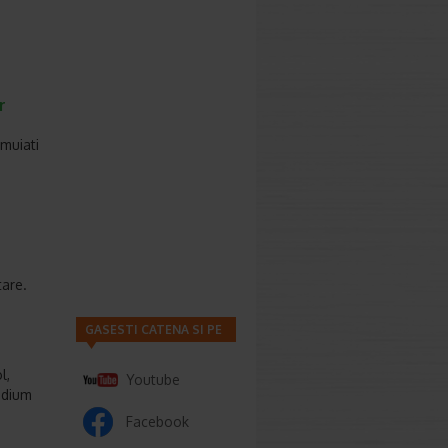
r
nmuiati
tare.
GASESTI CATENA SI PE
l,
Youtube
odium
Facebook