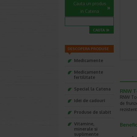
Cauta un produs
in Catena
DESCOPERA PRODUSE
Medicamente
Medicamente
fertilitate
Special la Catena
RNW To
RNW Tone
Idei de cadouri
de frunz
rezistent
Produse de slabit
Vitamine,
Benefic
minerale si
suplimente