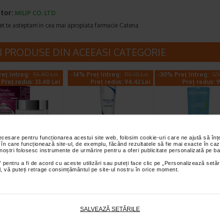
tor:
MILIP CO. LTD
et te asteptam in cea mai apropiata farmacie Catena
I PRODUSE DIN ACEEASI CATEGORIE
eț întreg:
55.80 Lei
-14% Preț întreg:
110.10 Lei
-30% Preț întreg:
12
Preț redus: 33.48 Lei
Preț redus: 94.42 Lei
Preț redus: 9
necesare pentru funcționarea acestui site web, folosim cookie-uri care ne ajută să î
 în care funcționează site-ul, de exemplu, făcând rezultatele să fie mai exacte în caz
 antirid SPF 10
Ducray Kelual DS
Sebium Gel Sp
 noștri folosesc instrumente de urmărire pentru a oferi publicitate personalizată pe ba
s hidratanta,
crema 40ml
pentru curatar
 pentru a fi de acord cu aceste utilizări sau puteți face clic pe „Personalizează setăr
, H3…
tenului gras X
ial, vă puteți retrage consimțământul pe site-ul nostru în orice moment.
l H3E Crema antirid
Crema keratoreductoare Ducray
Bioderma Sebium Gel S
ateaza intensiv pielea si
este o crema calmanta
este solutia ideala pentru
paritia ridurilor…
recomandata pentru tratarea…
curatarea tenului gras…
SALVEAZĂ SETĂRILE