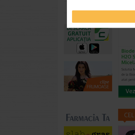
-20% Pr
Toate farmaciile
Biode
H2O S
Micel
Solutia 
de la Bi
atat pen
CEL