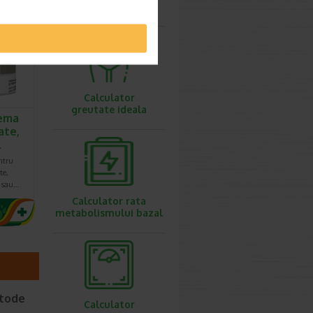
ovulatie
.20 Lei
6.92 Lei
Calculator
greutate ideala
ema
ate,
l
ntru
te,
e sau…
Calculator rata
metabolismului bazal
etode
Calculator