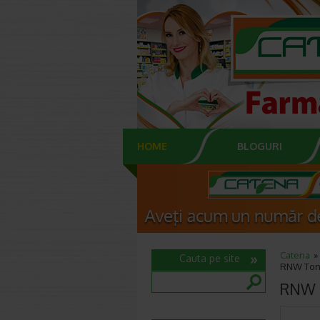
HOME
BLOGURI
Catena
Cauta pe site
RNW Toner
RNW T