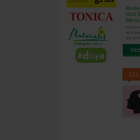
Biode
H2O S
Micel
Solutia 
de la Bi
atat pen
CEL