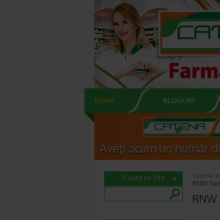
HOME
BLOGURI
Catena
Cauta pe site
RNW Tone
RNW T