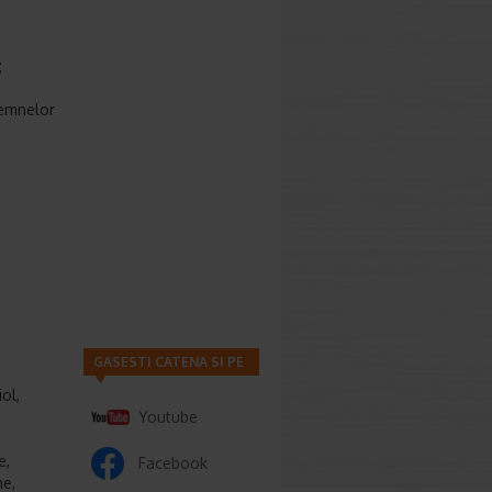
;
semnelor
GASESTI CATENA SI PE
ol,
Youtube
e,
Facebook
ne,