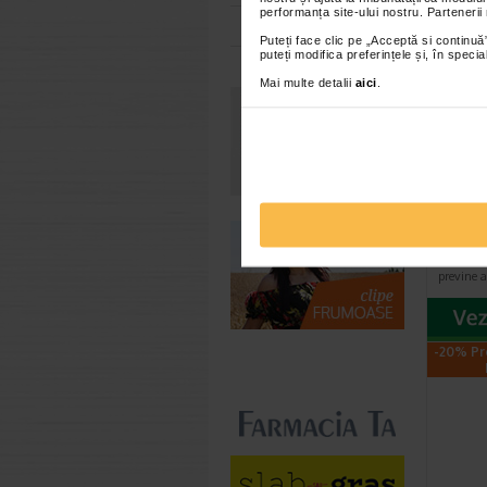
-40% Pr
performanța site-ului nostru. Partenerii
Toate farmaciile
Puteți face clic pe „Acceptă si continuă”
puteți modifica preferințele și, în spec
Mai multe detalii
aici
.
Crema
inten
50 ml
Gerovita
FP10 hidr
previne a
-20% Pr