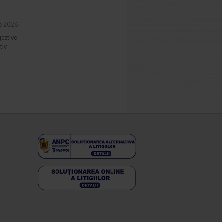
ie 2026
gestive
tiv