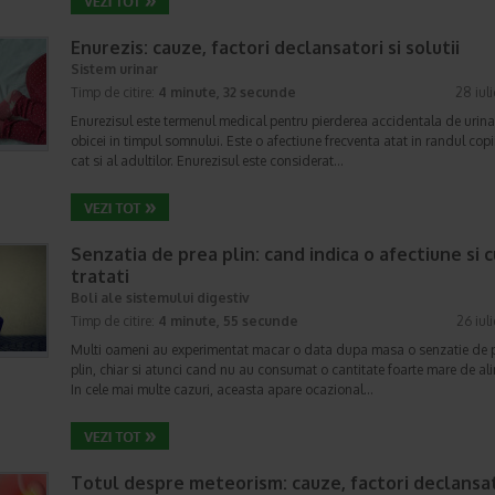
Enurezis: cauze, factori declansatori si solutii
Sistem urinar
Timp de citire:
4 minute, 32 secunde
28 iul
Enurezisul este termenul medical pentru pierderea accidentala de urina
obicei in timpul somnului. Este o afectiune frecventa atat in randul copii
cat si al adultilor. Enurezisul este considerat…
Senzatia de prea plin: cand indica o afectiune si 
tratati
Boli ale sistemului digestiv
Timp de citire:
4 minute, 55 secunde
26 iul
Multi oameni au experimentat macar o data dupa masa o senzatie de 
plin, chiar si atunci cand nu au consumat o cantitate foarte mare de al
In cele mai multe cazuri, aceasta apare ocazional…
Totul despre meteorism: cauze, factori declansat