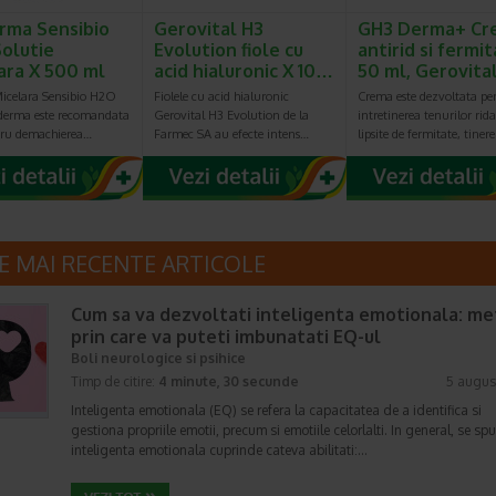
rma Sensibio
Gerovital H3
GH3 Derma+ Cr
olutie
Evolution fiole cu
antirid si fermit
ara X 500 ml
acid hialuronic X 10…
50 ml, Gerovita
Micelara Sensibio H2O
Fiolele cu acid hialuronic
Crema este dezvoltata pe
oderma este recomandata
Gerovital H3 Evolution de la
intretinerea tenurilor rida
tru demachierea…
Farmec SA au efecte intens…
lipsite de fermitate, tiner
E MAI RECENTE ARTICOLE
Cum sa va dezvoltati inteligenta emotionala: m
prin care va puteti imbunatati EQ-ul
Boli neurologice si psihice
Timp de citire:
4 minute, 30 secunde
5 augus
Inteligenta emotionala (EQ) se refera la capacitatea de a identifica si
gestiona propriile emotii, precum si emotiile celorlalti. In general, se sp
inteligenta emotionala cuprinde cateva abilitati:…