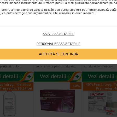
eț întreg:
55.80 Lei
-14% Preț întreg:
110.10 Lei
-30% Preț întreg:
12
 noștri folosesc instrumente de urmărire pentru a oferi publicitate personalizată pe ba
Preț redus: 33.48 Lei
Preț redus: 94.42 Lei
Preț redus: 9
 pentru a fi de acord cu aceste utilizări sau puteți face clic pe „Personalizează setăr
ial, vă puteți retrage consimțământul pe site-ul nostru în orice moment.
SALVEAZĂ SETĂRILE
 antirid SPF 10
Ducray Kelual DS
Sebium Gel Sp
PERSONALIZEAZĂ SETĂRILE
s hidratanta,
crema 40ml
pentru curatar
, H3…
tenului gras X
ACCEPTĂ SI CONTINUĂ
l H3E Crema antirid
Crema keratoreductoare Ducray
Bioderma Sebium Gel S
ateaza intensiv pielea si
este o crema calmanta
este solutia ideala pentru
paritia ridurilor…
recomandata pentru tratarea…
curatarea tenului gras…
eț întreg:
108.30 Lei
-40% Preț întreg:
78
-40%
Preț redus: 86.64 Lei
Preț redus: 4