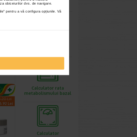
ovulatie
9,30 Lei
za obiceiurilor dvs. de navigare.
0.51 Lei
ile” pentru a vă configura opțiunile. Vă
Calculator
greutate ideala
umant
ea
 500…
pumant
Calculator rata
metabolismului bazal
.20 Lei
6.92 Lei
Calculator