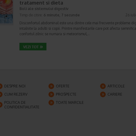
tratament si dieta
Boli ale sistemului digestiv
Timp de citire:
6 minute, 7 secunde
26 iul
Disconfortul abdominal este una dintre cele mai frecvente probleme di
intalnite la adulti si copii. Printre manifestarile care pot afecta semnifica
confortul zilnic se numara si meteorismul,…
DESPRE NOI
OFERTE
ARTICOLE
CUM REZERV
PROSPECTE
CARIERE
POLITICA DE
TOATE MARCILE
CONFIDENTIALITATE