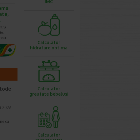
IMC
ema
ate,
l
ntru
te,
e sau…
Calculator
hidratare optima
etode
Calculator
greutate bebelusi
t 2026
une ca
Calculator