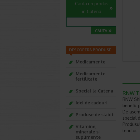
Cauta un produs
in Catena
DESCOPERA PRODUSE
Medicamente
Medicamente
fertilitate
Special la Catena
RNW To
RNW Shin
Idei de cadouri
benefic 
De aseme
Produse de slabit
special 
Produsul
Vitamine,
tenului.
minerale si
suplimente