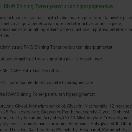
cii RNW Shining Toner pentru ten hiperpigmentat
roductia de melanina si ajuta la diminuarea petelor de la nivelul pielii
imetica asigura penetrarea ingredientelor active, adanc in piele;
ranexamic este un alt ingredient activ cu actiune impotriva petelor si 
eice.
dministrare RNW Shining Toner pentru ten hiperpigmentat
 cateva pompite pe toata suprafata pielii si masati usor.
APLICARE: Fata, Gat, Decolteu.
EN: Toate tipurile de ten cu pete hiperpigmentare.
nte RNW Shining Toner pentru ten hiperpigmentat
utylene Glycol, Methylpropanediol, Glycerin, Niacinamide, 1,2-hexanedi
h-25 Pca Isostearate, Diglycerin, Panthenol,caprylyl Glycol, Diphenyl
one, Triethylhexanoin, Acrylates/c10-30 Alkyl Acrylate Crosspolymer,
ylglycerin, Tromethamine,carbomer, Adenosine, Polyglyceryl-10 Oleat
ated Lecithin, Xanthan Gum, Phenylethyl Resorcinol, Palmitoyl Glyci