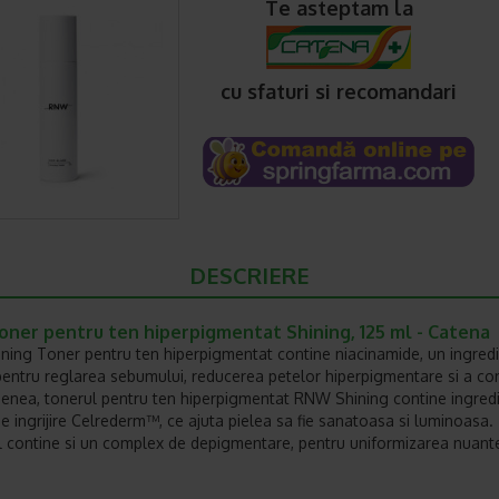
Te asteptam la
cu sfaturi si recomandari
DESCRIERE
ner pentru ten hiperpigmentat Shining, 125 ml - Catena
ing Toner pentru ten hiperpigmentat contine niacinamide, un ingred
pentru reglarea sebumului, reducerea petelor hiperpigmentare si a con
nea, tonerul pentru ten hiperpigmentat RNW Shining contine ingredi
de ingrijire Celrederm™, ce ajuta pielea sa fie sanatoasa si luminoasa.
 contine si un complex de depigmentare, pentru uniformizarea nuant