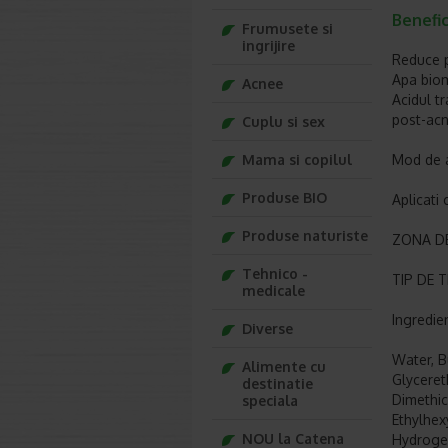
Benefi
Frumusete si
ingrijire
Reduce p
Apa biom
Acnee
Acidul t
post-acn
Cuplu si sex
Mama si copilul
Mod de a
Produse BIO
Aplicati
Produse naturiste
ZONA DE 
Tehnico -
TIP DE T
medicale
Ingredie
Diverse
Water, B
Alimente cu
Glyceret
destinatie
Dimethic
speciala
Ethylhex
NOU la Catena
Hydrogen