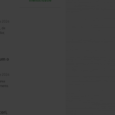
menstruatie
ie 2026
, de
lor,
cum o
ie 2026
prea
imente.
ori,