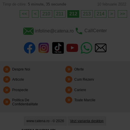
Timp de citire:
5 minute, 35 secunde
10 februarie 2022
<<
<
210
211
212
213
214
>
>>
infoline@catena.ro
CallCenter
Despre Noi
Oferte
Articole
Cum Rezerv
Prospecte
Cariere
Politica De
Toate Marcile
Confidentialitate
www.catena.ro - © 2026
Vezi varianta desktop