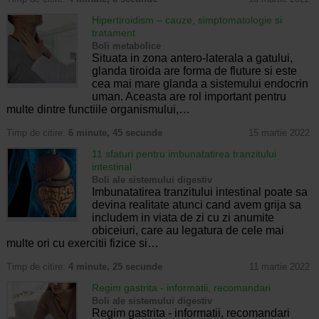
Hipertiroidism – cauze, simptomatologie si
tratament
Boli metabolice
Situata in zona antero-laterala a gatului,
glanda tiroida are forma de fluture si este
cea mai mare glanda a sistemului endocrin
uman. Aceasta are rol important pentru
multe dintre functiile organismului,…
Timp de citire:
6 minute, 45 secunde
15 martie 2022
11 sfaturi pentru imbunatatirea tranzitului
intestinal
Boli ale sistemului digestiv
Imbunatatirea tranzitului intestinal poate sa
devina realitate atunci cand avem grija sa
includem in viata de zi cu zi anumite
obiceiuri, care au legatura de cele mai
multe ori cu exercitii fizice si…
Timp de citire:
4 minute, 25 secunde
11 martie 2022
Regim gastrita - informatii, recomandari
Boli ale sistemului digestiv
Regim gastrita - informatii, recomandari