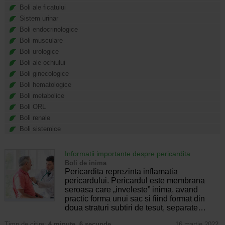
Boli ale ficatului
Sistem urinar
Boli endocrinologice
Boli musculare
Boli urologice
Boli ale ochiului
Boli ginecologice
Boli hematologice
Boli metabolice
Boli ORL
Boli renale
Boli sistemice
Informatii importante despre pericardita
Boli de inima
Pericardita reprezinta inflamatia
pericardului. Pericardul este membrana
seroasa care „inveleste” inima, avand
practic forma unui sac si fiind format din
doua straturi subtiri de tesut, separate…
Timp de citire:
4 minute, 6 secunde
16 martie 2022