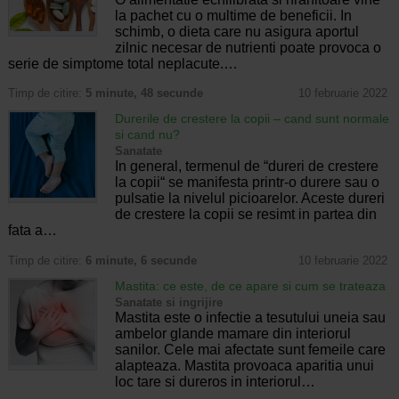
la pachet cu o multime de beneficii. In
schimb, o dieta care nu asigura aportul
zilnic necesar de nutrienti poate provoca o
serie de simptome total neplacute.…
Timp de citire:
5 minute, 48 secunde
10 februarie 2022
Durerile de crestere la copii – cand sunt normale
si cand nu?
Sanatate
In general, termenul de “dureri de crestere
la copii“ se manifesta printr-o durere sau o
pulsatie la nivelul picioarelor. Aceste dureri
de crestere la copii se resimt in partea din
fata a…
Timp de citire:
6 minute, 6 secunde
10 februarie 2022
Mastita: ce este, de ce apare si cum se trateaza
Sanatate si ingrijire
Mastita este o infectie a tesutului uneia sau
ambelor glande mamare din interiorul
sanilor. Cele mai afectate sunt femeile care
alapteaza. Mastita provoaca aparitia unui
loc tare si dureros in interiorul…