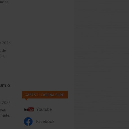
une ca
ie 2026
, de
lor,
cum o
GASESTI CATENA SI PE
ie 2026
Youtube
prea
imente.
Facebook