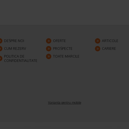
DESPRE NOI
OFERTE
ARTICOLE
CUM REZERV
PROSPECTE
CARIERE
POLITICA DE
TOATE MARCILE
CONFIDENTIALITATE
Varianta pentru mobile