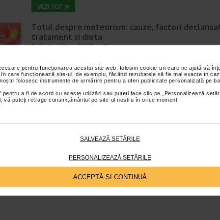
Totul despre meteorism: cauze, factori declansat
tratament si dieta
Boli ale sistemului digestiv
Timp de citire:
6 minute, 3 secunde
26 iul
necesare pentru funcționarea acestui site web, folosim cookie-uri care ne ajută să î
Disconfortul abdominal este una dintre cele mai frecvente probleme di
 în care funcționează site-ul, de exemplu, făcând rezultatele să fie mai exacte în caz
intalnite la adulti si copii. Printre manifestarile care pot afecta semnifica
 noștri folosesc instrumente de urmărire pentru a oferi publicitate personalizată pe ba
confortul zilnic se numara si meteorismul,…
 pentru a fi de acord cu aceste utilizări sau puteți face clic pe „Personalizează setăr
ial, vă puteți retrage consimțământul pe site-ul nostru în orice moment.
SALVEAZĂ SETĂRILE
PERSONALIZEAZĂ SETĂRILE
ACCEPTĂ SI CONTINUĂ