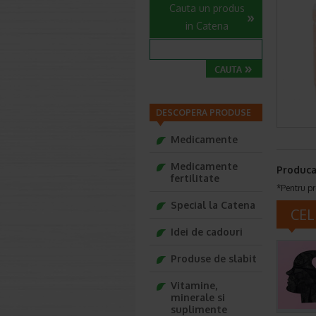
Cauta un produs
in Catena
DESCOPERA PRODUSE
Medicamente
Medicamente
Produca
fertilitate
*Pentru pr
Special la Catena
CEL
Idei de cadouri
Produse de slabit
Vitamine,
minerale si
suplimente