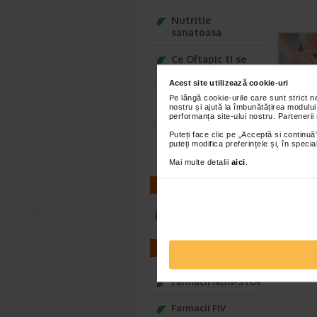
Nutritie
sanatoasa
Ce Oftapic ti se
potriveste
Acest site utilizează cookie-uri
Adora – Adorabili
Pe lângă cookie-urile care sunt strict 
nostru și ajută la îmbunătățirea modului
din prima clipa
performanța site-ului nostru. Partenerii
Puteți face clic pe „Acceptă si continuă”
Seturi cadou
puteți modifica preferințele și, în spec
Baylis&Harding
Mai multe detalii
aici
.
CONTACT
infoline@catena.ro
FARMACII
Farmacii NON-STOP
Farmacii FIV