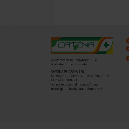
www.catena.ro - copyright 2026,
Toate drepturile rezervate
CATENA PHARMA SRL
Nr. Registrul Comerţului: J03/2710/2023
CUI: RO 3008793
Adresă sediu social: judetul Argeş,
municipiul Piteşti, strada Banat nr.2