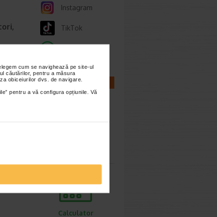
Instagram
ori,
TikTok
Whatsapp
ie 2026
nțelegem cum se navighează pe site-ul
gestive
ul căutărilor, pentru a măsura
tiv
za obiceiurilor dvs. de navigare.
CALCULATOARE
ile” pentru a vă configura opțiunile. Vă
Calculator
sarcina
Calculator