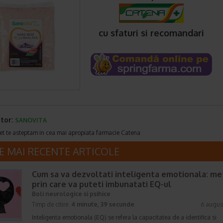
cu sfaturi si recomandari
tor:
SANOVITA
et te asteptam in cea mai apropiata farmacie Catena
E MAI RECENTE ARTICOLE
Cum sa va dezvoltati inteligenta emotionala: m
prin care va puteti imbunatati EQ-ul
Boli neurologice si psihice
Timp de citire:
4 minute, 39 secunde
6 augus
Inteligenta emotionala (EQ) se refera la capacitatea de a identifica si