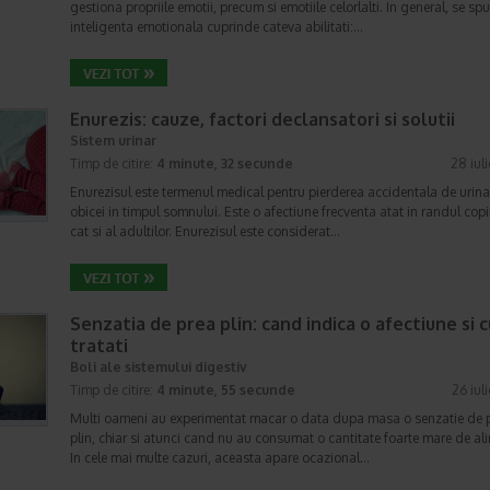
gestiona propriile emotii, precum si emotiile celorlalti. In general, se sp
inteligenta emotionala cuprinde cateva abilitati:…
Enurezis: cauze, factori declansatori si solutii
Sistem urinar
Timp de citire:
4 minute, 32 secunde
28 iul
Enurezisul este termenul medical pentru pierderea accidentala de urina
obicei in timpul somnului. Este o afectiune frecventa atat in randul copii
cat si al adultilor. Enurezisul este considerat…
Senzatia de prea plin: cand indica o afectiune si 
tratati
Boli ale sistemului digestiv
Timp de citire:
4 minute, 55 secunde
26 iul
Multi oameni au experimentat macar o data dupa masa o senzatie de 
plin, chiar si atunci cand nu au consumat o cantitate foarte mare de al
In cele mai multe cazuri, aceasta apare ocazional…