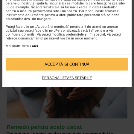
pete solzoase sau insotite de mancarime;
pe site-ul nostru și ajută la îmbunătățirea modului în care funcționează site-
ul, de exemplu, făcând rezultatele să fie mai exacte în cazul căutărilor,
piele descuamata, cu o textura aspra;
pentru a măsura performanța site-ului nostru. Partenerii noștri folosesc
usturimi sau arsuri la nivelul scalpului;
instrumente de urmărire pentru a oferi publicitate personalizată pe baza
obiceiurilor dvs. de navigare.
piele descuamata;
Puteți face clic pe „Acceptă si continuă” pentru a fi de acord cu aceste
piele iritata.
utilizări sau puteți face clic pe „Personalizează setările” pentru a vă
configura opțiunile. Vă puteți modifica preferințele și, în special, vă puteți
retrage consimțământul pe site-ul nostru în orice moment.
Mai multe detalii
aici
.
ACCEPTĂ SI CONTINUĂ
PERSONALIZEAZĂ SETĂRILE
Remedii pentru scalp uscat