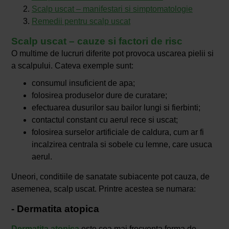
Scalp uscat – manifestari si simptomatologie
Remedii pentru scalp uscat
Scalp uscat – cauze si factori de risc
O multime de lucruri diferite pot provoca uscarea pielii si
a scalpului. Cateva exemple sunt:
consumul insuficient de apa;
folosirea produselor dure de curatare;
efectuarea dusurilor sau bailor lungi si fierbinti;
contactul constant cu aerul rece si uscat;
folosirea surselor artificiale de caldura, cum ar fi
incalzirea centrala si sobele cu lemne, care usuca
aerul.
Uneori, conditiile de sanatate subiacente pot cauza, de
asemenea, scalp uscat. Printre acestea se numara:
- Dermatita atopica
Dermatita atopica
este cea mai frecventa forma de