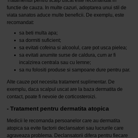
Tratamentul pentru scalp uscat este recomandat in
functie de cauza. In multe cazuri, adoptarea unui stil de
viata sanatos aduce multe beneficii. De exemplu, este
recomandat:
sa beti multa apa;
sa dormiti suficient;
sa evitati cofeina si alcoolul, care pot usca pielea;
sa evitati anumite surse de caldura, cum ar fi
incalzirea centrala sau cu lemne;
sa nu folositi produse si sampoane dure pentru par.
Alte cauze pot necesita tratament suplimentar. De
exemplu, daca scalpul uscat are la baza dermatita de
contact, poate fi nevoie de corticosteroizi.
- Tratament pentru dermatita atopica
Medicii le recomanda persoanelor care au dermatita
atopica sa evite factorii declansatori sau lucrurile care
agraveaza problema. Declansatorii difera pentru fiecare