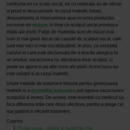
confrunta ori cu scalp uscat, ori cu matreata au de obicei
si prurit si descuamare. In cazul matretii, totusi,
descuamarea si mancarimea apar in urma productiei
excesive de
sebum
, in timp ce scalpul uscat provoaca
iritatii ale pielii. Fulgii de matreata sunt de obicei mai
mari si mai grasi decat cei cauzati de scalpul uscat, care
sunt mai mici si mai uscati/pudrati. In plus, cu exceptia
cazului in care este declansata de o reactie alergica la
un produs, uscaciunea nu afecteaza doar scalpul, ci
poate sa apara si pe alte zone ale pielii. Acest lucru nu
este valabil si in cazul matretii.
Unele metode de tratament folosite pentru gestionarea
matretii si a
dermatitei seboreice
pot agrava uscaciunea
scalpului si invers. De aceea, este esential ca medicul sa
faca diferenta intre cele doua afectiuni, pentru a alege cel
mai potrivit si eficient tratament.
Cuprins
Scalp uscat – cauze si factori de risc