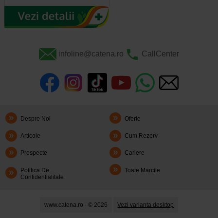
infoline@catena.ro
CallCenter
Despre Noi
Oferte
Articole
Cum Rezerv
Prospecte
Cariere
Politica De
Toate Marcile
Confidentialitate
www.catena.ro - © 2026
Vezi varianta desktop