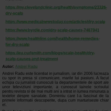
https://my.clevelandclinic.org/health/symptoms/23326-
dry-scalp
https://www.medicalnewstoday.com/articles/dry-scalp
https://www.byrdie.com/dry-scalp-causes-7487041
https://www.healthline.com/health/home-remedies-
for-dry-scalp
https://eu.curlsmith.com/blogs/scalp-health/dry-
scalp-causes-and-treatment
Autor:
Andrei Radu
Andrei Radu este licentiat in jurnalism, iar din 2006 lucreaza
cu spor in presa si comunicare, marile lui pasiuni. A facut
echipa cu jurnalisti cunoscuti la departamentele de sport ale
unor televiziuni importante, a cunoscut tainele scrisului
pentru revista si de mai multi ani a intrat in lumea minunata a
textelor despre sanatate. Domeniu care l-a fascinat de la
primele informatii descoperite, dupa cum marturiseste chiar
el.