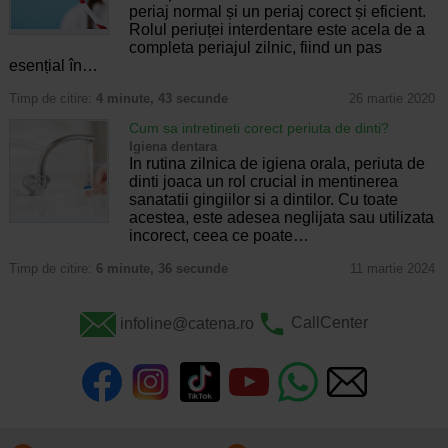
periaj normal și un periaj corect și eficient.
Rolul periuței interdentare este acela de a
completa periajul zilnic, fiind un pas
esențial în…
Timp de citire:
4 minute, 43 secunde
26 martie 2020
Cum sa intretineti corect periuta de dinti?
Igiena dentara
In rutina zilnica de igiena orala, periuta de
dinti joaca un rol crucial in mentinerea
sanatatii gingiilor si a dintilor. Cu toate
acestea, este adesea neglijata sau utilizata
incorect, ceea ce poate…
Timp de citire:
6 minute, 36 secunde
11 martie 2024
infoline@catena.ro
CallCenter