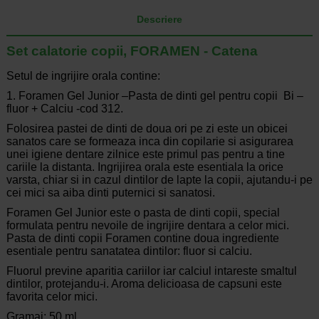
Descriere
Set calatorie copii, FORAMEN - Catena
Setul de ingrijire orala contine:
1. Foramen Gel Junior –Pasta de dinti gel pentru copii Bi –
fluor + Calciu -cod 312.
Folosirea pastei de dinti de doua ori pe zi este un obicei
sanatos care se formeaza inca din copilarie si asigurarea
unei igiene dentare zilnice este primul pas pentru a tine
cariile la distanta. Ingrijirea orala este esentiala la orice
varsta, chiar si in cazul dintilor de lapte la copii, ajutandu-i pe
cei mici sa aiba dinti puternici si sanatosi.
Foramen Gel Junior este o pasta de dinti copii, special
formulata pentru nevoile de ingrijire dentara a celor mici.
Pasta de dinti copii Foramen contine doua ingrediente
esentiale pentru sanatatea dintilor: fluor si calciu.
Fluorul previne aparitia cariilor iar calciul intareste smaltul
dintilor, protejandu-i. Aroma delicioasa de capsuni este
favorita celor mici.
Gramaj: 50 ml