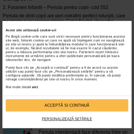
2. Foramen Infantil – Periuta pentru copii- cod 552
Periuta de dinti copii are peri extrafini perfect rotunjiti, care
nu zgarie si nu ranesc gingia. Gatul flexibil absoarbe
presiunea din timpul periajului, evitandu-se astfel ranirea
Acest site utilizează cookie-uri
gingiilor, iar capul mic permite curatarea spatiilor greu
Pe lângă cookie-urile care sunt strict necesare pentru funcționarea acestui
accesibile.
site web, folosim cookie-uri care ne ajută să înțelegem cum se navighează
pe site-ul nostru și ajută la îmbunătățirea modului în care funcționează site-
Periuta de dinti copii Foramen are o forma speciala, pentru a
ul, de exemplu, făcând rezultatele să fie mai exacte în cazul căutărilor,
fi usor de folosit de cei mici, iar desenele amuzante de pe
pentru a măsura performanța site-ului nostru. Partenerii noștri folosesc
instrumente de urmărire pentru a oferi publicitate personalizată pe baza
manerul ei fac din spalatul pe dinti o joaca.
obiceiurilor dvs. de navigare.
Puteți face clic pe „Acceptă si continuă” pentru a fi de acord cu aceste
utilizări sau puteți face clic pe „Personalizează setările” pentru a vă
configura opțiunile. Vă puteți modifica preferințele și, în special, vă puteți
retrage consimțământul pe site-ul nostru în orice moment.
Producator:
FORAMEN SPANIA
Mai multe detalii
aici
.
*Pentru pret te asteptam in cea mai apropiata farmacie Catena
ARTICOLE RECOMANDATE
ACCEPTĂ SI CONTINUĂ
Periuta interdentara, pas esential in igiena orala.
PERSONALIZEAZĂ SETĂRILE
Cum se foloseste
Igiena dentara
Periuța interdentară face diferența între un