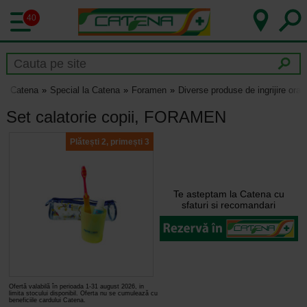
40
Catena
Special la Catena
Foramen
Diverse produse de ingrijire ora
Set calatorie copii, FORAMEN
Plătești 2, primești 3
Te asteptam la Catena cu
sfaturi si recomandari
Ofertă valabilă în perioada 1-31 august 2026, in
limita stocului disponibil. Oferta nu se cumulează cu
beneficiile cardului Catena.