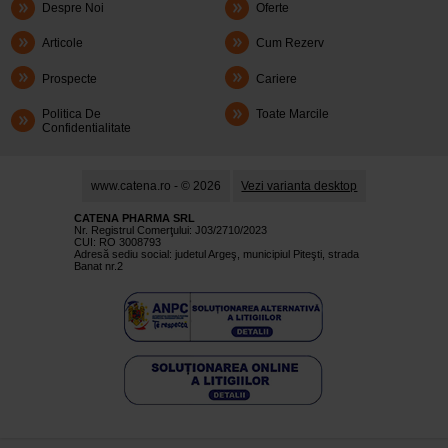
Despre Noi
Oferte
Articole
Cum Rezerv
Prospecte
Cariere
Politica De
Toate Marcile
Confidentialitate
www.catena.ro - © 2026
Vezi varianta desktop
CATENA PHARMA SRL
Nr. Registrul Comerţului: J03/2710/2023
CUI: RO 3008793
Adresă sediu social: judetul Argeş, municipiul Piteşti, strada
Banat nr.2